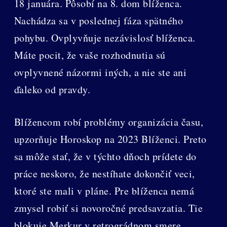
18 januára. Pôsobí na 8. dom blíženca.
Nachádza sa v poslednej fáza spätného
pohybu. Ovplyvňuje nezávislosť blíženca.
Máte pocit, že vaše rozhodnutia sú
ovplyvnené názormi iných, a nie ste ani
ďaleko od pravdy.
Blížencom robí problémy organizácia času,
upzorňuje Horoskop na 2023 Blíženci. Preto
sa môže stať, že v týchto dňoch prídete do
práce neskoro, že nestíhate dokončiť veci,
ktoré ste mali v pláne. Pre blíženca nemá
zmysel robiť si novoročné predsavzatia. Tie
blokuje Merkur v retrográdnom smere.