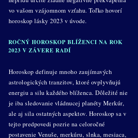
vo vašom vzájomnom vzťahu. Toľko hovorí
horoskop lásky 2023 v úvode.
ROČNÝ HOROSKOP BLÍŽENCI NA ROK
2023 V ZÁVERE RADÍ
Horoskop definuje mnoho zaujímavých
astrologických tranzitov, ktoré ovplyvňujú
energiu a silu každého blíženca. Dôležité nie
je iba sledovanie vládnucej planéty Merkúr,
ale aj sila ostatných aspektov. Horoskop sa v
tejto predpovedi pozrie na celoročné
postavenie Venuše, merkúru, slnka, mesiaca,