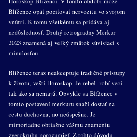
Horoskop Blíženci. V tomto období môže
Blíženec opäť pociťovať nervozitu vo svojom
vnútri. K tomu všetkému sa pridáva aj
nedôslednosť. Druhý retrogradny Merkur
2023 znamená aj veľký zmätok súvisiaci s
minulosťou.
Blíženec teraz neakceptuje tradičné prístupy
k životu, veští Horoskop. Je rebel, robí veci
tak ako sa nemajú. Obvykle sa Blíženec v
tomto postavení merkuru snaží dostať na
cestu duchovna, no neúspešne. Je
mimoriadne obtiažne vášmu znameniu
zverokruhu porozumieť. Z tohto dôvodu