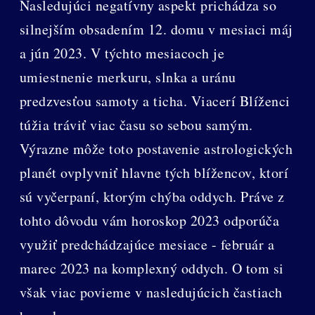
Nasledujúci negatívny aspekt prichádza so
silnejším obsadením 12. domu v mesiaci máj
a jún 2023. V týchto mesiacoch je
umiestnenie merkuru, slnka a uránu
predzvesťou samoty a ticha. Viacerí Blíženci
túžia tráviť viac času so sebou samým.
Výrazne môže toto postavenie astrologických
planét ovplyvniť hlavne tých blížencov, ktorí
sú vyčerpaní, ktorým chýba oddych. Práve z
tohto dôvodu vám horoskop 2023 odporúča
využiť predchádzajúce mesiace - február a
marec 2023 na komplexný oddych. O tom si
však viac povieme v nasledujúcich častiach