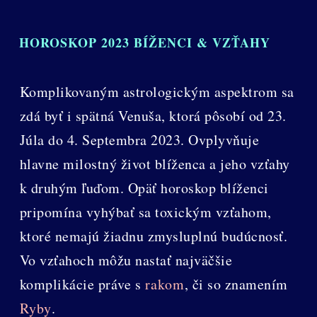
HOROSKOP 2023 BÍŽENCI & VZŤAHY
Komplikovaným astrologickým aspektrom sa
zdá byť i spätná Venuša, ktorá pôsobí od 23.
Júla do 4. Septembra 2023. Ovplyvňuje
hlavne milostný život blíženca a jeho vzťahy
k druhým ľuďom. Opäť horoskop blíženci
pripomína vyhýbať sa toxickým vzťahom,
ktoré nemajú žiadnu zmysluplnú budúcnosť.
Vo vzťahoch môžu nastať najväčšie
komplikácie práve s
rakom
, či so znamením
Ryby
.