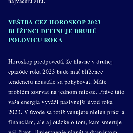
najväčšiu silu.
VEŠTBA CEZ HOROSKOP 2023
BLÍŽENCI DEFINUJE DRUHÚ
POLOVICU ROKA
Horoskop predpovedá, že hlavne v druhej
epizóde roka 2023 bude mať blíženec
tendenciu neustále sa pohybovať. Máte
problém zotrvať na jednom mieste. Práve táto
vaša energia vyváži pasívnejší úvod roka
2023. V úvode sa totiž venujete nielen práci a
financiám, ale aj otázke o tom, kam smeruje
váš život. Umiestnenie planét v dvanástom