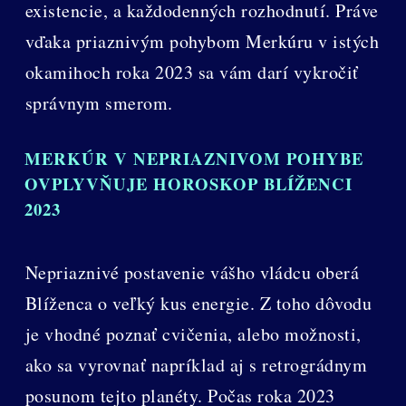
existencie, a každodenných rozhodnutí. Práve
vďaka priaznivým pohybom Merkúru v istých
okamihoch roka 2023 sa vám darí vykročiť
správnym smerom.
MERKÚR V NEPRIAZNIVOM POHYBE
OVPLYVŇUJE HOROSKOP BLÍŽENCI
2023
Nepriaznivé postavenie vášho vládcu oberá
Blíženca o veľký kus energie. Z toho dôvodu
je vhodné poznať cvičenia, alebo možnosti,
ako sa vyrovnať napríklad aj s retrográdnym
posunom tejto planéty. Počas roka 2023