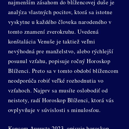
najmenším zásahom do blížencovej duše je
analýza vlastných pocitov, ktorá sa istotne
vyskytne u každého človeka narodeného v
tomto znamení zverokruhu. Uvedená
konštalácia Venuše je taktiež veľmi
nevýhodná pre manželstvo, alebo rýchlejší
posunul vzťahu, popisuje ročný Horoskop
Blíženci. Preto sa v tomto období blížencom
neodporúča robiť veľké rozhodnutia vo
vzťahoch. Najprv sa musíte oslobodiť od
neistoty, radí Horoskop Blíženci, ktorá vás
ovplyvňuje v súvislosti s minulosťou.
Koncom Augusta 2023, opisuje horoskop