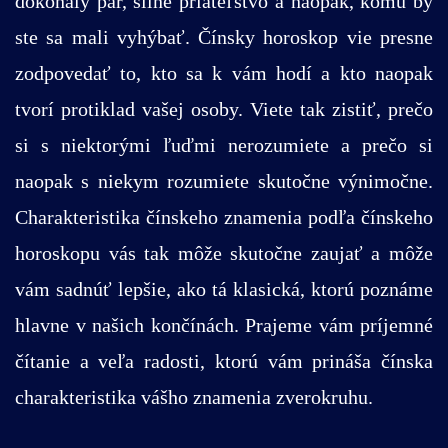
dokonalý pár, silné priateľstvo a naopak, komu by
ste sa mali vyhýbať. Čínsky horoskop vie presne
zodpovedať to, kto sa k vám hodí a kto naopak
tvorí protiklad vašej osoby. Viete tak zistiť, prečo
si s niektorými ľuďmi nerozumiete a prečo si
naopak s niekym rozumiete skutočne výnimočne.
Charakteristika čínskeho znamenia podľa čínskeho
horoskopu vás tak môže skutočne zaujať a môže
vám sadnúť lepšie, ako tá klasická, ktorú poznáme
hlavne v našich končínách. Prajeme vám príjemné
čítanie a veľa radosti, ktorú vám prináša čínska
charakteristika vášho znamenia zverokruhu.