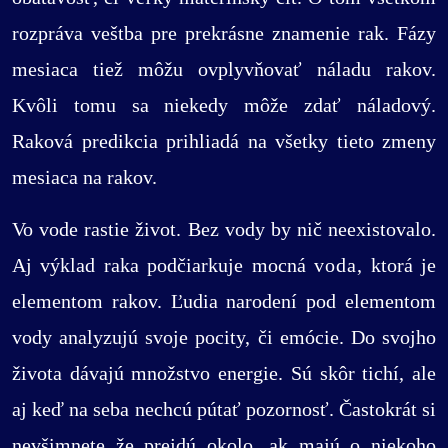
rozpráva veštba pre prekrásne znamenie rak. Fázy
mesiaca tiež môžu ovplyvňovať náladu rakov.
Kvôli tomu sa niekedy môže zdať náladový.
Raková predikcia prihliadá na všetky tieto zmeny
mesiaca na rakov.
Vo vode rastie život. Bez vody by nič neexistovalo.
Aj výklad raka podčiarkuje mocná
voda
, ktorá je
elementom rakov. Ľudia narodení pod elementom
vody analyzujú svoje pocity, či emócie. Do svojho
života dávajú množstvo energie. Sú skôr tichí, ale
aj keď na seba nechcú pútať pozornosť. Častokrát si
nevšimnete že prejdú okolo, ak majú o niekoho