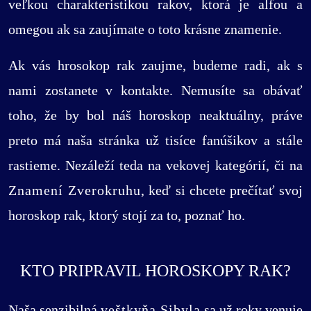
veľkou charakteristikou rakov, ktorá je alfou a
omegou ak sa zaujímate o toto krásne znamenie.
Ak vás hrosokop rak zaujme, budeme radi, ak s
nami zostanete v kontakte. Nemusíte sa obávať
toho, že by bol náš horoskop neaktuálny, práve
preto má naša stránka už tisíce fanúšikov a stále
rastieme. Nezáleží teda na vekovej kategórií, či na
Znamení Zverokruhu
, keď si chcete prečítať svoj
horoskop rak, ktorý stojí za to, poznať ho.
KTO PRIPRAVIL HOROSKOPY RAK?
Naša senzibilná
veštkyňa Sibyla
sa už roky venuje