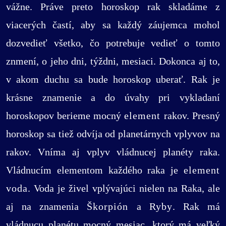
vážne. Práve preto horoskop rak skladáme z
viacerých častí, aby sa každý záujemca mohol
dozvedieť všetko, čo potrebuje vedieť o tomto
znmení, o jeho dni, týždni, mesiaci. Dokonca aj to,
v akom duchu sa bude horoskop uberať. Rak je
krásne znamenie a do úvahy pri vykladaní
horoskopov berieme mocný
element
rakov. Presný
horoskop sa tiež odvíja od planetárnych vplyvov na
rakov. Vníma aj vplyv vládnucej planéty raka.
Vládnucím elementom každého raka je
element
voda
. Voda je živel vplývajúci nielen na Raka, ale
aj na znamenia
Škorpión
a
Ryby
. Rak má
vládnucu planétu mocný mesiac, ktorý má veľký