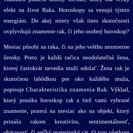
efekt na život Raka. Horoskopy sa venujú týmto
energiám. Do akej miery však tieto skutočnosti
ovplyvňujú znamenie rak, či jeho osobný horoskop?
Mesiac pôsobí na raka, či na jeho veštbu nesmierne
žensky. Preto je každá račica neodolateľná žena,
ktorej častokrát nevedia muži odolať. Žena rak je
skutočnou lahôdkou pre oko každého muža,
popisuje
Charakteristika znamenia Rak
. Výklad,
ktorý ponúka horoskop rak a tiež vami vybrané
znamenie, pozerá na mesiac ako na objekt, ktorý
prináša rakom kreativitu, sentimentálnosť,
obätavosť, či veľký materinský cit. O tom všetkom