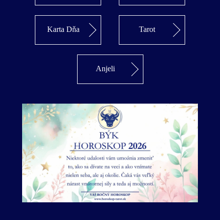
Karta Dňa
Tarot
Anjeli
Predošlý
Ďalší