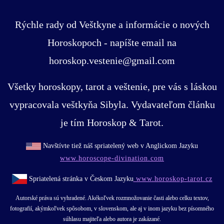
Rýchle rady od Veštkyne a informácie o nových
Horoskopoch - napíšte email na
horoskop.vestenie@gmail.com
Všetky horoskopy, tarot a veštenie, pre vás s láskou
vypracovala veštkyňa Sibyla. Vydavateľom článku
je tím Horoskop & Tarot.
Navštívte tiež náš spriatelený web v Anglickom Jazyku
www.horoscope-divination.com
Spriatelená stránka v Českom Jazyku
www.horoskop-tarot.cz
Autorské práva sú vyhradené. Akékoľvek rozmnožovanie časti alebo celku textov,
fotografií, akýmkoľvek spôsobom, v slovenskom, ale aj v inom jazyku bez písomného
súhlasu majiteľa alebo autora je zakázané.