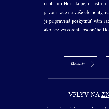
osobnom Horoskope, či astrolo
prvom rade na vaše elementy, ic
je pripravená poskytnúť vám ra
ako bez vytvorenia osobného Hor
Elementy
VPLYV NA
Z
Ako sa dvanásť znamení zverokru