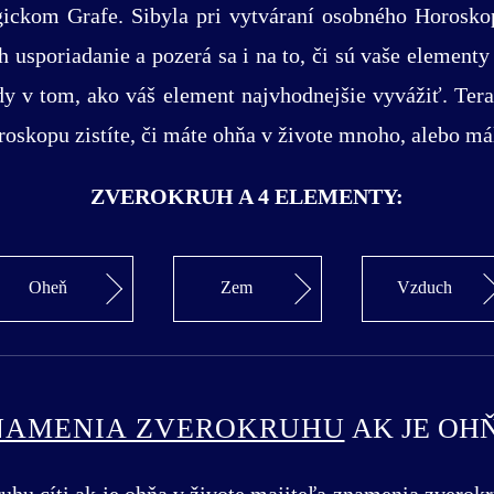
gickom Grafe. Sibyla pri vytváraní osobného Horosko
h usporiadanie a pozerá sa i na to, či sú vaše elemen
dy v tom, ako váš element najvhodnejšie vyvážiť. Tera
oskopu zistíte, či máte ohňa v živote mnoho, alebo má
ZVEROKRUH A 4 ELEMENTY:
Oheň
Zem
Vzduch
NAMENIA ZVEROKRUHU
AK JE OH
hu cíti ak je ohňa v živote majiteľa znamenia zverok