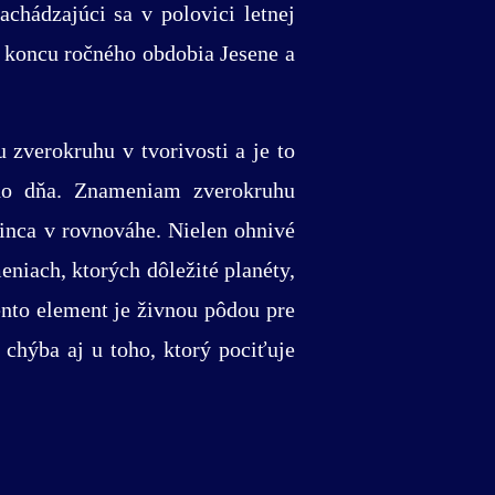
chádzajúci sa v polovici letnej
 koncu ročného obdobia Jesene a
zverokruhu v tvorivosti a je to
ého dňa. Znameniam zverokruhu
dinca v rovnováhe. Nielen ohnivé
iach, ktorých dôležité planéty,
nto element je živnou pôdou pre
chýba aj u toho, ktorý pociťuje