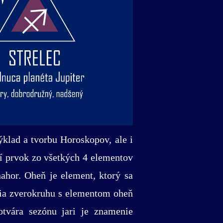
ýklad a tvorbu Horoskopov, ale i
ší prvok zo všetkých 4 elementov
ahor. Oheň je element, ktorý sa
nia zverokruhu s elementom oheň
otvára sezónu jari je znamenie