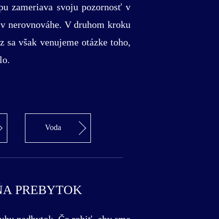
pu zameriava svoju pozornosť v
ty v nerovnováhe. V druhom kroku
z sa však venujeme otázke toho,
lo.
Voda
ŇA PREBYTOK
ruhu nadbytok. Čo robiť, aby sme