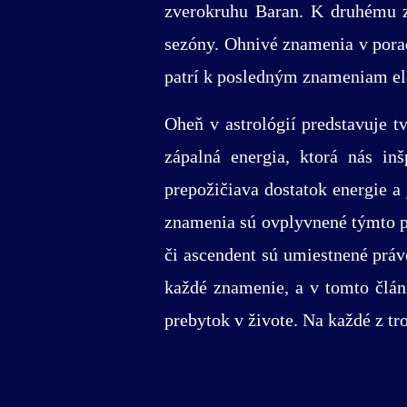
zverokruhu Baran. K druhému zn
sezóny. Ohnivé znamenia v pora
patrí k posledným znameniam e
Oheň v astrológií predstavuje 
zápalná energia, ktorá nás i
prepožičiava dostatok energie a
znamenia sú ovplyvnené týmto p
či ascendent sú umiestnené prá
každé znamenie, a v tomto člán
prebytok v živote. Na každé z t