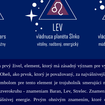
a prvý živel, element, ktorý má zásadný význam pre v
. Oheň, ako prvok, ktorý je považovaný, za najvášnivej
ymbolom pre tento element je trojuholník smerujúci n
 zverokruhu - znameniam Baran, Lev, Strelec. Zname
 vášnivej energie. Prvým ohnivým znamením, ktoré 