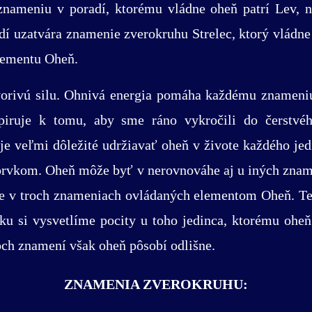
ameniu v poradí, ktorému vládne oheň patrí Lev, na
dí uzatvára znamenie zverokruhu Strelec, ktorý vládne
lementu Oheň.
tvorivú silu. Ohnivá energia pomáha každému znameniu 
nšpiruje k tomu, aby sme ráno vykročili do čerstv
 je veľmi dôležité udržiavať oheň v živote každého je
rvkom. Oheň môže byť v nerovnováhe aj u iných znamen
ve v troch znameniach ovládaných elementom Oheň. Te
ku si vysvetlíme pocity u toho jedinca, ktorému oheň 
roch znamení však oheň pôsobí odlišne.
ZNAMENIA ZVEROKRUHU: