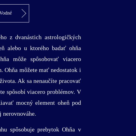
Vodné
o z dvanástich astrologičkých
eň alebo u ktorého badať ohňa
ohňa môže spôsobovať viacero
h. Ohňa môžete mať nedostatok i
 života. Ak sa nenaučíte pracovať
te spôsobí viacero problémov. V
držiavať mocný element oheň pod
ej nerovnováhe.
uhu spôsobuje prebytok Ohňa v