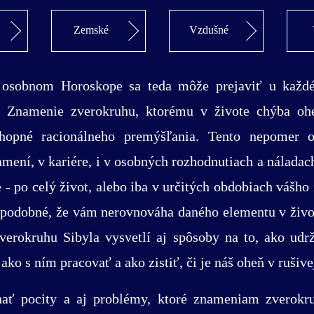
Zemské
Vzdušné
 osobnom Horoskope sa teda môže prejaviť u každéh
. Znamenie zverokruhu, ktorému v živote chýba oh
chopné racionálneho premýšľania. Tento nepomer 
ení, v kariére, i v osobných rozhodnutiach a náladac
 - po celý život, alebo iba v určitých obdobiach vášho
vdepodobné, že vám nerovnováha daného elementu v živo
 zverokruhu Sibyla vysvetlí aj spôsoby na to, ako u
ko s ním pracovať a ako zistiť, či je náš oheň v rušiv
ať pocity a aj problémy, ktoré znameniam zverokr