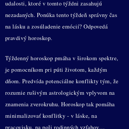
udalosti, ktoré v tomto týždni zasahujú
nezadaných. Ponúka tento týždeň správny čas
na lásku a zosúladenie emócií? Odpovedá
pravdivý horoskop.
Týždenný horoskop pmáha v širokom spektre,
je pomocníkom pri púti životom, každým
dňom. Predvída potenciálne konflikty tým, že
rozumie rušivým astrologickým vplyvom na
znamenia zverokruhu. Horoskop tak pomáha
minimalizovať konflitky - v láske, na
pracovisku, na poli rodinných vzťahov…