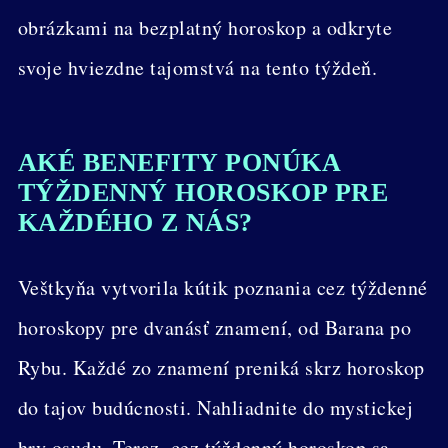
obrázkami na bezplatný horoskop a odkryte
svoje hviezdne tajomstvá na tento týždeň.
AKÉ BENEFITY PONÚKA
TÝŽDENNÝ HOROSKOP PRE
KAŽDÉHO Z NÁS?
Veštkyňa vytvorila kútik poznania cez týždenné
horoskopy pre dvanásť znamení, od Barana po
Rybu. Každé zo znamení preniká skrz horoskop
do tajov budúcnosti. Nahliadnite do mystickej
hry osudu. Teraz, cez týždenný horoskop sa