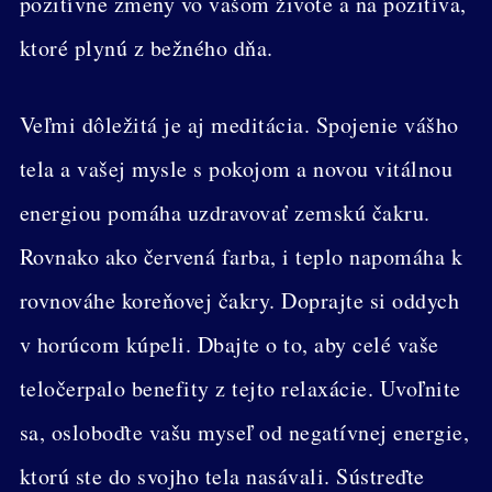
pozitívne zmeny vo vašom živote a na pozitíva,
ktoré plynú z bežného dňa.
Veľmi dôležitá je aj meditácia. Spojenie vášho
tela a vašej mysle s pokojom a novou vitálnou
energiou pomáha uzdravovať zemskú čakru.
Rovnako ako červená farba, i teplo napomáha k
rovnováhe koreňovej čakry. Doprajte si oddych
v horúcom kúpeli. Dbajte o to, aby celé vaše
teločerpalo benefity z tejto relaxácie. Uvoľnite
sa, osloboďte vašu myseľ od negatívnej energie,
ktorú ste do svojho tela nasávali. Sústreďte