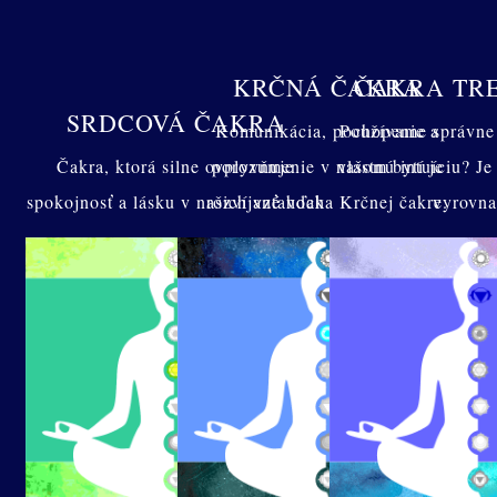
KRČNÁ ČAKRA
ČAKRA TRE
SRDCOVÁ ČAKRA
Komunikácia, pochopenie a
Používame správne 
Čakra, ktorá silne ovplyvňuje
porozumenie v našom bytí je
vlastnú intuíciu? Je
spokojnosť a lásku v našich vzťahoch
rozvíjané vďaka Krčnej čakre.
vyrovn