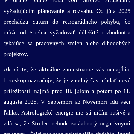
V druhej etape roka čelí Strelec situáciám,
vyžadujúcim plánovanie a rozvahu. Od júla 2025
prechádza Saturn do retrográdneho pohybu, čo
môže od Strelca vyžadovať dôležité rozhodnutia
týkajúce sa pracovných zmien alebo dlhodobých
projektov.
Ak cítite, že aktuálne zamestnanie vás nenapĺňa,
horoskop naznačuje, že je vhodný čas hľadať nové
príležitosti, najmä pred 18. júlom a potom po 11.
auguste 2025. V Septembri až Novembri idú veci
ľahko. Astrologické energie nie sú ničím rušivé a
zdá sa, že Strelec nebude zasiahnutý negatívnymi