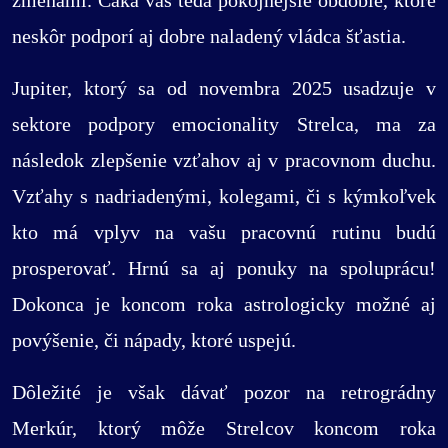
zmenami. Čaká vás teda pokojnejšie obdobie, ktoré
neskôr podporí aj dobre naladený vládca šťastia.
Jupiter, ktorý sa od novembra 2025 usadzuje v
sektore podpory emocionality Strelca, ma za
následok zlepšenie vzťahov aj v pracovnom duchu.
Vzťahy s nadriadenými, kolegami, či s kýmkoľvek
kto má vplyv na vašu pracovnú rutinu budú
prosperovať. Hrnú sa aj ponuky na spoluprácu!
Dokonca je koncom roka astrologicky možné aj
povýšenie, či nápady, ktoré uspejú.
Dôležité je však dávať pozor na retrográdny
Merkúr, ktorý môže Strelcov koncom roka