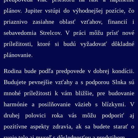
plánov. Jupiter vstúpi do výhodnejšej pozície, čo
priaznivo zasiahne oblasť vzťahov, financií i
sebavedomia Strelcov. V práci môžu prísť nové
príležitosti, ktoré si budú vyžadovať dôkladné
plánovanie.
Rodina bude podľa predpovede v dobrej kondícii.
Budujete pevnejšie vzťahy a s podporou Slnka sú
mnohé príležitosti k vám bližšie, pre budovanie
harmónie a posilňovanie väzieb s blízkymi. V
druhej polovici roka vás môžu podporiť aj
pozitívne aspekty zdravia, ak sa budete starať o
svoje telo aj myseľ s dôslednosťou a predstihom.