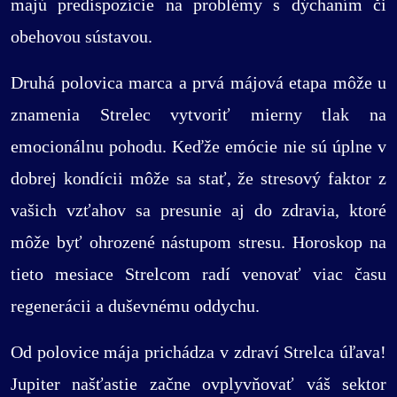
majú predispozície na problémy s dýchaním či
obehovou sústavou.
Druhá polovica marca a prvá májová etapa môže u
znamenia Strelec vytvoriť mierny tlak na
emocionálnu pohodu. Keďže emócie nie sú úplne v
dobrej kondícii môže sa stať, že stresový faktor z
vašich vzťahov sa presunie aj do zdravia, ktoré
môže byť ohrozené nástupom stresu. Horoskop na
tieto mesiace Strelcom radí venovať viac času
regenerácii a duševnému oddychu.
Od polovice mája prichádza v zdraví Strelca úľava!
Jupiter našťastie začne ovplyvňovať váš sektor