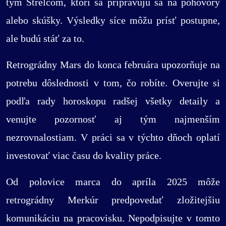
tým Strelcom, ktorí sa pripravujú sa na pohovory
alebo skúšky. Výsledky síce môžu prísť postupne,
ale budú stáť za to.
Retrográdny Mars do konca februára upozorňuje na
potrebu dôslednosti v tom, čo robíte. Overujte si
podľa rady horoskopu radšej všetky detaily a
venujte pozornosť aj tým najmenším
nezrovnalostiam. V práci sa v týchto dňoch oplatí
investovať viac času do kvality práce.
Od polovice marca do apríla 2025 môže
retrográdny Merkúr predpovedať zložitejšiu
komunikáciu na pracovisku. Nepodpisujte v tomto