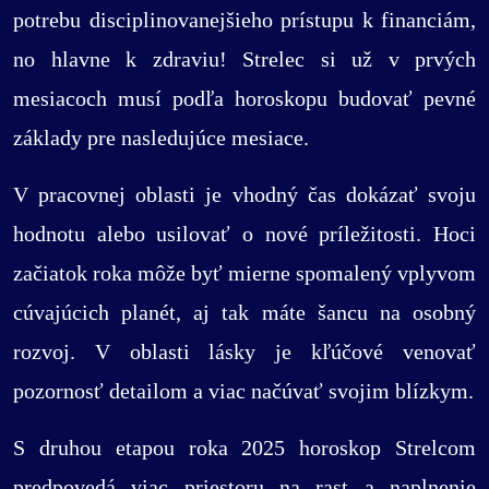
potrebu disciplinovanejšieho prístupu k financiám,
no hlavne k zdraviu! Strelec si už v prvých
mesiacoch musí podľa horoskopu budovať pevné
základy pre nasledujúce mesiace.
V pracovnej oblasti je vhodný čas dokázať svoju
hodnotu alebo usilovať o nové príležitosti. Hoci
začiatok roka môže byť mierne spomalený vplyvom
cúvajúcich planét, aj tak máte šancu na osobný
rozvoj. V oblasti lásky je kľúčové venovať
pozornosť detailom a viac načúvať svojim blízkym.
S druhou etapou roka 2025 horoskop Strelcom
predpovedá viac priestoru na rast a naplnenie