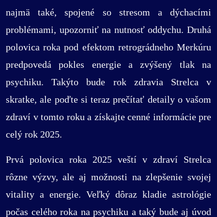
najmä také, spojené so stresom a dýchacími
problémami, upozorniť na nutnosť oddychu. Druhá
polovica roka pod efektom retrográdneho Merkúru
predpovedá pokles energie a zvýšený tlak na
psychiku. Takýto bude rok zdravia Strelca v
skratke, ale poďte si teraz prečítať detaily o vašom
zdraví v tomto roku a získajte cenné informácie pre
celý rok 2025.
Prvá polovica roka 2025 veští v zdraví Strelca
rôzne výzvy, ale aj možnosti na zlepšenie svojej
vitality a energie. Veľký dôraz kladie astrológie
počas celého roka na psychiku a taký bude aj úvod