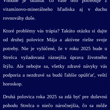
Vhodné je skúmať čo vaše telo potrebuje z
vitamínovo-minerálneho hľadiska aj v duchu
rovnováhy duše.
Ktoré problémy vás trápia? Takúto otázku si dajte
od druhej polovice Mája a aktívne riešte svoje
potreby. Nie je vylúčené, že v roku 2025 bude u
Strelca vyžadovaná ráznejšia úprava životného
štýlu. Ale nebojte sa, všetky zdravé návyky vás
podporia a nezdravé sa budú ľahšie opúšťať, veští
horoskop.
Druhá polovica roka 2025 sa zdá byť pre duševnú
pohodu Strelca o niečo náročnejšia, čo sa môže