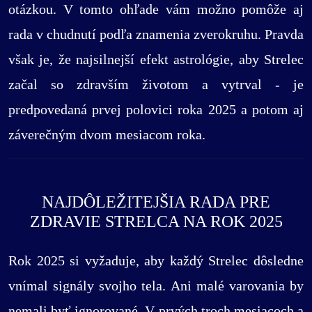
otázkou. V tomto ohľade vám možno pomôže aj
rada v chudnutí podľa znamenia zverokruhu. Pravda
však je, že najsilnejší efekt astrológie, aby Strelec
začal so zdravším životom a vytrval - je
predpovedaná prvej polovici roka 2025 a potom aj
záverečným dvom mesiacom roka.
NAJDÔLEŽITEJŠIA RADA PRE
ZDRAVIE STRELCA NA ROK 2025
Rok 2025 si vyžaduje, aby každý Strelec dôsledne
vnímal signály svojho tela. Ani malé varovania by
nemali byť ignorované. V prvých troch mesiacoch a