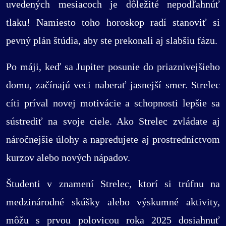
uvedených mesiacoch je dôležité nepodľahnúť
tlaku! Namiesto toho horoskop radí stanoviť si
pevný plán štúdia, aby ste prekonali aj slabšiu fázu.
Po máji, keď sa Jupiter posunie do priaznivejšieho
domu, začínajú veci naberať jasnejší smer. Strelec
cíti príval novej motivácie a schopnosti lepšie sa
sústrediť na svoje ciele. Ako Strelec zvládate aj
náročnejšie úlohy a napredujete aj prostredníctvom
kurzov alebo nových nápadov.
Študenti v znamení Strelec, ktorí si trúfnu na
medzinárodné skúšky alebo výskumné aktivity,
môžu s prvou polovicou roka 2025 dosiahnuť