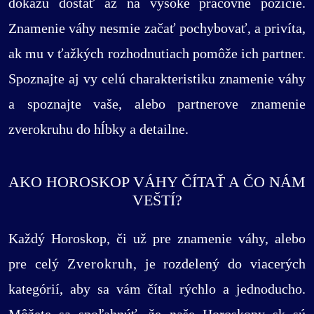
dokážu dostať až na vysoké pracovné pozície.
Znamenie váhy nesmie začať pochybovať, a privíta,
ak mu v ťažkých rozhodnutiach pomôže ich partner.
Spoznajte aj vy celú charakteristiku znamenie váhy
a spoznajte vaše, alebo partnerove znamenie
zverokruhu do hĺbky a detailne.
AKO HOROSKOP VÁHY ČÍTAŤ A ČO NÁM
VEŠTÍ?
Každý Horoskop, či už pre znamenie váhy, alebo
pre celý
Zverokruh
, je rozdelený do viacerých
kategórií, aby sa vám čítal rýchlo a jednoducho.
Môžete sa spoľahnúť, že naše Horoskopy sk sú