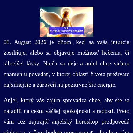
08. August 2026 je dňom, keď sa vaša intuícia
zosilňuje, alebo sa objavuje možnosť liečenia, či
silnejšej lásky. Niečo sa deje a anjel chce vášmu
znameniu povedať, v ktorej oblasti života prežívate
najsilnejšie a zároveň najpozitívnejšie energie.
Anjel, ktorý vás zajtra sprevádza chce, aby ste sa
naladili na cestu väčšej spokojnosti a radosti. Preto
vám cez zajtrajší anjelský horoskop predpovedá
nielen to, v čom budete prosperovať, ale chce vám