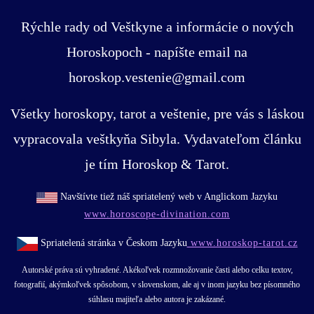
Rýchle rady od Veštkyne a informácie o nových
Horoskopoch - napíšte email na
horoskop.vestenie@gmail.com
Všetky horoskopy, tarot a veštenie, pre vás s láskou
vypracovala veštkyňa Sibyla. Vydavateľom článku
je tím Horoskop & Tarot.
Navštívte tiež náš spriatelený web v Anglickom Jazyku
www.horoscope-divination.com
Spriatelená stránka v Českom Jazyku
www.horoskop-tarot.cz
Autorské práva sú vyhradené. Akékoľvek rozmnožovanie časti alebo celku textov,
fotografií, akýmkoľvek spôsobom, v slovenskom, ale aj v inom jazyku bez písomného
súhlasu majiteľa alebo autora je zakázané.