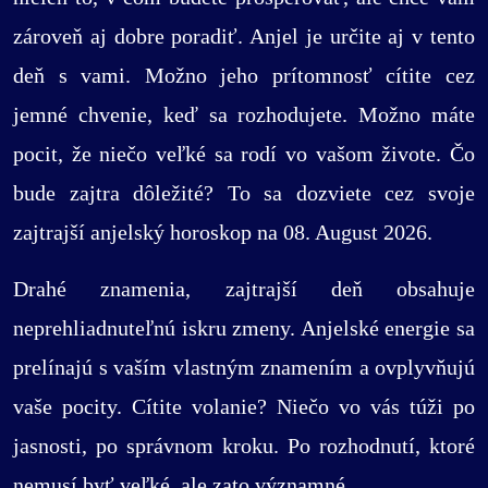
zároveň aj dobre poradiť. Anjel je určite aj v tento
deň s vami. Možno jeho prítomnosť cítite cez
jemné chvenie, keď sa rozhodujete. Možno máte
pocit, že niečo veľké sa rodí vo vašom živote. Čo
bude zajtra dôležité? To sa dozviete cez svoje
zajtrajší anjelský horoskop na 08. August 2026.
Drahé znamenia, zajtrajší deň obsahuje
neprehliadnuteľnú iskru zmeny. Anjelské energie sa
prelínajú s vaším vlastným znamením a ovplyvňujú
vaše pocity. Cítite volanie? Niečo vo vás túži po
jasnosti, po správnom kroku. Po rozhodnutí, ktoré
nemusí byť veľké, ale zato významné.