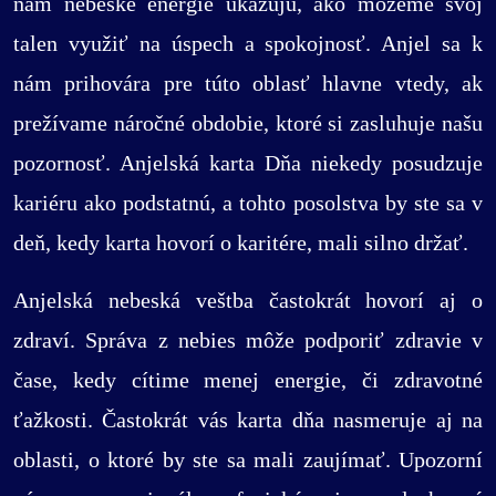
nám nebeské energie ukazujú, ako môžeme svoj
talen využiť na úspech a spokojnosť. Anjel sa k
nám prihovára pre túto oblasť hlavne vtedy, ak
prežívame náročné obdobie, ktoré si zasluhuje našu
pozornosť. Anjelská karta Dňa niekedy posudzuje
kariéru ako podstatnú, a tohto posolstva by ste sa v
deň, kedy karta hovorí o karitére, mali silno držať.
Anjelská nebeská veštba častokrát hovorí aj o
zdraví. Správa z nebies môže podporiť zdravie v
čase, kedy cítime menej energie, či zdravotné
ťažkosti. Častokrát vás karta dňa nasmeruje aj na
oblasti, o ktoré by ste sa mali zaujímať. Upozorní