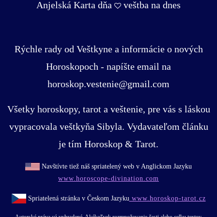
Anjelská Karta dňa
veštba na dnes
Rýchle rady od Veštkyne a informácie o nových
Horoskopoch - napíšte email na
horoskop.vestenie@gmail.com
Všetky horoskopy, tarot a veštenie, pre vás s láskou
vypracovala veštkyňa Sibyla. Vydavateľom článku
je tím Horoskop & Tarot.
Navštívte tiež náš spriatelený web v Anglickom Jazyku
www.horoscope-divination.com
Spriatelená stránka v Českom Jazyku
www.horoskop-tarot.cz
Autorské práva sú vyhradené. Akékoľvek rozmnožovanie časti alebo celku textov,