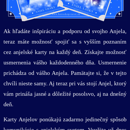
Ak hľadáte inšpiráciu a podporu od svojho Anjela,
teraz máte možnosť spojiť sa s vyšším poznaním
cez anjelské karty na každý deň. Získajte možnosť
usmernenia vášho každodenného dňa. Usmernenie
prichádza od vášho Anjela. Pamätajte si, že v tejto
chvíli nieste samy. Aj teraz pri vás stojí Anjel, ktorý
vám prináša jasné a dôležité posolsvo, aj na dnešný
deň.
Karty Anjelov ponúkajú zadarmo jedinečný spôsob
komunikácie s anjelským svetom. Využite už dnes