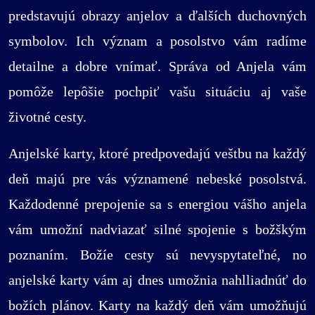
predstavujú obrazy anjelov a ďalších duchovných
symbolov. Ich význam a posolstvo vám radíme
detailne a dobre vnímať. Správa od Anjela vám
pomôže lepôšie pochpiť vašu situáciu aj vaše
životné cesty.
Anjelské karty, ktoré predpovedajú veštbu na každý
deň majú pre vás významené nebeské posolstvá.
Každodenné prepojenie sa s energiou vášho anjela
vám umožní nadviazať silné spojenie s božškým
poznaním. Božíe cesty sú nevyspytateľné, no
anjelské karty vám aj dnes umožnia nahlliadnúť do
božích plánov. Karty na každý deň vám umožňujú