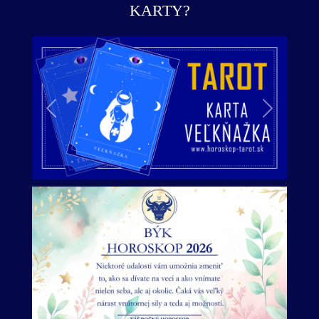
KARTY?
Predchádzajúci
Ďalší
Predošlý
Ďalší