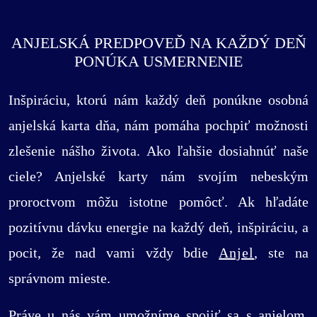
ANJELSKÁ PREDPOVEĎ NA KAŽDÝ DEŇ
PONÚKA USMERNENIE
Inšpiráciu, ktorú nám každý deň ponúkne osobná
anjelská karta dňa, nám pomáha pochpiť možnosti
zlešenie nášho života. Ako ľahšie dosiahnúť naše
ciele? Anjelské karty nám svojím nebeským
proroctvom môžu istotne pomôcť. Ak hľadáte
pozitívnu dávku energie na každý deň, inšpiráciu, a
pocit, že nad vami vždy bdie
Anjel
, ste na
správnom mieste.
Práve u nás vám umožníme spojiť sa s anjelom,