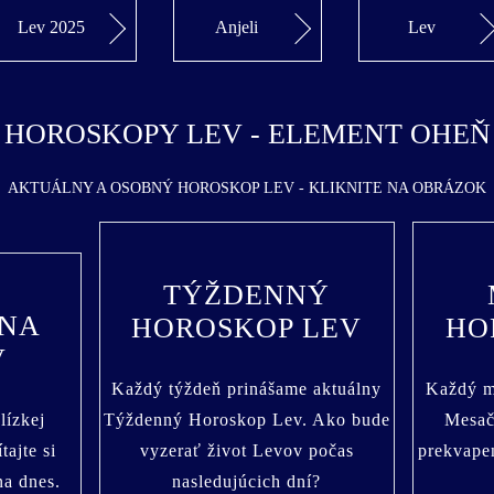
Lev 2025
Anjeli
Lev
HOROSKOPY LEV - ELEMENT OHEŇ
AKTUÁLNY A OSOBNÝ HOROSKOP LEV - KLIKNITE NA OBRÁZOK
TÝŽDENNÝ
 NA
HOROSKOP LEV
HO
V
Každý týždeň prinášame aktuálny
Každý m
lízkej
Týždenný Horoskop Lev. Ako bude
Mesač
tajte si
vyzerať život Levov počas
prekvape
na dnes.
nasledujúcich dní?