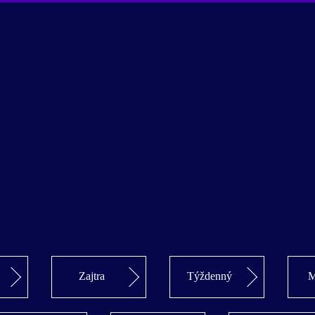
Zajtra
Týždenný
M