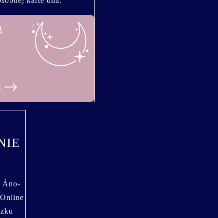
osobnej karte dňa.
NIE
. Áno-
 Online
ázku