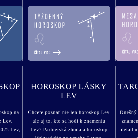
SKOP
HOROSKOP LÁSKY
TAR
LEV
roskop na
Chcete poznať nie len horoskop Lev
Dnešný 
e Lev.
ale aj to, kto sa hodí k znameniu
znamen
2025 Lev,
Lev? Partnerská zhoda a horoskop
detailn