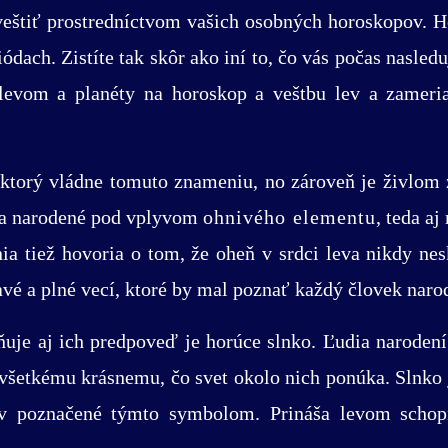
yveštiť prostredníctvom vašich osobných horoskopov.
ódach. Zistíte tak skôr ako iní to, čo vás počas nasle
levom a planéty na horoskop a veštbu lev a zameriav
 ktorý vládne tomuto znameniu, no zároveň je živlo
eťa narodené pod vplyvom
ohnivého elementu
, teda aj
a tiež hovoria o tom, že oheň v srdci leva nikdy nesk
vé a plné vecí, ktoré by mal poznať každý človek nar
ňuje aj ich predpoveď je horúce slnko. Ľudia naroden
 všetkému krásnemu, čo svet okolo nich ponúka. Slnko 
v poznačené týmto symbolom. Prináša levom schopno