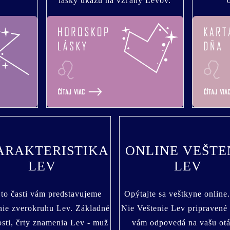
lásky ukážu na vzťahy Levov.
ARAKTERISTIKA
ONLINE VEŠTE
LEV
LEV
jto časti vám predstavujeme
Opýtajte sa veštkyne online
ie zverokruhu Lev. Základné
Nie Veštenie Lev pripravené
osti, črty znamenia Lev - muž
vám odpovedá na vašu ot