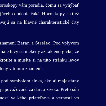
 Horoskopy vám poradia, čomu sa vyhýbať
dujúceho obdobia čaká.
Horoskopy
sa tiež
ajú sa na hlavné charakteristické črty
m znamení
Baran
a
Strelec
. Pod vplyvom
 malé levy sú niekedy až tak energické, že
rotíte a musíte si na túto stránku levov
odený v tomto znamení.
í pod symbolom slnka, ako aj majestátny
je považované za darcu života. Preto sú i
sť veľkého priateľstva a vernosti vo