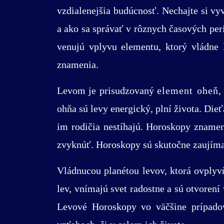
vzdialenejšia budúcnosť. Nechajte si v
a ako sa správať v rôznych časových peri
venujú vplyvu elementu, ktorý vládne 
znamenia.
Levom je prisudzovaný
element oheň
,
ohňa sú levy energický, plní života. Di
im rodičia nestíhajú. Horoskopy znameni
zvyknúť. Horoskopy sú skutočne zaujíma
Vládnucou planétou levov, ktorá ovplyv
lev, vnímajú svet radostne a sú otvorení
Levové Horoskopy vo väčšine prípado