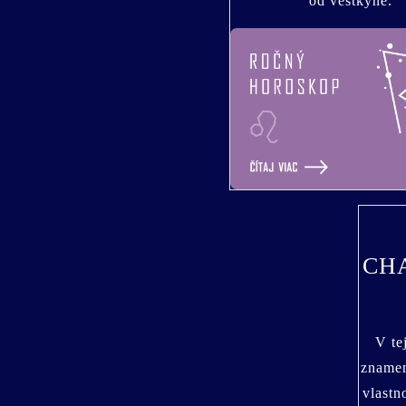
od veštkyne.
CH
V te
znamen
vlastn