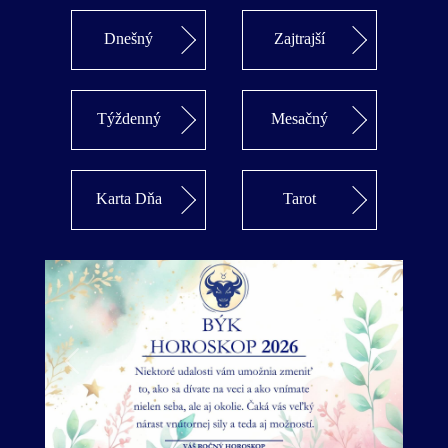
Dnešný
Zajtrajší
Týždenný
Mesačný
Karta Dňa
Tarot
Predošlý
Ďalší