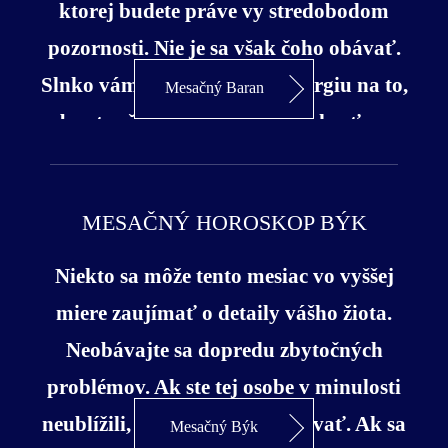
ktorej budete práve vy stredobodom
pozornosti. Nie je sa však čoho obávať.
Slnko vám dodá potrebnú energiu na to,
Mesačný Baran
aby ste všetko prekonali s ľahkosťou a
objavíte v sebe silu osobnosti, ktorú ste už
dlhšie potrebovali. Energia, ktorú
MESAČNÝ HOROSKOP BÝK
zdieľate so svetom sa odzrkadlí aj vo
vašej pozícii medzi ostatnými. Ak ste sa
Niekto sa môže tento mesiac vo vyššej
už dávnejšie usilovali o dosiahnutie
miere zaujímať o detaily vášho žiota.
dôvery niekoho vo vašom okolí teraz je
Neobávajte sa dopredu zbytočných
ten vhodný čas. Slnko nám ukazuje tiež
problémov. Ak ste tej osobe v minulosti
cestu za ideálnym vzťahom medzi
neublížili, nemáte sa čoho obávať. Ak sa
Mesačný Býk