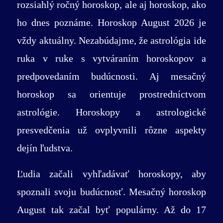
ste lepšie porozumeli prichádzjúcim
rozsiahlý ročný horoskop, ale aj horoskop, ako
nástraham aj radostiam. Vďaka odkazu na
ho dnes poznáme. Horoskop August 2026 je
pravdivý Horoskop August 2026 Ryby sa
vždy aktuálny. Nezabúdajme, že astrológia ide
dokážete lepšie orientovať v tomto mesiaci a
ruka v ruke s vytváraním horoskopov a
v jeho vibráciách. Do hĺbok lásky, práce,
predpovedaním budúcnosti. Aj mesačný
peňazí, či zdravia sa ponorte s veštkyňou
horoskop sa orientuje prostredníctvom
Sibylou a s našími predpoveďami. ČAká vás v
astrológie. Horoskopy a astrologické
mesiaci August 2026 lepšia karmická cesta?
presvedčenia už ovplyvnili rôzne aspekty
Mesačný Horoskop Ryby na August 2026
dejín ľudstva.
signalizuje, kde nájsť príležitosti. Akým
Ľudia začali vyhľadávať horoskopy, aby
výzvam sa budú musieť Ryby postaviť?
spoznali svoju budúcnosť. Mesačný horoskop
Mesačný Horoskop a aj Tarot dúfa, že mesiac
August tak začal byť populárny. Až do 17
August 2026 vás obohatí o radosť a pocit