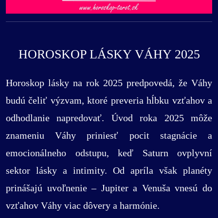
HOROSKOP LÁSKY VÁHY 2025
Horoskop lásky na rok 2025 predpovedá, že Váhy
budú čeliť výzvam, ktoré preveria hĺbku vzťahov a
odhodlanie napredovať. Úvod roka 2025 môže
znameniu Váhy priniesť pocit stagnácie a
emocionálneho odstupu, keď Saturn ovplyvní
sektor lásky a intimity. Od apríla však planéty
prinášajú uvoľnenie – Jupiter a Venuša vnesú do
vzťahov Váhy viac dôvery a harmónie.