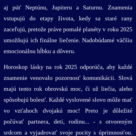
aj púť Neptúnu, Jupiteru a Saturnu. Znamenia
vstupujú do etapy života, kedy sa staré rany
zaceľujú, pretože práve pomalé planéty v roku 2025
umožňujú ich finálne liečenie. Nadobúdamé väčšiu
emocionálnu hĺbku a dôveru.
Horoskop lásky na rok 2025 odporúča, aby každé
znamenie venovalo pozornosť komunikácii. Slová
majú tento rok obrovskú moc, či už liečia, alebo
spôsobujú bolesť. Každé vyslovené slovo môže mať
vo vzťahoch dvojakú moc! Preto je dôležité
počúvať partnera, deti, rodinu... - s otvoreným
srdcom a vyjadrovať svoje pocity s úprimnosťou.