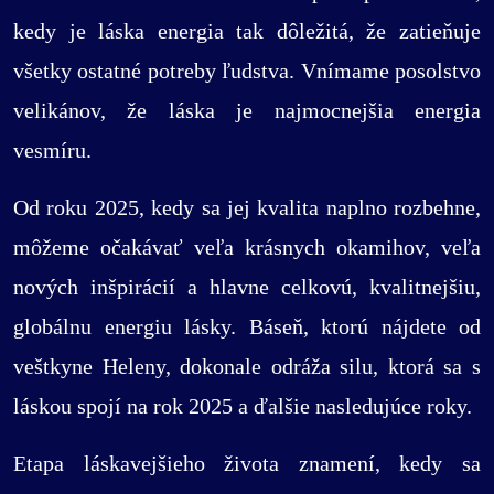
kedy je láska energia tak dôležitá, že zatieňuje
všetky ostatné potreby ľudstva. Vnímame posolstvo
velikánov, že láska je najmocnejšia energia
vesmíru.
Od roku 2025, kedy sa jej kvalita naplno rozbehne,
môžeme očakávať veľa krásnych okamihov, veľa
nových inšpirácií a hlavne celkovú, kvalitnejšiu,
globálnu energiu lásky. Báseň, ktorú nájdete od
veštkyne Heleny, dokonale odráža silu, ktorá sa s
láskou spojí na rok 2025 a ďalšie nasledujúce roky.
Etapa láskavejšieho života znamení, kedy sa