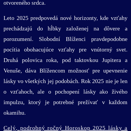
otvoreného srdca.
Leto 2025 predpovedá nové horizonty, kde vzťahy
prechádzajú do hĺbky založenej na dôvere a
porozumení. Slobodní Blíženci pravdepodobne
pocítia obohacujúce vzťahy pre vnútorný svet.
Druhá polovica roka, pod taktovkou Jupitera a
Venuše, dáva Blížencom možnosť pre upevnenie
lásky vo všetkých jej podobách. Rok 2025 nie je len
o vzťahoch, ale o pochopení lásky ako živého
impulzu, ktorý je potrebné prežívať v každom
okamihu.
Celý, podrobný ročný Horoskop 2025 lásky a