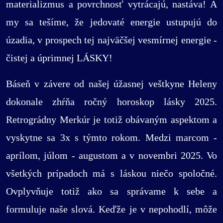
materializmus a povrchnosť vytrácajú, nastáva! A
my sa tešíme, že jedovaté energie ustupujú do
úzadia, v prospech tej najväčšej vesmírnej energie -
čistej a úprimnej LÁSKY!
Báseň v závere od našej úžasnej veštkyne Heleny
dokonale zhŕňa ročný horoskop lásky 2025.
Retrográdny Merkúr je totiž obávaným aspektom a
vyskytne sa 3x s týmto rokom. Medzi marcom -
aprílom, júlom - augustom a v novembri 2025. Vo
všetkých prípadoch má s láskou niečo spoločné.
Ovplyvňuje totiž ako sa správame k sebe a
formuluje naše slová. Keďže je v nepohodlí, môže