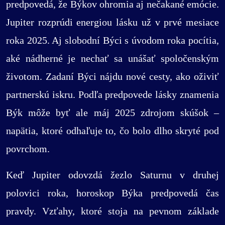
predpovedá, že Býkov ohromia aj nečakané emócie.
Jupiter rozprúdi energiou lásku už v prvé mesiace
roka 2025. Aj slobodní Býci s úvodom roka pocítia,
aké nádherné je nechať sa unášať spoločenským
životom. Zadaní Býci nájdu nové cesty, ako oživiť
partnerskú iskru. Podľa predpovede lásky znamenia
Býk môže byť ale máj 2025 zdrojom skúšok –
napätia, ktoré odhaľuje to, čo bolo dlho skryté pod
povrchom.
Keď Jupiter odovzdá žezlo Saturnu v druhej
polovici roka, horoskop Býka predpovedá čas
pravdy. Vzťahy, ktoré stoja na pevnom základe