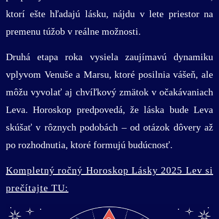
ktorí ešte hľadajú lásku, nájdu v lete priestor na
premenu túžob v reálne možnosti.
Druhá etapa roka vysiela zaujímavú dynamiku
vplyvom Venuše a Marsu, ktoré posilnia vášeň, ale
môžu vyvolať aj chvíľkový zmätok v očakávaniach
Leva. Horoskop predpovedá, že láska bude Leva
skúšať v rôznych podobách – od otázok dôvery až
po rozhodnutia, ktoré formujú budúcnosť.
Kompletný ročný Horoskop Lásky 2025 Lev si
prečítajte TU: