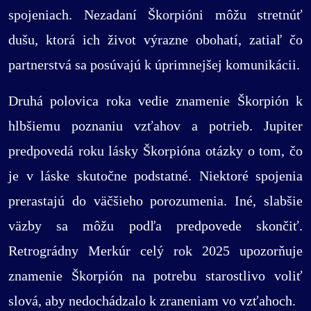
spojeniach. Nezadaní Škorpióni môžu stretnúť
dušu, ktorá ich život výrazne obohatí, zatiaľ čo
partnerstvá sa posúvajú k úprimnejšej komunikácii.
Druhá polovica roka vedie znamenie Škorpión k
hlbšiemu poznaniu vzťahov a potrieb. Jupiter
predpovedá roku lásky Škorpióna otázky o tom, čo
je v láske skutočne podstatné. Niektoré spojenia
prerastajú do väčšieho porozumenia. Iné, slabšie
väzby sa môžu podľa predpovede skončiť.
Retrográdny Merkúr celý rok 2025 upozorňuje
znamenie Škorpión na potrebu starostlivo voliť
slová, aby nedochádzalo k zraneniam vo vzťahoch.