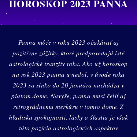
HOROSKOP 2023 PANNA
Panna môže v roku 2023 očakávať aj
pozitívne zážitky, ktoré predpovedajú isté
astrologické tranzity roka. Ako už horoskop
na rok 2023 panna uviedol, v úvode roka
2023 sa slnko do 20 januára nachádza v
piatom dome. Navyše, panna musí čeliť aj
retrográdnemu merkúru v tomto dome. Z
hľadiska spokojnosti, lásky a šťastia je však
táto pozícia astrologických aspektov