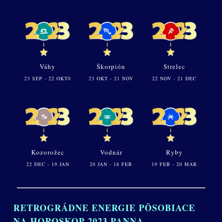
Váhy
Škorpión
Strelec
23 SEP - 22 OKT0
23 OKT - 21 NOV
22 NOV - 21 DEC
Kozorožec
Vodnár
Ryby
22 DEC - 19 JAN
20 JAN - 18 FEB
19 FEB - 20 MAR
RETROGRÁDNE ENERGIE PÔSOBIACE
NA HOROSKOP 2023 PANNA