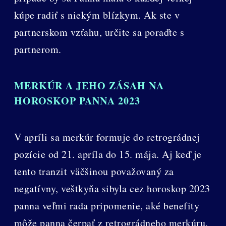
kúpe radiť s niekým blízkym. Ak ste v
partnerskom vzťahu, určite sa poraďte s
partnerom.
MERKÚR A JEHO ZÁSAH NA
HOROSKOP PANNA 2023
V apríli sa merkúr formuje do retrográdnej
pozície od 21. apríla do 15. mája. Aj keď je
tento tranzit väčšinou považovaný za
negatívny, veštkyňa sibyla cez horoskop 2023
panna veľmi rada pripomenie, aké benefity
môže panna čerpať z retrográdneho merkúru.