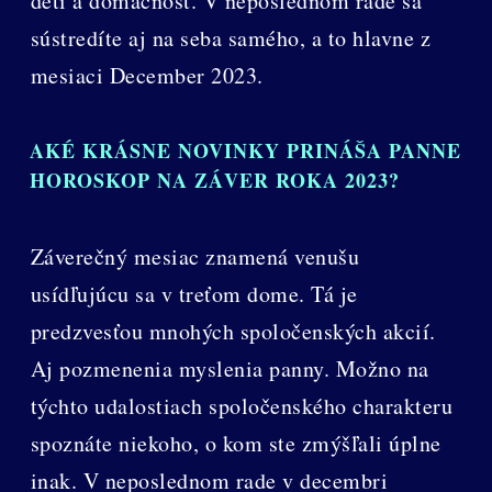
deti a domácnosť. V neposlednom rade sa
sústredíte aj na seba samého, a to hlavne z
mesiaci December 2023.
AKÉ KRÁSNE NOVINKY PRINÁŠA PANNE
HOROSKOP NA ZÁVER ROKA 2023?
Záverečný mesiac znamená venušu
usídľujúcu sa v treťom dome. Tá je
predzvesťou mnohých spoločenských akcií.
Aj pozmenenia myslenia panny. Možno na
týchto udalostiach spoločenského charakteru
spoznáte niekoho, o kom ste zmýšľali úplne
inak. V neposlednom rade v decembri