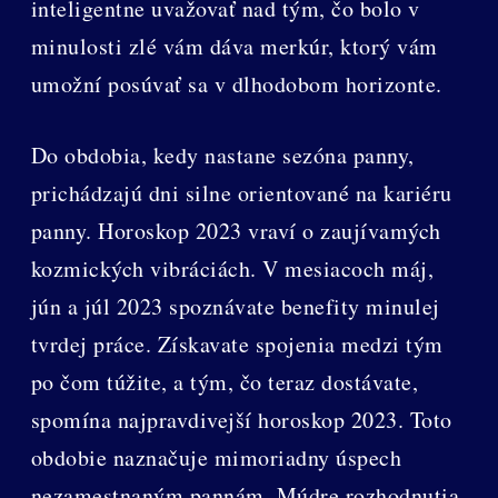
inteligentne uvažovať nad tým, čo bolo v
minulosti zlé vám dáva merkúr, ktorý vám
umožní posúvať sa v dlhodobom horizonte.
Do obdobia, kedy nastane sezóna panny,
prichádzajú dni silne orientované na kariéru
panny. Horoskop 2023 vraví o zaujívamých
kozmických vibráciách. V mesiacoch máj,
jún a júl 2023 spoznávate benefity minulej
tvrdej práce. Získavate spojenia medzi tým
po čom túžite, a tým, čo teraz dostávate,
spomína najpravdivejší horoskop 2023. Toto
obdobie naznačuje mimoriadny úspech
nezamestnaným pannám. Múdre rozhodnutia,