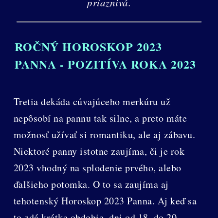
priaznivá.
ROČNÝ HOROSKOP 2023
PANNA - POZITÍVA ROKA 2023
Tretia dekáda cúvajúceho merkúru už
nepôsobí na pannu tak silne, a preto máte
možnosť užívať si romantiku, ale aj zábavu.
Niektoré panny istotne zaujíma, či je rok
2023 vhodný na splodenie prvého, alebo
ďalšieho potomka. O to sa zaujíma aj
tehotenský Horoskop 2023 Panna. Aj keď sa
to zdá krátke obdobie, dni od 18. do 20.