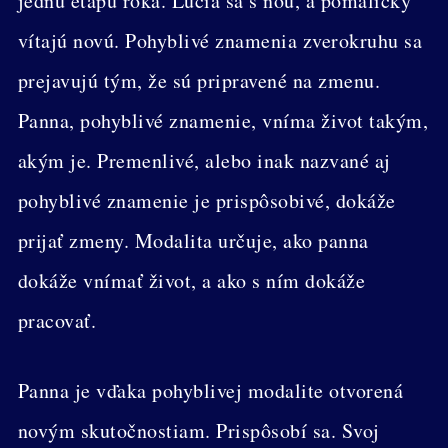
jednu etapu roka. Lúčia sa s ňou, a pomaličky
vítajú novú. Pohyblivé znamenia zverokruhu sa
prejavujú tým, že sú pripravené na zmenu.
Panna, pohyblivé znamenie, vníma život takým,
akým je. Premenlivé, alebo inak nazvané aj
pohyblivé znamenie je prispôsobivé, dokáže
prijať zmeny. Modalita určuje, ako panna
dokáže vnímať život, a ako s ním dokáže
pracovať.
Panna je vďaka pohyblivej modalite otvorená
novým skutočnostiam. Prispôsobí sa. Svoj