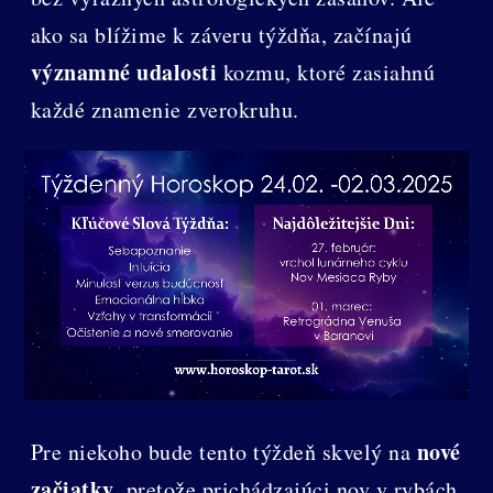
ako sa blížime k záveru týždňa, začínajú
významné udalosti
kozmu, ktoré zasiahnú
každé znamenie zverokruhu.
nové
Pre niekoho bude tento týždeň skvelý na
začiatky
, pretože prichádzajúci nov v rybách