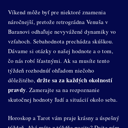
Víkend môže byť pre niektoré znamenia
náročnejší, pretože retrográdna Venuša v
Baranovi odhaľuje nevyvážené dynamiky vo
vzťahoch. Sebahodnota prechádza skúškou.
Dávame si otázky o našej hodnote a o tom,
čo nás robí šťastnými. Ak sa musíte tento
týždeň rozhodnúť ohľadom niečoho
držte sa za každých okolností
dôležitého,
pravdy
. Zamerajte sa na rozpoznanie
skutočnej hodnoty ľudí a situácií okolo seba.
Horoskop a Tarot vám praje krásny a úspešný
týždeň. Aké máte z týždňa pocity? Dajte nám