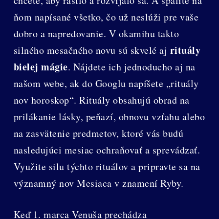
chcete, aby rástlo a rozvíjalo sa. A spálite na
ňom napísané všetko, čo už neslúži pre vaše
dobro a napredovanie. V okamihu takto
rituály
silného mesačného novu sú skvelé aj
bielej mágie
. Nájdete ich jednoducho aj na
našom webe, ak do Googlu napíšete „rituály
nov horoskop“. Rituály obsahujú obrad na
prilákanie lásky, peňazí, obnovu vzťahu alebo
na zasvätenie predmetov, ktoré vás budú
nasledujúci mesiac ochraňovať a sprevádzať.
Využite silu týchto rituálov a pripravte sa na
významný nov Mesiaca v znamení Ryby.
Keď 1. marca Venuša prechádza