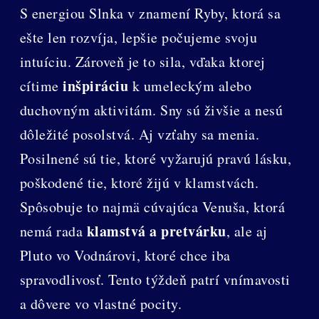
S energiou Slnka v znamení Ryby, ktorá sa
ešte len rozvíja, lepšie počujeme svoju
intuíciu. Zároveň je to sila, vďaka ktorej
inšpiráciu
cítime
k umeleckým alebo
duchovným aktivitám. Sny sú živšie a nesú
dôležité posolstvá. Aj vzťahy sa menia.
Posilnené sú tie, ktoré vyžarujú pravú lásku,
poškodené tie, ktoré žijú v klamstvách.
Spôsobuje to najmä cúvajúca Venuša, ktorá
klamstvá a pretvárku
nemá rada
, ale aj
Pluto vo Vodnárovi, ktoré chce iba
spravodlivosť. Tento týždeň patrí vnímavosti
a dôvere vo vlastné pocity.