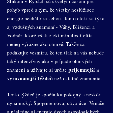
Slnkom v Rybách sú skvelým časom pre
pohyb vpred s tým, že všetky neslúžiace
energie necháte za sebou. Tento efekt sa týka
aj vzdušných znamení - Váhy, Blíženci a
Vodnár, ktoré však efekt minulosti cítia
menej výrazne ako ohnivé. Takže sa
poďakujte vesmíru, že ten tlak na vás nebude
taký intenzívny ako v prípade ohnivých
príjemnejší a
znamení a užívajte si určite
vyrovnanejší týždeň
než ostatné znamenia.
Tento týždeň je spočiatku pokojný a neskôr
dynamický. Spojenie novu, cúvajúcej Venuše
a následne aj energie dvoch astrologických