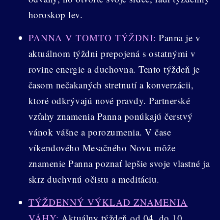
horoskop lev.
PANNA V TOMTO TÝŽDNI:
Panna je v
aktuálnom týždni prepojená s ostatnými v
rovine energie a duchovna. Tento týždeň je
časom nečakaných stretnutí a konverzácii,
ktoré odkrývajú nové pravdy. Partnerské
vzťahy znamenia Panna ponúkajú čerstvý
vánok vášne a porozumenia. V čase
víkendového Mesačného Novu môže
znamenie Panna poznať lepšie svoje vlastné ja
skrz duchvnú očistu a meditáciu.
TÝŽDENNÝ VÝKLAD ZNAMENIA
VÁHY:
Aktuálny týždeň od 04. do 10.