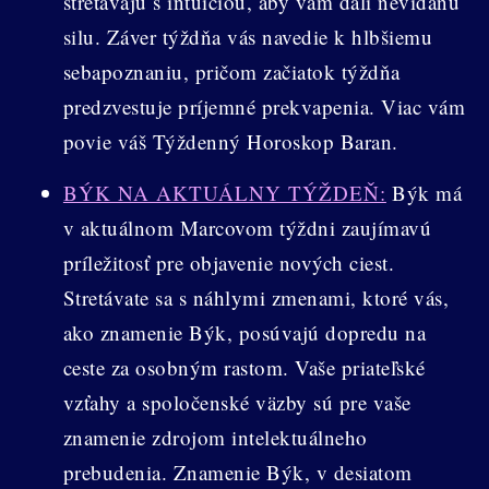
stretávajú s intuíciou, aby vám dali nevídanú
silu. Záver týždňa vás navedie k hlbšiemu
sebapoznaniu, pričom začiatok týždňa
predzvestuje príjemné prekvapenia. Viac vám
povie váš Týždenný Horoskop Baran.
BÝK NA AKTUÁLNY TÝŽDEŇ:
Býk má
v aktuálnom Marcovom týždni zaujímavú
príležitosť pre objavenie nových ciest.
Stretávate sa s náhlymi zmenami, ktoré vás,
ako znamenie Býk, posúvajú dopredu na
ceste za osobným rastom. Vaše priateľské
vzťahy a spoločenské väzby sú pre vaše
znamenie zdrojom intelektuálneho
prebudenia. Znamenie Býk, v desiatom