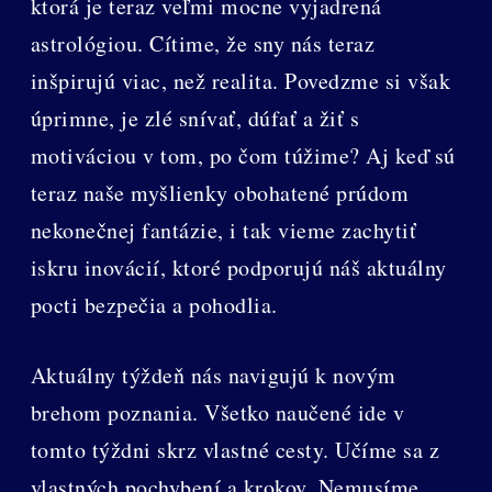
ktorá je teraz veľmi mocne vyjadrená
astrológiou. Cítime, že sny nás teraz
inšpirujú viac, než realita. Povedzme si však
úprimne, je zlé snívať, dúfať a žiť s
motiváciou v tom, po čom túžime? Aj keď sú
teraz naše myšlienky obohatené prúdom
nekonečnej fantázie, i tak vieme zachytiť
iskru inovácií, ktoré podporujú náš aktuálny
pocti bezpečia a pohodlia.
Aktuálny týždeň nás navigujú k novým
brehom poznania. Všetko naučené ide v
tomto týždni skrz vlastné cesty. Učíme sa z
vlastných pochybení a krokov. Nemusíme