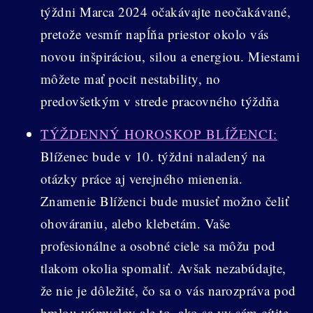
týždni Marca 2024 očakávajte neočakávané,
pretože vesmír napĺňa priestor okolo vás
novou inšpiráciou, silou a energiou. Miestami
môžete mať pocit nestability, no
predovšetkým v strede pracovného týždňa
TÝŽDENNÝ HOROSKOP BLÍŽENCI:
Blíženec bude v 10. týždni naladený na
otázky práce aj verejného mienenia.
Znamenie Blíženci bude musieť možno čeliť
ohováraniu, alebo klebetám. Vaše
profesionálne a osobné ciele sa môžu pod
tlakom okolia spomaliť. Avšak nezabúdajte,
že nie je dôležité, čo sa o vás narozpráva pod
hmlou výmyslov ale to, ako sa vy sám cítite