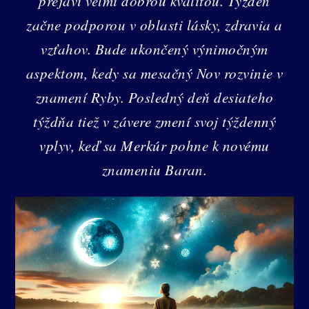
prejaví veľmi dobrou kvalitou. Týždeň
začne podporou v oblasti lásky, zdravia a
vzťahov. Bude ukončený výnimočným
aspektom, kedy sa mesačný Nov rozvinie v
znamení Ryby. Posledný deň desiateho
týždňa tiež v závere zmení svoj týždenný
vplyv, keď sa Merkúr pohne k novému
znameniu Baran.