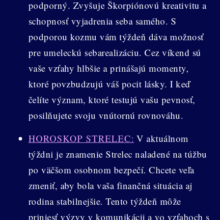
podporný. Zvyšuje Škorpiónovú kreativitu a
schopnosť vyjadrenia seba samého. S
podporou kozmu vám týždeň dáva možnosť
pre umeleckú sebarealizáciu. Cez víkend sú
vaše vzťahy hlbšie a prinášajú momenty,
ktoré povzbudzujú váš pocit lásky. I keď
čelíte význam, ktoré testujú vašu pevnosť,
posilňujete svoju vnútornú rovnováhu.
HOROSKOP STRELEC:
V aktuálnom
týždni je znamenie Strelec naladené na túžbu
po väčšom osobnom bezpečí. Chcete veľa
zmeniť, aby bola vaša finančná situácia aj
rodina stabilnejšie. Tento týždeň môže
priniesť výzvy v komunikácii a vo vzťahoch s