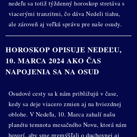
nedeľu sa totiž týždenný horoskop stretáva s
viacerými tranzitmi, čo dáva Nedeli tiahu,
ale zároveň aj veľkú správu pre naše osudy.
HOROSKOP OPISUJE NEDEĽU,
10. MARCA 2024 AKO ČAS
NAPOJENIA SA NA OSUD
Osudové cesty sa k nám približujú v čase,
kedy sa deje viacero zmien aj na hviezdnej
oblohe. V Nedeľu, 10. Marca zahalí našu
planétu temnota mesačného Novu, ktorá nám
hovorí, aby sme premýšľali o duchovnej aj