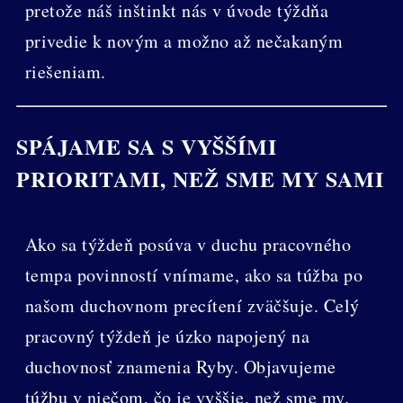
pretože náš inštinkt nás v úvode týždňa
privedie k novým a možno až nečakaným
riešeniam.
SPÁJAME SA S VYŠŠÍMI
PRIORITAMI, NEŽ SME MY SAMI
Ako sa týždeň posúva v duchu pracovného
tempa povinností vnímame, ako sa túžba po
našom duchovnom precítení zväčšuje. Celý
pracovný týždeň je úzko napojený na
duchovnosť znamenia Ryby. Objavujeme
túžbu v niečom, čo je vyššie, než sme my.