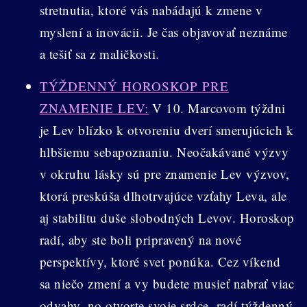
stretnutia, ktoré vás nabádajú k zmene v
myslení a inovácii. Je čas objavovať neznáme
a tešiť sa z maličkosti.
TÝŽDENNÝ HOROSKOP PRE
ZNAMENIE LEV:
V 10. Marcovom týždni
je Lev blízko k otvoreniu dverí smerujúcich k
hlbšiemu sebapoznaniu. Neočakávané výzvy
v okruhu lásky sú pre znamenie Lev výzvov,
ktorá preskúša dlhotrvajúce vzťahy Leva, ale
aj stabilitu duše slobodných Levov. Horoskop
radí, aby ste boli pripravený na nové
perspektívy, ktoré svet ponúka. Cez víkend
sa niečo zmení a vy budete musieť nabrať viac
odvahy, no otvorte svoje srdce, radí týždenný