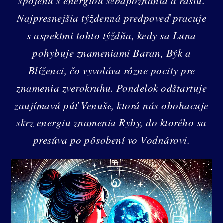
spojenú s energiou sebapoznania a rastu.
Najpresnejšia týždenná predpoveď pracuje
s aspektmi tohto týždňa, kedy sa Luna
pohybuje znameniami Baran, Býk a
Blíženci, čo vyvoláva rôzne pocity pre
znamenia zverokruhu. Pondelok odštartuje
zaujímavú púť Venuše, ktorá nás obohacuje
skrz energiu znamenia Ryby, do ktorého sa
presúva po pôsobení vo Vodnárovi.