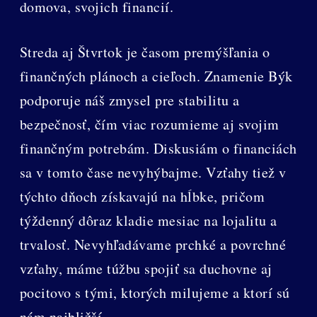
domova, svojich financií.
Streda aj Štvrtok je časom premýšľania o
finančných plánoch a cieľoch. Znamenie Býk
podporuje náš zmysel pre stabilitu a
bezpečnosť, čím viac rozumieme aj svojim
finančným potrebám. Diskusiám o financiách
sa v tomto čase nevyhýbajme. Vzťahy tiež v
týchto dňoch získavajú na hĺbke, pričom
týždenný dôraz kladie mesiac na lojalitu a
trvalosť. Nevyhľadávame prchké a povrchné
vzťahy, máme túžbu spojiť sa duchovne aj
pocitovo s tými, ktorých milujeme a ktorí sú
nám najbližší.