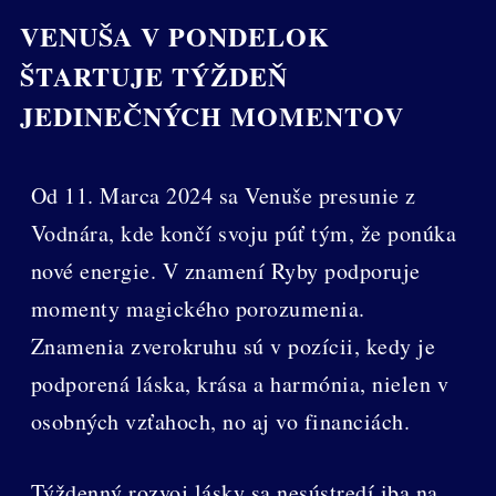
VENUŠA V PONDELOK
ŠTARTUJE TÝŽDEŇ
JEDINEČNÝCH MOMENTOV
Od 11. Marca 2024 sa Venuše presunie z
Vodnára, kde končí svoju púť tým, že ponúka
nové energie. V znamení Ryby podporuje
momenty magického porozumenia.
Znamenia zverokruhu sú v pozícii, kedy je
podporená láska, krása a harmónia, nielen v
osobných vzťahoch, no aj vo financiách.
Týždenný rozvoj lásky sa nesústredí iba na