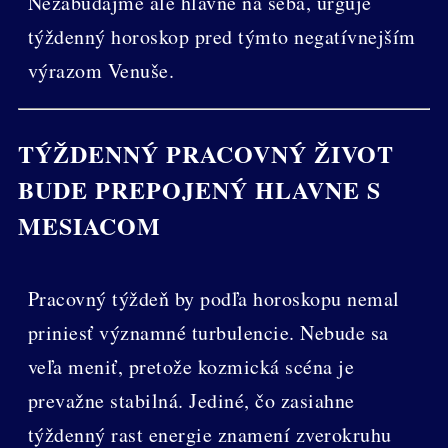
Nezabúdajme ale hlavne na seba, urguje
týždenný horoskop pred týmto negatívnejším
výrazom Venuše.
TÝŽDENNÝ PRACOVNÝ ŽIVOT
BUDE PREPOJENÝ HLAVNE S
MESIACOM
Pracovný týždeň by podľa horoskopu nemal
priniesť významné turbulencie. Nebude sa
veľa meniť, pretože kozmická scéna je
prevažne stabilná. Jediné, čo zasiahne
týždenný rast energie znamení zverokruhu