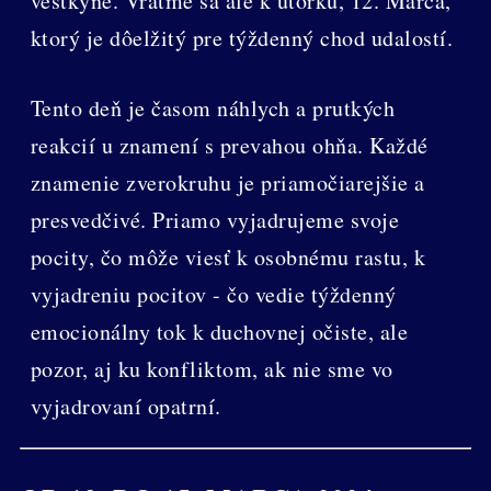
veštkyne. Vráťme sa ale k utorku, 12. Marca,
ktorý je dôelžitý pre týždenný chod udalostí.
Tento deň je časom náhlych a prutkých
reakcií u znamení s prevahou ohňa. Každé
znamenie zverokruhu je priamočiarejšie a
presvedčivé. Priamo vyjadrujeme svoje
pocity, čo môže viesť k osobnému rastu, k
vyjadreniu pocitov - čo vedie týždenný
emocionálny tok k duchovnej očiste, ale
pozor, aj ku konfliktom, ak nie sme vo
vyjadrovaní opatrní.