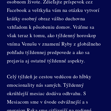
osobnom živote. Zdieľajte príspevok cez
Facebook a veštkyňa vám na otázku vytvorí
krátky osobný obraz vášho duchovna
vzhľadom k pôsobeniu domov. Vráťme sa
však teraz k tomu, ako týždenný horoskop
vníma Venušu v znamení Ryby z globálneho
pohľadu týždennej predpovede a ako sa
prejavia aj ostatné týždenné aspekty.
Celý týždeň je cestou vedúcou do hĺbky
emocionality nás samých. Týždenný
okrúhlejší mesiac dodáva odhvahu. S
Mesiacom sme v úvode odvážnejší a s
energiou Raka sme citlivejší na rodinné