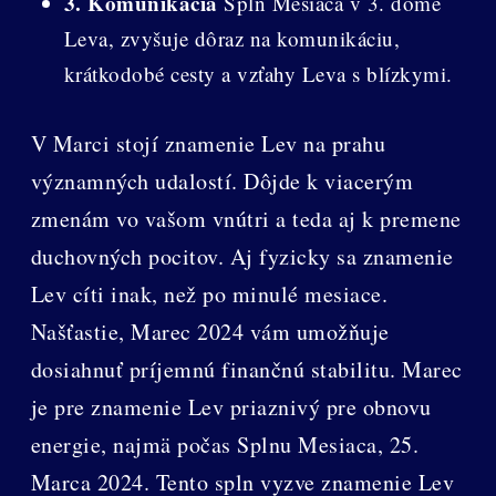
3. Komunikácia
Spln Mesiaca v 3. dome
Leva, zvyšuje dôraz na komunikáciu,
krátkodobé cesty a vzťahy Leva s blízkymi.
V Marci stojí znamenie Lev na prahu
významných udalostí. Dôjde k viacerým
zmenám vo vašom vnútri a teda aj k premene
duchovných pocitov. Aj fyzicky sa znamenie
Lev cíti inak, než po minulé mesiace.
Našťastie, Marec 2024 vám umožňuje
dosiahnuť príjemnú finančnú stabilitu. Marec
je pre znamenie Lev priaznivý pre obnovu
energie, najmä počas Splnu Mesiaca, 25.
Marca 2024. Tento spln vyzve znamenie Lev