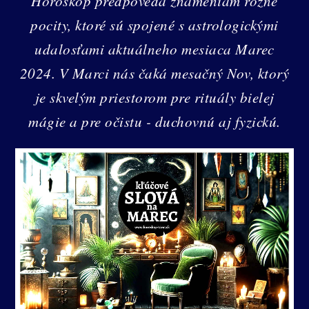
Horoskop predpovedá znameniam rôzne
pocity, ktoré sú spojené s astrologickými
udalosťami aktuálneho mesiaca Marec
2024. V Marci nás čaká mesačný Nov, ktorý
je skvelým priestorom pre rituály bielej
mágie a pre očistu - duchovnú aj fyzickú.