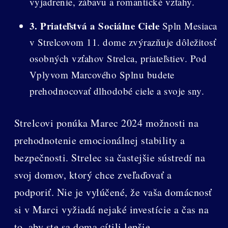
vyjadrenie, zábavu a romantické vzťahy.
3. Priateľstvá a Sociálne Ciele
Spln Mesiaca
v Strelcovom 11. dome zvýrazňuje dôležitosť
osobných vzťahov Strelca, priateľstiev. Pod
Vplyvom Marcového Splnu budete
prehodnocovať dlhodobé ciele a svoje sny.
Strelcovi ponúka Marec 2024 možnosti na
prehodnotenie emocionálnej stability a
bezpečnosti. Strelec sa častejšie sústredí na
svoj domov, ktorý chce zveľaďovať a
podporiť. Nie je vylúčené, že vaša domácnosť
si v Marci vyžiadá nejaké investície a čas na
to, aby ste sa doma cítili lepšie,