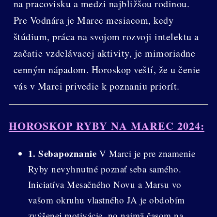
na pracovisku a medzi najbližšou rodinou.
Pre Vodnára je Marec mesiacom, kedy
štúdium, práca na svojom rozvoji intelektu a
začatie vzdelávacej aktivity, je mimoriadne
cenným nápadom. Horoskop veští, že u čenie
vás v Marci privedie k poznaniu priorít.
HOROSKOP RYBY NA MAREC 2024:
1. Sebapoznanie
V Marci je pre znamenie
Ryby nevyhnutné poznať seba samého.
Iniciatíva Mesačného Novu a Marsu vo
vašom okruhu vlastného JA je obdobím
zvýšenej motivácie, no najmä časom na