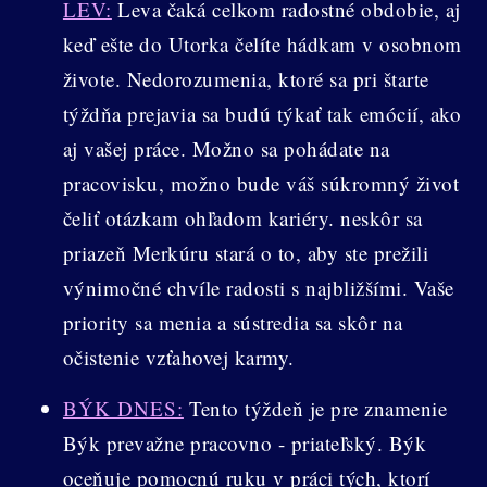
LEV:
Leva čaká celkom radostné obdobie, aj
keď ešte do Utorka čelíte hádkam v osobnom
živote. Nedorozumenia, ktoré sa pri štarte
týždňa prejavia sa budú týkať tak emócií, ako
aj vašej práce. Možno sa pohádate na
pracovisku, možno bude váš súkromný život
čeliť otázkam ohľadom kariéry. neskôr sa
priazeň Merkúru stará o to, aby ste prežili
výnimočné chvíle radosti s najbližšími. Vaše
priority sa menia a sústredia sa skôr na
očistenie vzťahovej karmy.
BÝK DNES:
Tento týždeň je pre znamenie
Býk prevažne pracovno - priateľský. Býk
oceňuje pomocnú ruku v práci tých, ktorí