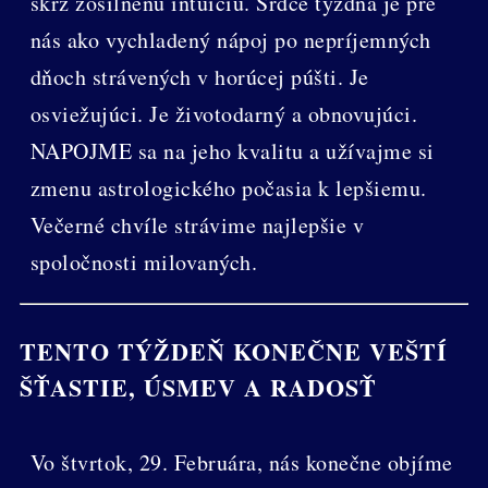
skrz zosilnenú intuíciu. Srdce týždňa je pre
nás ako vychladený nápoj po nepríjemných
dňoch strávených v horúcej púšti. Je
osviežujúci. Je životodarný a obnovujúci.
NAPOJME sa na jeho kvalitu a užívajme si
zmenu astrologického počasia k lepšiemu.
Večerné chvíle strávime najlepšie v
spoločnosti milovaných.
TENTO TÝŽDEŇ KONEČNE VEŠTÍ
ŠŤASTIE, ÚSMEV A RADOSŤ
Vo štvrtok, 29. Februára, nás konečne objíme