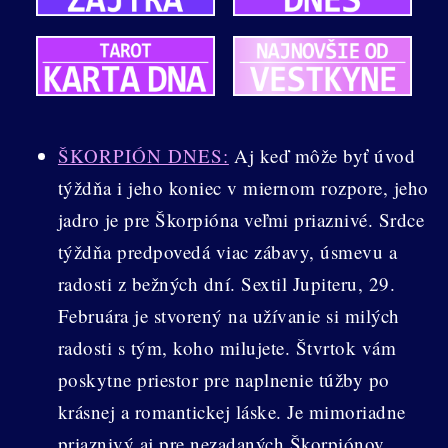
ŠKORPIÓN DNES:
Aj keď môže byť úvod
týždňa i jeho koniec v miernom rozpore, jeho
jadro je pre Škorpióna veľmi priaznivé. Srdce
týždňa predpovedá viac zábavy, úsmevu a
radosti z bežných dní. Sextil Jupiteru, 29.
Februára je stvorený na užívanie si milých
radosti s tým, koho milujete. Štvrtok vám
poskytne priestor pre naplnenie túžby po
krásnej a romantickej láske. Je mimoriadne
priaznivý aj pre nezadaných Škorpiónov.