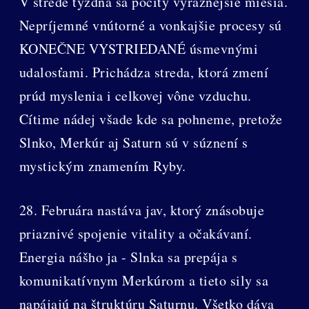
V strede týždňa sa pocity výraznejšie miesia.
Nepríjemné vnútorné a vonkajšie procesy sú
KONEČNE VYSTRIEDANÉ úsmevnými
udalosťami. Prichádza streda, ktorá zmení
prúd myslenia i celkovej vône vzduchu.
Cítime nádej všade kde sa pohneme, pretože
Slnko, Merkúr aj Saturn sú v súznení s
mystickým znamením Ryby.
28. Februára nastáva jav, ktorý znásobuje
priaznivé spojenie vitality a očakávaní.
Energia nášho ja - Slnka sa prepája s
komunikatívnym Merkúrom a tieto sily sa
napájajú na štruktúru Saturnu. Všetko dáva