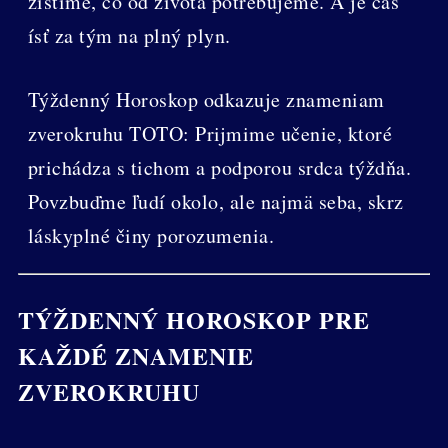
zistíme, čo od života potrebujeme. A je čas
ísť za tým na plný plyn.
Týždenný Horoskop odkazuje znameniam
zverokruhu TOTO: Prijmime učenie, ktoré
prichádza s tichom a podporou srdca týždňa.
Povzbuďme ľudí okolo, ale najmä seba, skrz
láskyplné činy porozumenia.
TÝŽDENNÝ HOROSKOP PRE
KAŽDÉ ZNAMENIE
ZVEROKRUHU