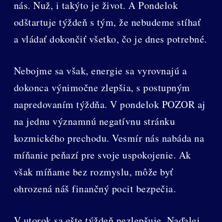
nás. Nuž, i takýto je život. A Pondelok
odštartuje týždeň s tým, že nebudeme stíhať
a vládať dokončiť všetko, čo je dnes potrebné.
Nebojme sa však, energie sa vyrovnajú a
dokonca výnimočne zlepšia, s postupným
napredovaním týždňa. V pondelok POZOR aj
na jednu významnú negatívnu stránku
kozmického prechodu. Vesmír nás nabáda na
míňanie peňazí pre svoje uspokojenie. Ak
však míňame bez rozmyslu, môže byť
ohrozená náš finančný pocit bezpečia.
V utorok sa ešte týždeň nezlepšuje. Naďalej