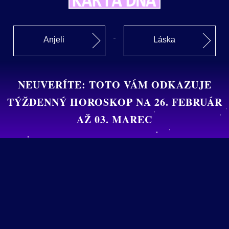
Anjeli
Láska
NEUVERÍTE: TOTO VÁM ODKAZUJE
TÝŽDENNÝ HOROSKOP NA 26. FEBRUÁR
AŽ 03. MAREC