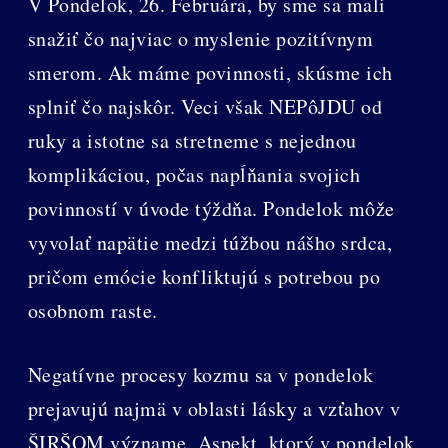
V Pondelok, 26. Februára, by sme sa mali
snažiť čo najviac o myslenie pozitívnym
smerom. Ak máme povinnosti, skúsme ich
splniť čo najskôr. Veci však NEPôJDU od
ruky a istotne sa stretneme s nejednou
komplikáciou, počas napĺňania svojich
povinností v úvode týždňa. Pondelok môže
vyvolať napätie medzi túžbou nášho srdca,
pričom emócie konfliktujú s potrebou po
osobnom raste.
Negatívne procesy kozmu sa v pondelok
prejavujú najmä v oblasti lásky a vzťahov v
ŠIRŠOM význame. Aspekt, ktorý v pondelok