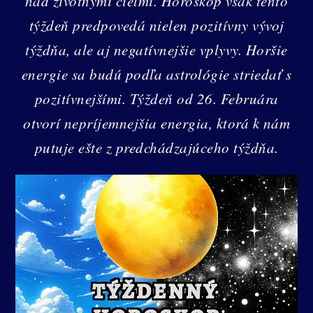
nad životnými cieľmi. Horoskop však tento
týždeň predpovedá nielen pozitívny vývoj
týždňa, ale aj negatívnejšie vplyvy. Horšie
energie sa budú podľa astrológie striedať s
pozitívnejšími. Týždeň od 26. Februára
otvorí nepríjemnejšia energia, ktorá k nám
putuje ešte z predchádzajúceho týždňa.