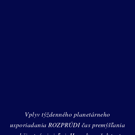
Vplyv týždenného planetárneho
usporiadania ROZPRÚDI čas premýšľania