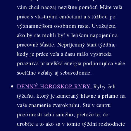
vám chcú naozaj nezištne pomôcť. Máte veľa
práce s vlastnými emóciami a s túžbou po
významnejšom osobnom raste. Uvažujete,
ako by ste mohli byť v lepšom napojení na
pracovné šťastie. Nepríjemný štart týždňa,
kedy je práce veľa a času málo vystrieda
priaznivá priateľská energia podporujúca vaše
sociálne vzťahy aj sebavedomie.
DENNÝ HOROSKOP RYBY:
Ryby čeli
týždňu, ktorý je zameraný hlavne a priamo na
vaše znamenie zverokruhu. Ste v centru
pozornosti seba samého, pretože to, čo
urobíte a to ako sa v tomto týždni rozhodnete