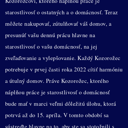
Kozorožcovi, ktorého náplňou práce je
starostlivosť o ostatných a o domácnosť. Teraz
môžete nakupovať, zútulňovať váš domov, a
presunúť vašu dennú prácu hlavne na
starostlivosť o vašu domácnosť, na jej
zveľaďovanie a vylepšovanie. Každý Kozorožec
potrebuje v prvej časti roka 2022 cítiť harmóniu
a útulný domov. Práve Kozorožec, ktorého
náplňou práce je starostlivosť o domácnosť
bude mať v marci veľmi dôležitú úlohu, ktorá
potrvá až do 15. apríla. V tomto období sa
sústreďte hlavne na to, aby ste sa stotožnili s