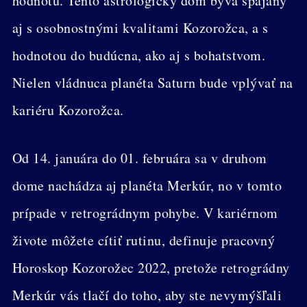
hodnotu. Tento astrologický dom býva spájaný
aj s osobnostnými kvalitami Kozorožca, a s
hodnotou do budúcna, ako aj s bohatstvom.
Nielen vládnuca planéta Saturn bude vplývať na
kariéru Kozorožca.
Od 14. januára do 01. februára sa v druhom
dome nachádza aj planéta Merkúr, no v tomto
prípade v retrográdnym pohybe. V kariérnom
živote môžete cítiť rutinu, definuje pracovný
Horoskop Kozorožec 2022, pretože retrográdny
Merkúr vás tlačí do toho, aby ste nevymýšľali