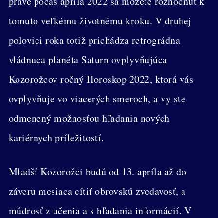
práve počas apríla 2022 sa môžete rozhodnúť k
tomuto veľkému životnému kroku. V druhej
polovici roka totiž prichádza retrográdna
vládnuca planéta Saturn ovplyvňujúca
Kozorožcov ročný Horoskop 2022, ktorá vás
ovplyvňuje vo viacerých smeroch, a vy ste
odmenený možnosťou hľadania nových
kariérnych príležitostí.
Mladší Kozorožci budú od 13. apríla až do
záveru mesiaca cítiť obrovskú zvedavosť, a
múdrosť z učenia a s hľadania informácií. V