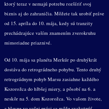
ktorý teraz v nemajú potrebu rozšíriť svoj
biznis aj do zahraničia. Môžete tak urobiť práve
od 15. apríla do 10. mája, kedy sú tranzity
prechádzajúce vaším znamením zverokruhu
mimoriadne priaznivé.
Od 10. mája sa planéta Merkúr po druhýkrát
dostáva do retrográdneho pohybu. Tento druhý
retrográdnym pohyb Marsu zasiahne každého
Kozorožca do hlbšej miery, a pôsobí na 6. a
neskôr na 5. dom Kozorožca. Vo vašom živote,
a hlavne vo vašej práci sa môže vyskytnúť