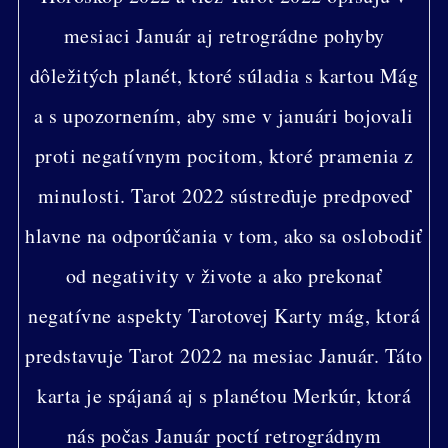
mesiaci Január aj retrográdne pohyby
dôležitých planét, ktoré súladia s kartou Mág
a s upozornením, aby sme v januári bojovali
proti negatívnym pocitom, ktoré pramenia z
minulosti. Tarot 2022 sústreďuje predpoveď
hlavne na odporúčania v tom, ako sa oslobodiť
od negativity v živote a ako prekonať
negatívne aspekty Tarotovej Karty mág, ktorá
predstavuje Tarot 2022 na mesiac Január. Táto
karta je spájaná aj s planétou Merkúr, ktorá
nás počas Január poctí retrográdnym