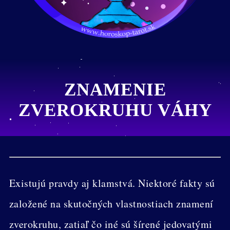
ZNAMENIE
ZVEROKRUHU VÁHY
Existujú pravdy aj klamstvá. Niektoré fakty sú
založené na skutočných vlastnostiach znamení
zverokruhu, zatiaľ čo iné sú šírené jedovatými