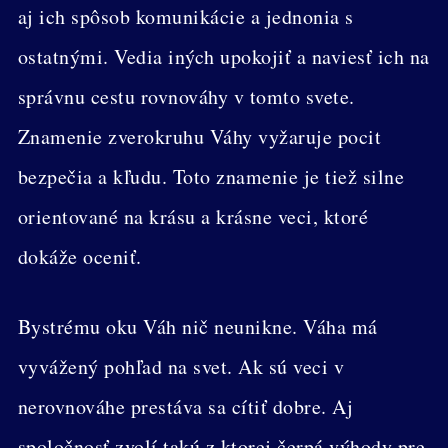
aj ich spôsob komunikácie a jednonia s
ostatnými. Vedia iných upokojiť a naviesť ich na
správnu cestu rovnováhy v tomto svete.
Znamenie zverokruhu Váhy vyžaruje pocit
bezpečia a kľudu. Toto znamenie je tiež silne
orientované na krásu a krásne veci, ktoré
dokáže oceniť.
Bystrému oku Váh nič neunikne. Váha má
vyvážený pohľad na svet. Ak sú veci v
nerovnováhe prestáva sa cítiť dobre. Aj
spoločnosť zvolí takú z ktorej čerpá výhody pre