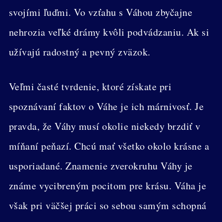
svojími ľuďmi. Vo vzťahu s Váhou zbyčajne
nehrozia veľké drámy kvôli podvádzaniu. Ak si
užívajú radostný a pevný zväzok.
Veľmi časté tvrdenie, ktoré získate pri
spoznávaní faktov o Váhe je ich márnivosť. Je
pravda, že Váhy musí okolie niekedy brzdiť v
míňaní peňazí. Chcú mať všetko okolo krásne a
usporiadané. Znamenie zverokruhu Váhy je
známe vycibreným pocitom pre krásu. Váha je
však pri väčšej práci so sebou samým schopná