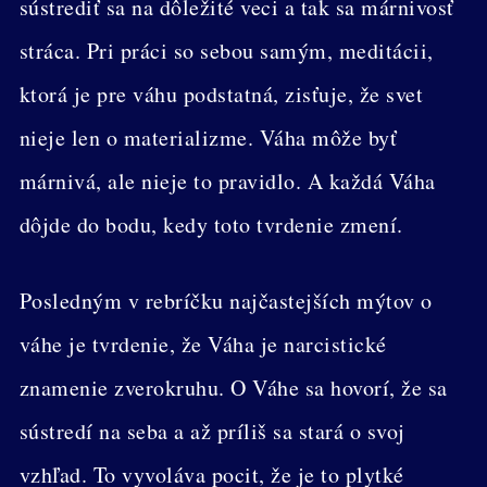
sústrediť sa na dôležité veci a tak sa márnivosť
stráca. Pri práci so sebou samým, meditácii,
ktorá je pre váhu podstatná, zisťuje, že svet
nieje len o materializme. Váha môže byť
márnivá, ale nieje to pravidlo. A každá Váha
dôjde do bodu, kedy toto tvrdenie zmení.
Posledným v rebríčku najčastejších mýtov o
váhe je tvrdenie, že Váha je narcistické
znamenie zverokruhu. O Váhe sa hovorí, že sa
sústredí na seba a až príliš sa stará o svoj
vzhľad. To vyvoláva pocit, že je to plytké