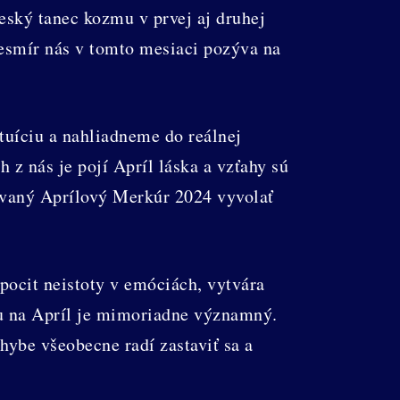
eský tanec kozmu v prvej aj druhej
esmír nás v tomto mesiaci pozýva na
tuíciu a nahliadneme do reálnej
 z nás je pojí Apríl láska a vzťahy sú
ávaný Aprílový Merkúr 2024 vyvolať
 pocit neistoty v emóciách, vytvára
ru na Apríl je mimoriadne významný.
ybe všeobecne radí zastaviť sa a