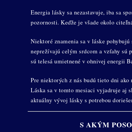
Energia lásky sa nezastavuje, iba sa s
pozornosti. Keďže je všade okolo citeľn
Niektoré znamenia sa v láske pohybujú s
neprežívajú celým srdcom a vzťahy sú p
sú telesá umietnené v ohnivej energii Ba
Pre niektorých z nás budú tieto dni ak
Láska sa v tomto mesiaci vyjadruje aj 
aktuálny vývoj lásky s potrebou dorieše
S AKÝM POSO