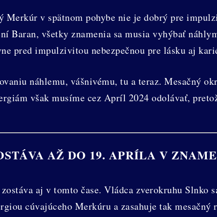
ý Merkúr v spätnom pohybe nie je dobrý pre impulzi
ení Baran, všetky znamenia sa musia vyhýbať náhl
ne pred impulzivitou nebezpečnou pre lásku aj kari
ovaniu náhlemu, vášnivému, tu a teraz. Mesačný ok
rgiám však musíme cez Apríl 2024 odolávať, pretože
STÁVA AŽ DO 19. APRÍLA V ZNAM
 zostáva aj v tomto čase. Vládca zverokruhu Slnko 
ergiou cúvajúceho Merkúru a zasahuje tak mesačný r