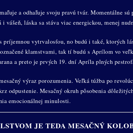
pomaľuje a odhaľuje svoju pravú tvár. Momentálne s
á i vášeň, láska sa stáva viac energickou, menej nud
 príjemnou vytrvalosťou, no budú i také, ktorých lá
označené klamstvami, tak tí budú s Aprílom vo veľk
rana a preto je prvých 19. dní Apríla plných pestrof
o mesačný výraz porozumenia. Veľká túžba po revolúc
skrz odpustenie. Mesačný okruh pôsobenia dôležitýc
nia emocionálnej minulosti.
LSTVOM JE TEDA MESAČNÝ KOLO