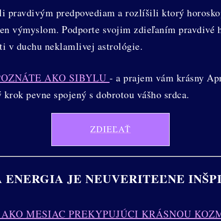
li pravdivým predpovediam a rozlíšili ktorý horosko
 len výmyslom. Podporte svojim zdieľaním pravdivé
 v duchu neklamlivej astrológie.
POZNÁTE AKO SIBYLU
- a prajem vám krásny Apr
 krok pevne spojený s dobrotou vášho srdca.
ZDIEĽAŤ
 ENERGIA JE NEUVERITEĽNE INŠP
4 AKO MESIAC PREKYPUJÚCI KRÁSNOU KO