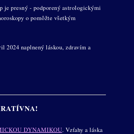
p je presný - podporený astrologickými
 horoskopy o pomôžte všetkým
il 2024 naplnený láskou, zdravím a
IRATÍVNA!
ZMICKOU DYNAMIKOU
. Vzťahy a láska