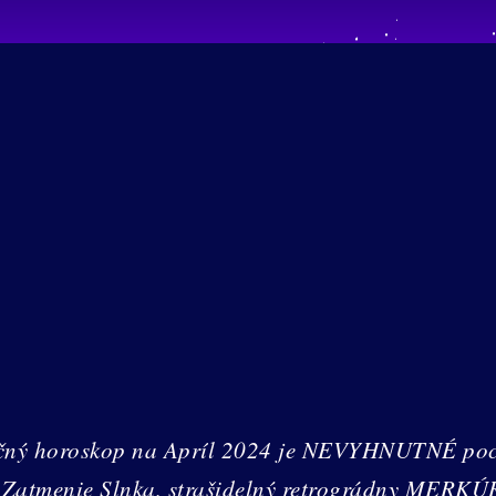
sačný horoskop na Apríl 2024 je NEVYHNUTNÉ poch
. Zatmenie Slnka, strašidelný retrográdny MERKÚR