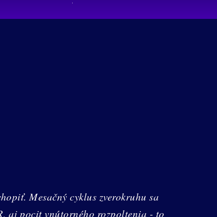
opiť. Mesačný cyklus zverokruhu sa
, aj pocit vnútorného rozpoltenia - to