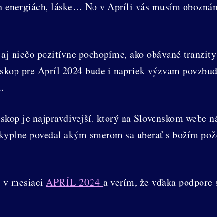
ch energiách, láske… No v Apríli vás musím oboznám
aj niečo pozitívne pochopíme, ako obávané tranzity
oskop pre Apríl 2024 bude i napriek výzvam povzbud
.
oskop je najpravdivejší, ktorý na Slovenskom webe n
áskyplne povedal akým smerom sa uberať s božím po
j v mesiaci
APRÍL 2024
a verím, že vďaka podpore 