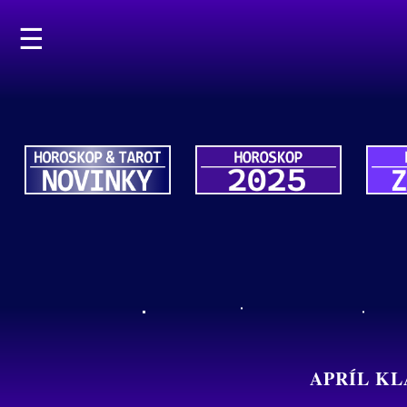
☰
APRÍL KL