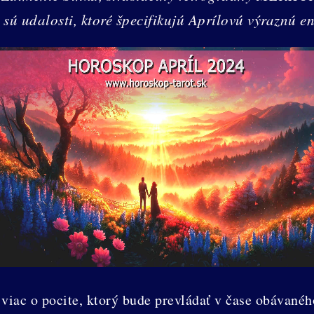
 sú udalosti, ktoré špecifikujú Aprílovú výraznú e
ac o pocite, ktorý bude prevládať v čase obávaného