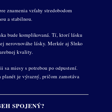
ú pre znamenia vzťahy stredobodom
nou a stabilnou.
ska bude komplikovaná. Tí, ktorí lásku
ej nerovnováhe lásky. Merkúr aj Slnko
arebnej kvality.
ii sa miesy s potrebou po odpustení.
h planét je výrazný, pričom zamotáva
BEH SPOJENÝ?