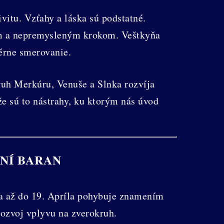
vitu. Vzťahy a láska sú podstatné.
ym a nepremysleným krokom. Veštkyňa
érne smerovanie.
ruh Merkúru, Venuše a Slnka rozvíja
 sú to nástrahy, ku ktorým nás úvod
ENÍ BARAN
sa až do 19. Apríla pohybuje znamením
ozvoj vplyvu na zverokruh.