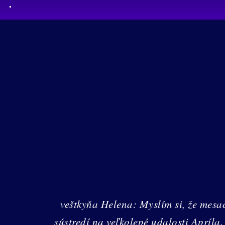
veštkyňa Helena: Myslím si, že me
sústredí na veľkolepé udalosti Apríla