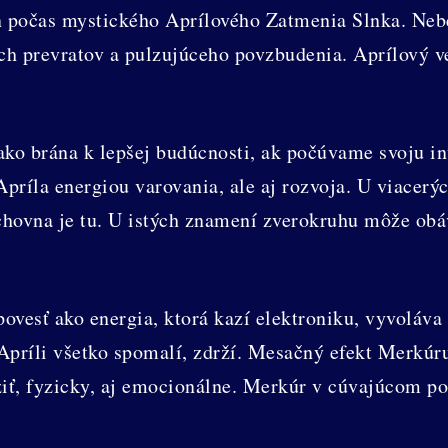
en počas mystického Aprílového Zatmenia Slnka. Neb
ch prevratov a pulzujúceho povzbudenia. Aprílový v
ako brána k lepšej budúcnosti, ak počúvame svoju in
ríla energiou varovania, ale aj rozvoja. U viacerých
uchovna je tu. U istých znamení zverokruhu môže ob
ovesť ako energia, ktorá kazí elektroniku, vyvoláva
Apríli všetko spomalí, zdrží. Mesačný efekt Merkú
iť, fyzicky, aj emocionálne. Merkúr v cúvajúcom poh