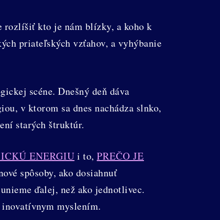
ozlíšiť kto je nám blízky, a koho k
kých priateľských vzťahov, a vyhýbanie
logickej scéne. Dnešný deň dáva
iou, v ktorom sa dnes nachádza slnko,
ní starých štruktúr.
ICKÚ ENERGIU
i to,
PREČO JE
nové spôsoby, ako dosiahnuť
unieme ďalej, než ako jednotlivec.
a inovatívnym myslením.