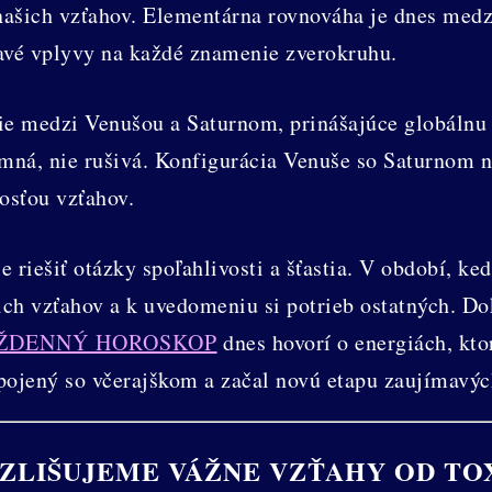
našich vzťahov. Elementárna rovnováha je dnes m
avé vplyvy na každé znamenie zverokruhu.
 medzi Venušou a Saturnom, prinášajúce globálnu t
jemná, nie rušivá. Konfigurácia Venuše so Saturnom 
osťou vzťahov.
e riešiť otázky spoľahlivosti a šťastia. V období, k
ch vzťahov a k uvedomeniu si potrieb ostatných. Dok
ŽDENNÝ HOROSKOP
dnes hovorí o energiách, kto
pojený so včerajškom a začal novú etapu zaujímavýc
ZLIŠUJEME VÁŽNE VZŤAHY OD TO