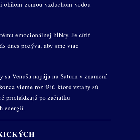
edzi ohňom-zemou-vzduchom-vodou
ému emocionálnej hĺbky. Je cítiť
nás dnes pozýva, aby sme viac
edy sa Venuša napája na Saturn v znamení
onca vieme rozlíšiť, ktoré vzťahy sú
ré prichádzajú po začiatku
h energií.
XICKÝCH