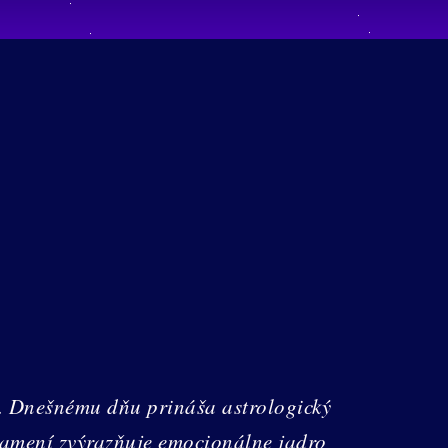
. Dnešnému dňu prináša astrologický
namení zvýrazňuje emocionálne jadro