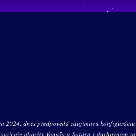
ca 2024, dnes predpovedá zaujímavú konfiguráciu
repojenie planéty Venuša a Saturn v duchovnom z