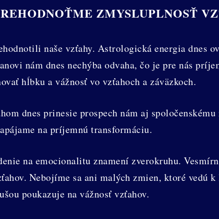
PREHODNOŤME ZMYSLUPLNOSŤ V
hodnotili naše vzťahy. Astrologická energia dnes 
novi nám dnes nechýba odvaha, čo je pre nás príjem
ovať hĺbku a vážnosť vo vzťahoch a záväzkoch.
ahom dnes prinesie prospech nám aj spoločenskému r
napájame na príjemnú transformáciu.
denie na emocionalitu znamení zverokruhu. Vesmír
zťahov. Nebojíme sa ani malých zmien, ktoré vedú k
nušou poukazuje na vážnosť vzťahov.