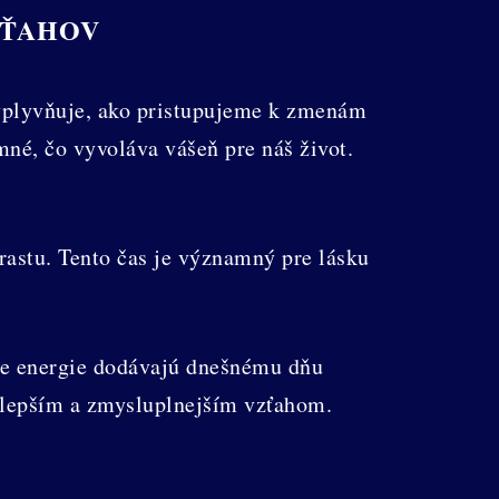
ZŤAHOV
ovplyvňuje, ako pristupujeme k zmenám
né, čo vyvoláva vášeň pre náš život.
astu. Tento čas je významný pre lásku
ne energie dodávajú dnešnému dňu
 lepším a zmysluplnejším vzťahom.