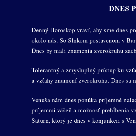
DNES 
Denný Horoskop vraví, aby sme dnes pre
okolo nás. So Slnkom postavenom v Bara
Dnes by mali znamenia zverokruhu zach
Tolerantný a zmysluplný prístup ku vzť
a vzťahy znamení zverokruhu. Dnes sa 
Venuša nám dnes ponúka príjemné nala
príjemnú vášeň a možnosť prehĺbenia v
Saturn, ktorý je dnes v konjunkcii s Ve