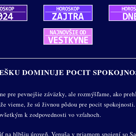
EŠKU DOMINUJE POCIT SPOKOJNO
me pre pevnejšie záväzky, ale rozmýšľame, ako preh
že vieme, že sú živnou pôdou pre pocit spokojnosti
dovšetkým k zodpovednosti vo vzťahoch.
 na hlbšiu úroveň. Venuša v priamom spojení so Sa