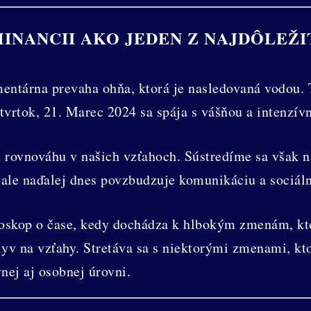
MINANCII AKO JEDEN Z NAJDÔLEŽ
ntárna prevaha ohňa, ktorá je nasledovaná vodou. 
štvrtok, 21. Marec 2024 sa spája s vášňou a intenzí
 rovnováhu v našich vzťahoch. Sústredíme sa však na 
 ale naďalej dnes povzbudzuje komunikáciu a sociáln
oskop o čase, kedy dochádza k hlbokým zmenám, kto
v na vzťahy. Stretáva sa s niektorými zmenami, kto
nej aj osobnej úrovni.