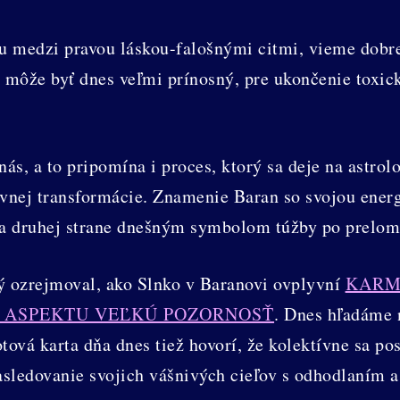
medzi pravou láskou-falošnými citmi, vieme dobre r
t môže byť dnes veľmi prínosný, pre ukončenie toxic
ás, a to pripomína i proces, ktorý sa deje na astro
nej transformácie. Znamenie Baran so svojou energ
 na druhej strane dnešným symbolom túžby po prelome
rý ozrejmoval, ako Slnko v Baranovi ovplyvní
KARM
 ASPEKTU VEĽKÚ POZORNOSŤ
. Dnes hľadáme 
ová karta dňa dnes tiež hovorí, že kolektívne sa pos
asledovanie svojich vášnivých cieľov s odhodlaním 