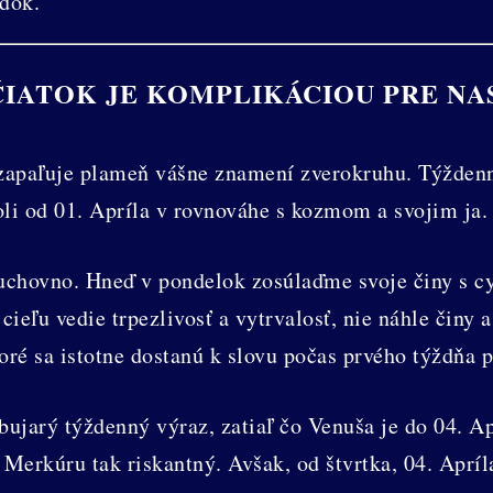
dok.
IATOK JE KOMPLIKÁCIOU PRE NA
zapaľuje plameň vášne znamení zverokruhu. Týždenný
oli od 01. Apríla v rovnováhe s kozmom a svojim ja.
duchovno. Hneď v pondelok zosúlaďme svoje činy s 
cieľu vedie trpezlivosť a vytrvalosť, nie náhle činy
toré sa istotne dostanú k slovu počas prvého týždňa
bujarý týždenný výraz, zatiaľ čo Venuša je do 04. 
 Merkúru tak riskantný. Avšak, od štvrtka, 04. Apríl