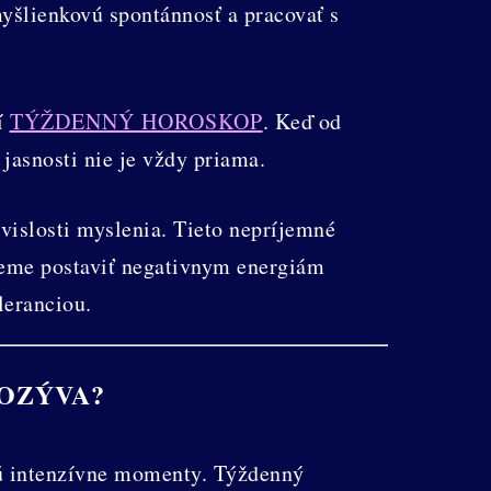
yšlienkovú spontánnosť a pracovať s
í
TÝŽDENNÝ HOROSKOP
. Keď od
jasnosti nie je vždy priama.
vislosti myslenia. Tieto nepríjemné
žeme postaviť negativnym energiám
leranciou.
OZÝVA?
ú intenzívne momenty. Týždenný