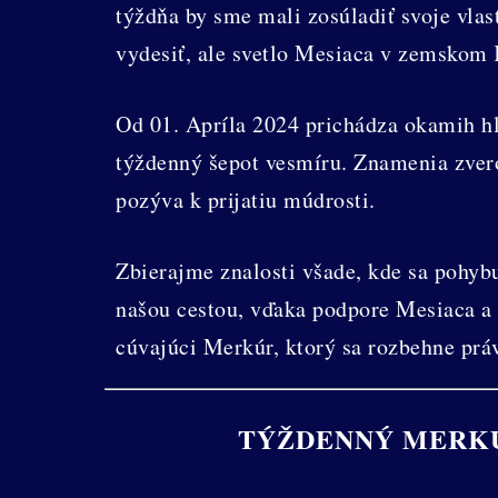
týždňa by sme mali zosúladiť svoje vla
vydesiť, ale svetlo Mesiaca v zemskom K
Od 01. Apríla 2024 prichádza okamih hl
týždenný šepot vesmíru. Znamenia zver
pozýva k prijatiu múdrosti.
Zbierajme znalosti všade, kde sa pohyb
našou cestou, vďaka podpore Mesiaca a 
cúvajúci Merkúr, ktorý sa rozbehne prá
TÝŽDENNÝ MERKÚ