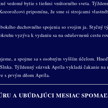
stné vedomé bytie s tieňmi vnútorného sveta. Týžde
ozorožcovi pripomína, že sme si strojcami vlastnéh
bokého duchovného spojenia so svojim ja. Styčný t
okruhu vyzýva k vydaniu sa na oduševnenú cestu ro
ujeme, a spojme sa s osobným vyšším účelom. Hneď p
Slnka. Týždenný súzvuk Apríla vykladá čakanie na n
ve s prvým dňom Apríla.
RU A UBÚDAJÚCI MESIAC SPOMAĽ