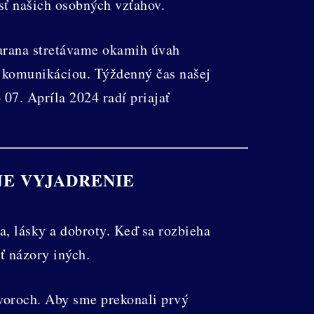
ť našich osobných vzťahov.
arana stretávame okamih úvah
 komunikáciou. Týždenný čas našej
07. Apríla 2024 radí priajať
E VYJADRENIE
a, lásky a dobroty. Keď sa rozbieha
 názory iných.
voroch. Aby sme prekonali prvý