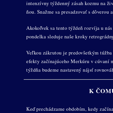
intenzívny týždenný zásah kozmu na živ
ňou. Snažme sa presadzovať s dôverou a
Akokoľvek sa tento týždeň rozvíja u ná
pondelka sleduje naše kroky retrográdn
Veľkou zákrutou je predovšetkým túžba 
efekty začínajúceho Merkúru v cúvaní 
týždňa budeme nastavený nájsť rovnováh
K ČOM
Keď prechádzame obdobím, kedy začína