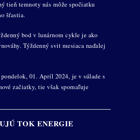
nný tieň temnoty nás môže spočiatku
o šťastia.
ýždenný bod v lunárnom cykle je ako
vnováhy. Týždenný svit mesiaca naďalej
ondelok, 01. Apríl 2024, je v súlade s
ové začiatky, tie však spomaľuje
UJÚ TOK ENERGIE