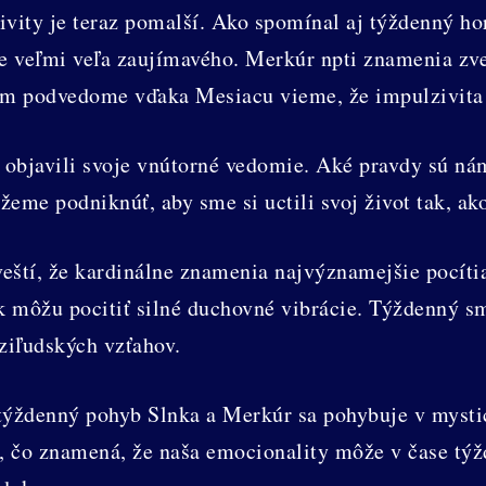
tivity je teraz pomalší. Ako spomínal aj týždenný h
ne veľmi veľa zaujímavého. Merkúr npti znamenia zve
om podvedome vďaka Mesiacu vieme, že impulzivita 
objavili svoje vnútorné vedomie. Aké pravdy sú ná
žeme podniknúť, aby sme si uctili svoj život tak, ak
tí, že kardinálne znamenia najvýznamejšie pocítia 
môžu pocitiť silné duchovné vibrácie. Týždenný sme
ziľudských vzťahov.
 týždenný pohyb Slnka a Merkúr sa pohybuje v mysti
, čo znamená, že naša emocionality môže v čase tý