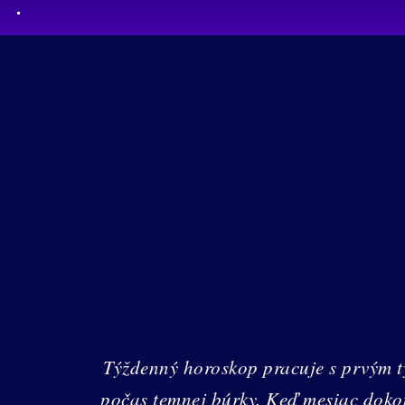
Týždenný horoskop pracuje s prvým t
počas temnej búrky. Keď mesiac dokonč