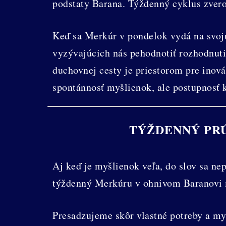
podstaty Barana. Týždenný cyklus zver
Keď sa Merkúr v pondelok vydá na svoj
vyzývajúcich nás pehodnotiť rozhodnut
duchovnej cesty je priestorom pre inová
spontánnosť myšlienok, ale postupnosť 
TÝŽDENNÝ PRÚ
Aj keď je myšlienok veľa, do slov sa ne
týždenný Merkúru v ohnivom Baranovi m
Presadzujeme skôr vlastné potreby a my