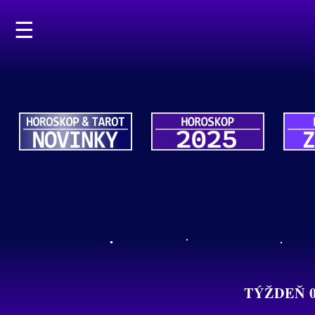
☰
TÝŽDEŇ 0