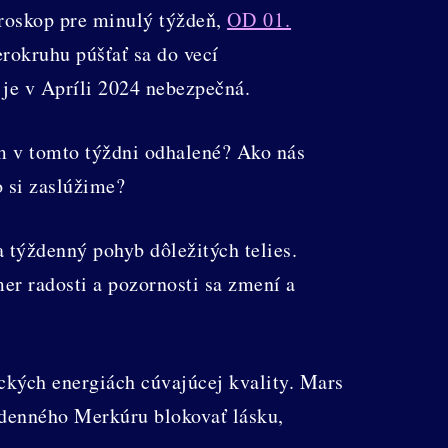
oroskop pre minulý týždeň,
OD 01.
rokruhu púšťať sa do vecí
je v Apríli 2024 nebezpečná.
m v tomto týždni odhalené? Ako nás
o si zaslúžime?
týždenný pohyb dôležitých telies.
r radosti a pozornosti sa zmení a
ckých energiách cúvajúcej kvality. Mars
ždenného Merkúru blokovať lásku,