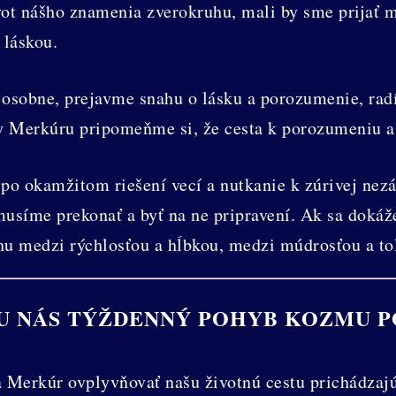
ot nášho znamenia zverokruhu, mali by sme prijať m
 láskou.
s osobne, prejavme snahu o lásku a porozumenie, rad
y Merkúru pripomeňme si, že cesta k porozumeniu a 
po okamžitom riešení vecí a nutkanie k zúrivej nezá
musíme prekonať a byť na ne pripravení. Ak sa doká
u medzi rýchlosťou a hĺbkou, medzi múdrosťou a to
U NÁS TÝŽDENNÝ POHYB KOZMU P
 Merkúr ovplyvňovať našu životnú cestu prichádzaj