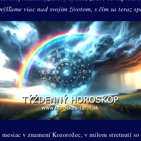
ýšľame viac nad svojim životom, s čím sa teraz sp
ý mesiac v znamení Kozorožec, v milom stretnutí so