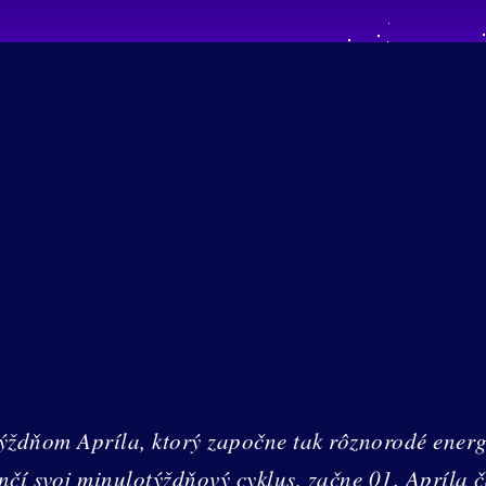
ýždňom Apríla, ktorý započne tak rôznorodé energi
í svoj minulotýždňový cyklus, začne 01. Apríla ča