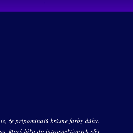
e, že pripomínajú krásne farby dúhy,
s, ktorý láka do introspektívnych sfér