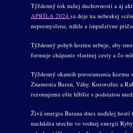
Týždenný tok našej duchovnosti a aj ak
APRÍLA 2024
sa deje na nebeskej scé
nepremyslene, náhle a impulzívne prič
Týždenný pohyb kozmu urbuje, aby sme 
formuje chápanie vlastnej cesty a čo mô
Týždenný okamih porozumenia kozmu veš
Znamenia Baran, Váhy, Kozorožec a Rak 
rezonujeme ešte hlbšie s podstatou med
Živá energia Barana dnes naďalej hostí
nachádza utechu vo vodnej energii Ryby