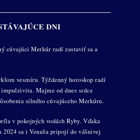
STÁVAJÚCE DNI
 cúvajúci Merkúr radí zastaviť sa a
cyklom vesmíru. Týždenný horoskop radí
 a impulzivita. Majme od dnes srdce
 pôsobenia silného cúvajúceho Merkúru.
Apríla v pokojných vodách Ryby. Vďaka
a 2024 sa i Venuša pripojí do vášnivej