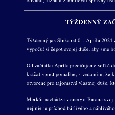
odvahu, túžbu a zahmlievať správny úsu
TÝŽDENNÝ ZAČ
Týždenný jas Slnka od 01. Apríla 2024 
vypočuť si šepot svojej duše, aby sme b
Od začiatku Apríla preciťujeme veľké 
kráčať vpred pomalšie, s vedomím, že k 
otvorené pre tajomstvá vlastnej duše, k
Merkúr nachádza v energii Barana svoj 
nej nie je príchod búrlivého a náhlivého