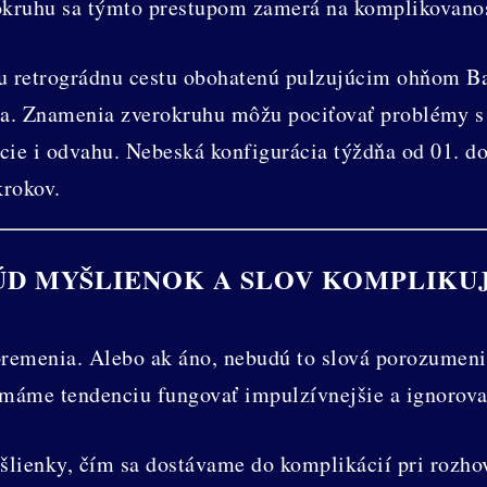
okruhu sa týmto prestupom zamerá na komplikovanos
u retrográdnu cestu obohatenú pulzujúcim ohňom B
ia. Znamenia zverokruhu môžu pociťovať problémy s
cie i odvahu. Nebeská konfigurácia týždňa od 01. do 
krokov.
D MYŠLIENOK A SLOV KOMPLIKUJ
premenia. Alebo ak áno, nebudú to slová porozumeni
áme tendenciu fungovať impulzívnejšie a ignorovať
šlienky, čím sa dostávame do komplikácií pri rozho