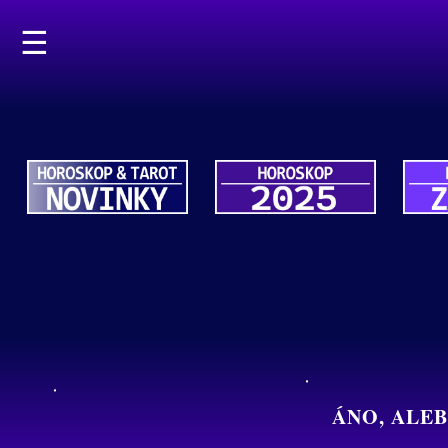
☰
ÁNO, ALE