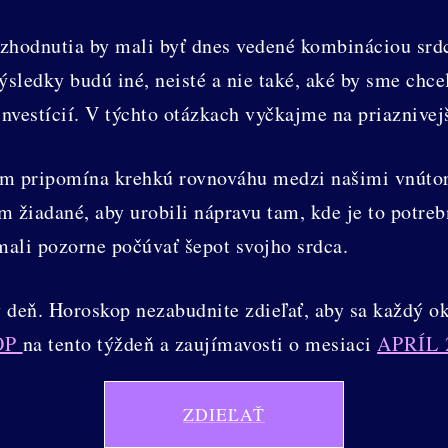
ozhodnutia by mali byť dnes vedené kombináciou srd
ýsledky budú iné, neisté a nie také, aké by sme chc
investícií. V týchto otázkach vyčkajme na priaznivej
nám pripomína krehkú rovnováhu medzi našimi vnúto
 žiadané, aby urobili nápravu tam, kde je to potreb
mali pozorne počúvať šepot svojho srdca.
deň. Horoskop nezabudnite zdieľať, aby sa každý o
OP
na tento týždeň a zaujímavosti o mesiaci
APRÍL 
ZDIEĽAŤ