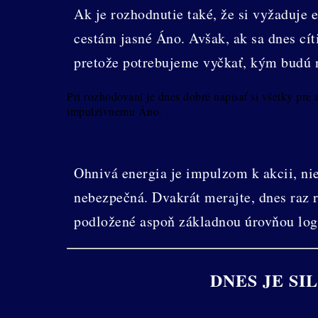
Ak je rozhodnutie také, že si vyžaduje
cestám jasné Áno. Avšak, ak sa dnes cít
pretože potrebujeme vyčkať, kým budú n
Pri rozhodovaní je dnes dobré napísať si všetky pre
impulzívnemu Áno.
Ohnivá energia je impulzom k akcii, ni
nebezpečná. Dvakrát merajte, dnes raz r
podložené aspoň základnou úrovňou log
DNES JE S