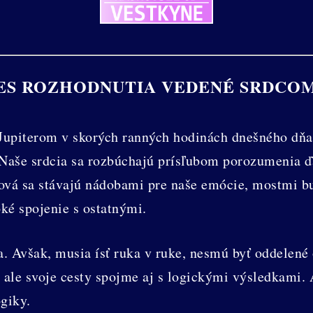
ES ROZHODNUTIA VEDENÉ SRDCO
upiterom v skorých ranných hodinách dnešného dňa 
Naše srdcia sa rozbúchajú prísľubom porozumenia ď
lová sa stávajú nádobami pre naše emócie, mostmi bu
ké spojenie s ostatnými.
. Avšak, musia ísť ruka v ruke, nesmú byť oddelené
 ale svoje cesty spojme aj s logickými výsledkami. 
giky.