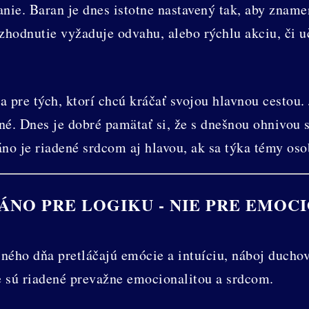
ie. Baran je dnes istotne nastavený tak, aby znamen
ozhodnutie vyžaduje odvahu, alebo rýchlu akciu, či 
 pre tých, ktorí chcú kráčať svojou hlavnou cestou. 
é. Dnes je dobré pamätať si, že s dnešnou ohnivou 
áno je riadené srdcom aj hlavou, ak sa týka témy os
 ÁNO PRE LOGIKU - NIE PRE EMOC
ného dňa pretláčajú emócie a intuíciu, náboj ducho
e sú riadené prevažne emocionalitou a srdcom.