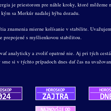
rgia je priestorom pre náhle kroky, ktoré môžeme ne
e, kým sa Merkúr naďalej hýba dozadu.
tia znamenia mierne kolísanie v stabilite. Uvažujem
ne prepojené s myšlienkovou stabilitou.
ať analyticky a zvoliť opatrné nie. Aj pri tých cestá
y sme si v týchto prípadoch dnes dať čas na uvažova