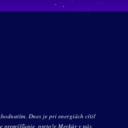
hodnutím. Dnes je pri energiách cítiť
 premýšľanie, pretože Merkúr v nás