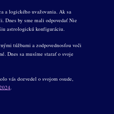
ca a logického uvažovania. Ak sa
eli. Dnes by sme mali odpovedať Nie
šiu astrologickú konfiguráciu.
rnými túžbami a zodpovednosťou voči
né. Dnes sa musíme starať o svoje
kolo vás dozvedel o svojom osude,
2024
.