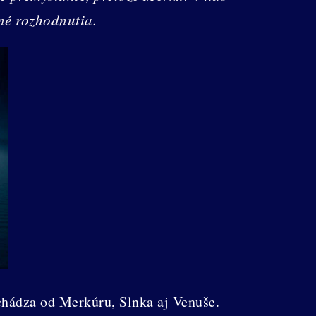
né rozhodnutia.
chádza od Merkúru, Slnka aj Venuše.