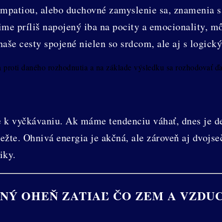
 empatiou, alebo duchovné zamyslenie sa, znamenia 
ime príliš napojený iba na pocity a emocionality, m
aše cesty spojené nielen so srdcom, ale aj s logick
 a proti daného rozhodnutia a na základe výsledku sa rozhodovať ď
e k vyčkávaniu. Ak máme tendenciu váhať, dnes je d
ežte. Ohnivá energia je akčná, ale zároveň aj dvojs
iky.
ILNÝ OHEŇ ZATIAĽ ČO ZEM A VZDU