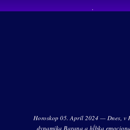
Horoskop 05. Apríl 2024 — Dnes, v Pi
dynamika Barana a hĺbka emocional