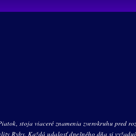
atok, stoja viaceré znamenia zverokruhu pred roz
ity Ryby. Každá udalosť dnešného dňa si vyžaduje