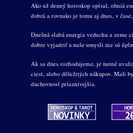
Ako už denný horoskop opísal, ohniá ene
dobrá a rovnako je tomu aj dnes, v čas
Dnešná slabá energia vzduchu a zeme cí
dobre vyjadriť a naše umysli nie sú úpl
Ak sa dnes rozhodujeme, je nutné uvažov
ciest, alebo dôležitých nákupov. Mali b
duchovnosť priaznivejšia.