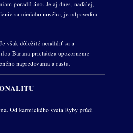
iam poradil áno. Je aj dnes, naďalej,
učenie sa niečoho nového, je odpoveďou
Je však dôležité nenáhliť sa a
silou Barana prichádza upozornenie
obného napredovania a rastu.
IONALITU
vna. Od karmického sveta Ryby prúdi