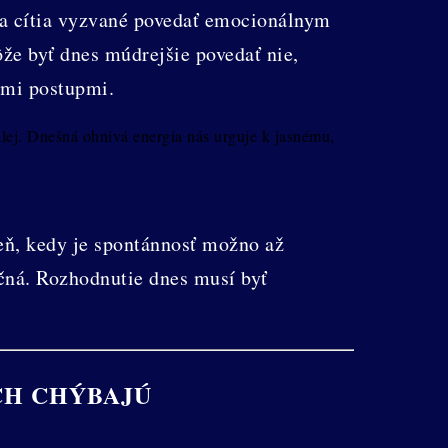
sa cítia vyzvané povedať emocionálnym
ôže byť dnes múdrejšie povedať nie,
ými postupmi.
alej. Dnešná ohnivá energia nás urguje k jasnému,
eň, kedy je spontánnosť možno až
ečná. Rozhodnutie dnes musí byť
CH CHÝBAJÚ