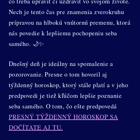
čo treba upraviť či uzdraviť vo svojom živote.
Nech je tento čas pre znamenia zverokruhu
prípravou na hlbokú vnútornú premenu, ktorá
nás povedie k lepšiemu pochopeniu seba
samého. 🌙✨
Dnešný deň je ideálny na spomalenie a
pozorovanie. Presne o tom hovoril aj
týždenný horoskop, ktorý stále platí a v jeho
predpovedi je tiež kľúčom lepšie poznanie
seba samého. O tom, čo ešte predpovedá
PRESNÝ TÝŽDENNÝ HOROSKOP SA
DOČÍTATE AJ TU.