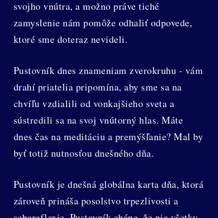
svojho vnútra, a možno práve tiché
zamyslenie nám pomôže odhaliť odpovede,
ktoré sme doteraz nevideli.
Pustovník dnes znameniam zverokruhu - vám
drahí priatelia pripomína, aby sme sa na
chvíľu vzdialili od vonkajšieho sveta a
sústredili sa na svoj vnútorný hlas. Máte
dnes čas na meditáciu a premýšľanie? Mal by
byť totiž nutnosťou dnešného dňa.
Pustovník je dnešná globálna karta dňa, ktorá
zároveň prináša posolstvo trpezlivosti a
sebareflexie. Pustovník chápe, že nie všetky