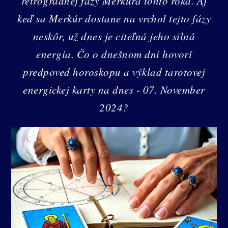
retrográdnej fázy Merkúra tohto roka. Aj
keď sa Merkúr dostane na vrchol tejto fázy
neskôr, už dnes je citeľná jeho silná
energia. Čo o dnešnom dni hovorí
predpoved horoskopu a výklad tarotovej
energickej karty na dnes - 07. November
2024?