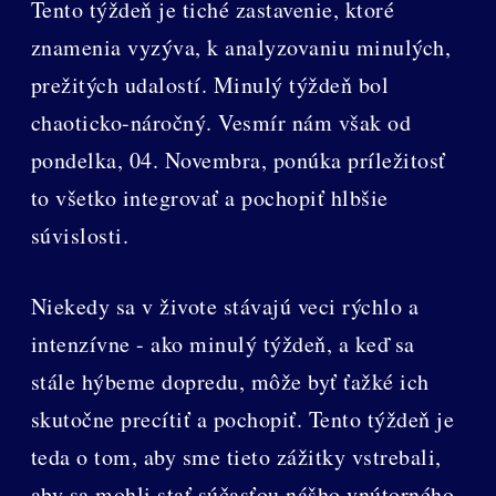
Tento týždeň je tiché zastavenie, ktoré
znamenia vyzýva, k analyzovaniu minulých,
prežitých udalostí. Minulý týždeň bol
chaoticko-náročný. Vesmír nám však od
pondelka, 04. Novembra, ponúka príležitosť
to všetko integrovať a pochopiť hlbšie
súvislosti.
Niekedy sa v živote stávajú veci rýchlo a
intenzívne - ako minulý týždeň, a keď sa
stále hýbeme dopredu, môže byť ťažké ich
skutočne precítiť a pochopiť. Tento týždeň je
teda o tom, aby sme tieto zážitky vstrebali,
aby sa mohli stať súčasťou nášho vnútorného