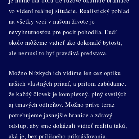
je nutné dať dolu tie ružové okuliare brániace
vo videní reálnej situácie. Realistický pohľad
na všetky veci v našom živote je
nevyhnutnosťou pre pocit pohodlia. Ľudí
okolo môžeme vidieť ako dokonalé bytosti,
ale nemusí to byť pravdivá predstava.
Možno blízkych ich vidíme len cez optiku
našich vlastných prianí, a pritom zabúdame,
že každý človek je komplexný, plný svetlých
aj tmavých odtieňov. Možno práve teraz
potrebujeme jasnejšie hranice a zdravý
odstup, aby sme dokázali vidieť realitu takú,
aká je, bez prílišného prikrášľovania.