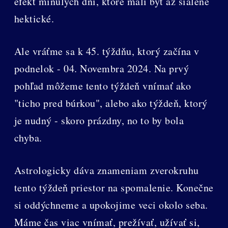
efekt minulých dní, ktoré mali byť až šialene
hektické.
Ale vráťme sa k 45. týždňu, ktorý začína v
podnelok - 04. Novembra 2024. Na prvý
pohľad môžeme tento týždeň vnímať ako
"ticho pred búrkou", alebo ako týždeň, ktorý
je nudný - skoro prázdny, no to by bola
chyba.
Astrologicky dáva znameniam zverokruhu
tento týždeň priestor na spomalenie. Konečne
si oddýchneme a upokojime veci okolo seba.
Máme čas viac vnímať, prežívať, užívať si,