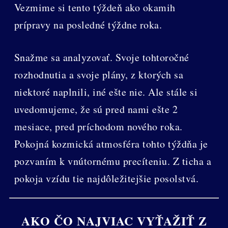
Vezmime si tento týždeň ako okamih
prípravy na posledné týždne roka.
Snažme sa analyzovať. Svoje tohtoročné
rozhodnutia a svoje plány, z ktorých sa
niektoré naplnili, iné ešte nie. Ale stále si
uvedomujeme, že sú pred nami ešte 2
mesiace, pred príchodom nového roka.
Pokojná kozmická atmosféra tohto týždňa je
pozvaním k vnútornému precíteniu. Z ticha a
pokoja vzídu tie najdôležitejšie posolstvá.
AKO ČO NAJVIAC VYŤAŽIŤ Z