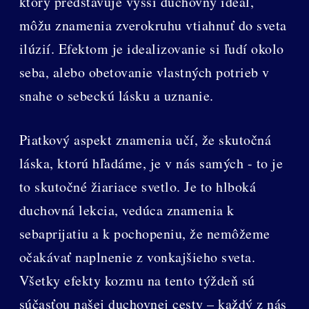
ktorý predstavuje vyšší duchovný ideál,
môžu znamenia zverokruhu vtiahnuť do sveta
ilúzií. Efektom je idealizovanie si ľudí okolo
seba, alebo obetovanie vlastných potrieb v
snahe o sebeckú lásku a uznanie.
Piatkový aspekt znamenia učí, že skutočná
láska, ktorú hľadáme, je v nás samých - to je
to skutočné žiariace svetlo. Je to hlboká
duchovná lekcia, vedúca znamenia k
sebaprijatiu a k pochopeniu, že nemôžeme
očakávať naplnenie z vonkajšieho sveta.
Všetky efekty kozmu na tento týždeň sú
súčasťou našej duchovnej cesty – každý z nás