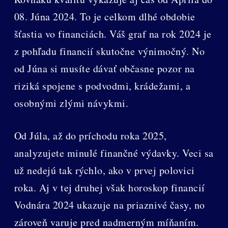
08. Júna 2024. To je celkom dlhé obdobie
šťastia vo financiách. Váš graf na rok 2024 je
z pohľadu financií skutočne výnimočný. No
od Júna si musíte dávať občasne pozor na
riziká spojene s podvodmi, krádežami, a
osobnými zlými návykmi.
Od Júla, až do príchodu roka 2025,
analyzujete minulé finančné výdavky. Veci sa
už nedejú tak rýchlo, ako v prvej polovici
roka. Aj v tej druhej však horoskop financií
Vodnára 2024 ukazuje na priaznivé časy, no
zároveň varuje pred nadmerným míňaním.