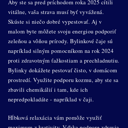
Aby ste sa pred príchodom roka 2025 cítili
vitálne, vaša strava musí byť vyvážená.
Skúste si niečo dobré vypestovať. Aj v
malom byte môžete svoju energiou podporiť
zeleňou a vôňou prírody. Bylinkové čaje sú
napríklad silným pomocníkom na rok 2024
proti zdravotným ťažkostiam a prechladnutiu.
Bylinky dokážete pestovať čisto, v domácom
prostredí. Využite podporu kozmu, aby ste sa
zbavili chemikálií i tam, kde ich
nepredpokladáte - napríklad v čaji.
Hĺbková relaxácia vám pomôže využiť
maximum z krativity. Vďaka podpore zdravia