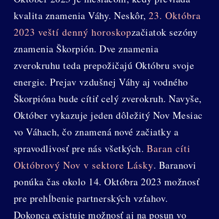
kvalita znamenia Váhy. Neskôr,
23. Októbra
2023 veští denný horoskop
začiatok sezóny
znamenia Škorpión. Dve znamenia
zverokruhu teda prepožičajú Októbru svoje
energie. Prejav vzdušnej Váhy aj vodného
Škorpióna bude cítiť celý zverokruh. Navyše,
Október vykazuje jeden dôležitý Nov Mesiac
vo Váhach, čo znamená nové začiatky a
spravodlivosť pre nás všetkých.
Baran cíti
Októbrový Nov v sektore Lásky
. Baranovi
ponúka čas okolo 14. Októbra 2023 možnosť
pre prehĺbenie partnerských vzťahov.
Dokonca existuje možnosť aj na posun vo