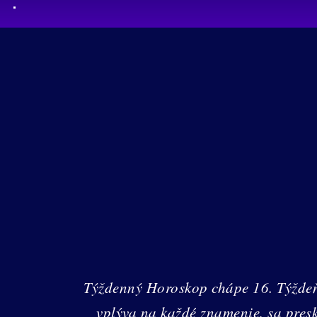
Týždenný Horoskop chápe 16. Týžde
vplýva na každé znamenie, sa pres