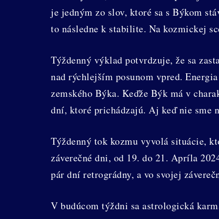
je jedným zo slov, ktoré sa s Býkom stáv
to následne k stabilite. Na kozmickej s
Týždenný výklad potvrdzuje, že sa zast
nad rýchlejším posunom vpred. Energia 
zemského Býka. Keďže Býk má v charakter
dní, ktoré prichádzajú. Aj keď nie sme 
Týždenný tok kozmu vyvolá situácie, kto
záverečné dni, od 19. do 21. Apríla 20
pár dní retrográdny, a vo svojej závere
V budúcom týždni sa astrologická karma