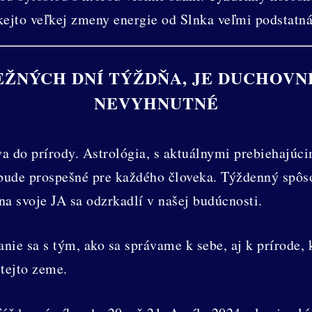
kejto veľkej zmeny energie od Slnka veľmi podstatná
BEŽNÝCH DNÍ TÝŽDŇA, JE DUCHOVN
NEVYHNUTNÉ
 do prírody. Astrológia, s aktuálnymi prebiehajúci
 bude prospešné pre každého človeka. Týždenný spôs
 na svoje JA sa odzrkadlí v našej budúcnosti.
anie sa s tým, ako sa správame k sebe, aj k prírode
tejto zeme.