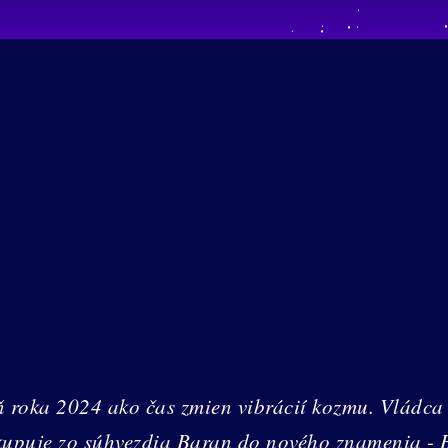
ň roka 2024 ako čas zmien vibrácií kozmu. Vlád
kupuje zo súhvezdia Baran do nového znamenia - 