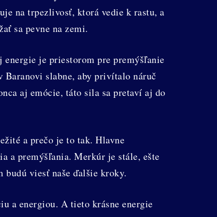
e na trpezlivosť, ktorá vedie k rastu, a
žať sa pevne na zemi.
j energie je priestorom pre premýšľanie
 Baranovi slabne, aby privítalo náruč
a aj emócie, táto sila sa pretaví aj do
žité a prečo je to tak. Hlavne
a a premýšľania. Merkúr je stále, ešte
m budú viesť naše ďalšie kroky.
u a energiou. A tieto krásne energie