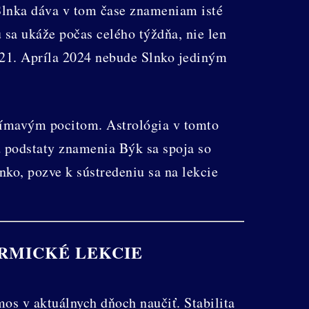
Slnka dáva v tom čase znameniam isté
u sa ukáže počas celého týždňa, nie len
 21. Apríla 2024 nebude Slnko jediným
jímavým pocitom. Astrológia v tomto
od podstaty znamenia Býk sa spoja so
nko, pozve k sústredeniu sa na lekcie
RMICKÉ LEKCIE
mos v aktuálnych dňoch naučiť. Stabilita