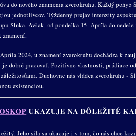
esúva do nového znamenia zverokruhu. Každý pohyb 
rgiou jednotlivcov. Týždenný prejav intenzity aspekt
pu Slnka. Avšak, od pondelka 15. Apríla do nedele
t znamení.
. Apríla 2024, u znamení zverokruhu dochádza k zau
 je dobré pracovať. Pozitívne vlastnosti, prúdiace 
i záležitosťami. Duchovne nás vládca zverokruhu - Sl
bnou existenciou.
ROSKOP
UKAZUJE NA DÔLEŽITÉ KA
ležitý. Jeho sila sa ukazuje i v tom, čo nás chce koz