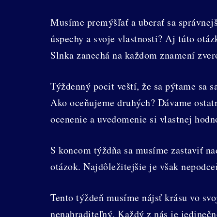
Musíme premýšľať a uberať sa správnejš
úspechy a svoje vlastnosti? Aj túto ot
Slnka zanechá na každom znamení zvero
Týždenný pocit veští, že sa pýtame sa s
Ako oceňujeme druhých? Dávame ostatný
ocenenie a uvedomenie si vlastnej hodn
S koncom týždňa sa musíme zastaviť nad
otázok. Najdôležitejšie je však nepodce
Tento týždeň musíme nájsť krásu vo svo
nenahraditeľný. Každý z nás je jedineč