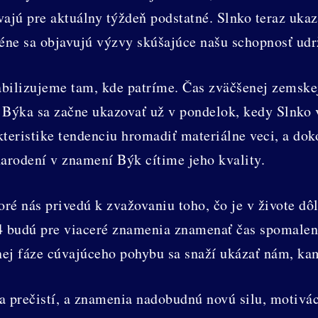
ajú pre aktuálny týždeň podstatné. Slnko teraz ukazuj
céne sa objavujú výzvy skúšajúce našu schopnosť udr
abilizujeme tam, kde patríme. Čas zväčšenej zemske
Býka sa začne ukazovať už v pondelok, kedy Slnko v
istike tendenciu hromadiť materiálne veci, a dokonc
narodení v znamení Býk cítime jeho kvality.
ré nás privedú k zvažovaniu toho, čo je v živote dôle
24 budú pre viaceré znamenia znamenať čas spomaleni
čnej fáze cúvajúceho pohybu sa snaží ukázať nám, ka
 prečistí, a znamenia nadobudnú novú silu, motiváci