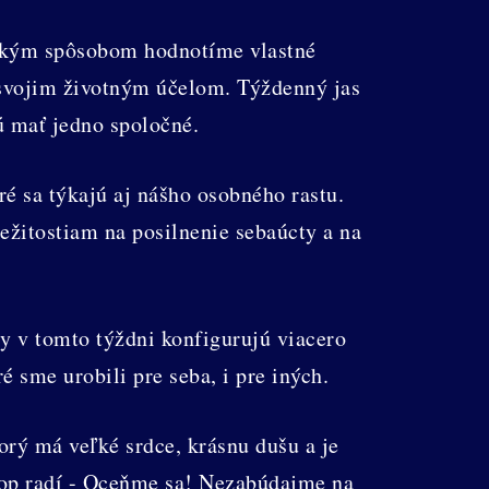
. Akým spôsobom hodnotíme vlastné
d svojim životným účelom. Týždenný jas
 mať jedno spoločné.
é sa týkajú aj nášho osobného rastu.
žitostiam na posilnenie sebaúcty a na
y v tomto týždni konfigurujú viacero
 sme urobili pre seba, i pre iných.
orý má veľké srdce, krásnu dušu a je
skop radí - Oceňme sa! Nezabúdajme na