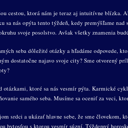
ou cestou, ktorá nám je teraz aj intuitívne blízka
ázku sa nás opýta tento týždeň, kedy premýšľame na
kruhu svoje posolstvo. Avšak všetky znamenia budú
amých seba dôležité otázky a hľadáme odpovede, ktor
m dostatočne najavo svoje city? Sme otvorený príle
oty?
 otázkami, ktoré sa nás vesmír pýta. Karmické cykl
ňovanie samého seba. Musíme sa oceniť za veci, ktoré
jom srdci a ukázať hlavne sebe, že sme človekom, kt
nou bytosťou s ktorou vesmír súzní. Týždenný horo