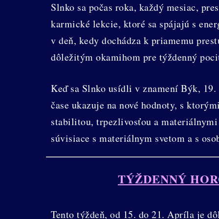
Slnko sa počas roka, každý mesiac, pr
karmické lekcie, ktoré sa spájajú s ene
v deň, kedy dochádza k priamemu prestu
dôležitým okamihom pre týždenný poci
Keď sa Slnko usídli v znamení Býk, 19
čase ukazuje na nové hodnoty, s ktorými
stabilitou, trpezlivosťou a materiálnym
súvisiace s materiálnym svetom a s oso
TÝŽDENNÝ HO
Tento týždeň, od 15. do 21. Apríla je dô