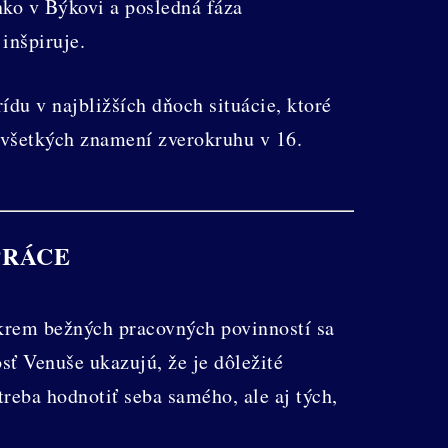
ko v Býkovi a posledná fáza
inšpiruje.
ídu v najbližších dňoch situácie, ktoré
 všetkých znamení zverokruhu v 16.
PRÁCE
Okrem bežných pracovných povinností sa
sť Venuše ukazujú, že je dôležité
eba hodnotiť seba samého, ale aj tých,