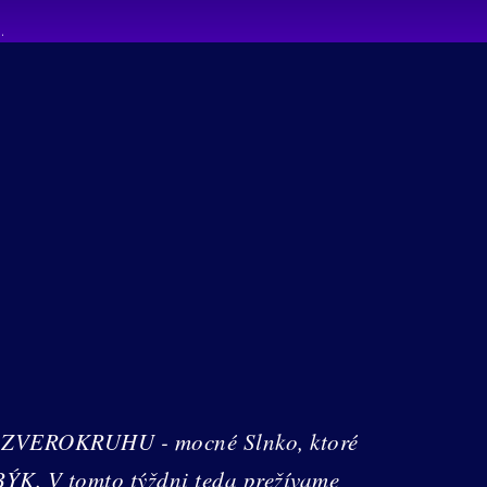
ca ZVEROKRUHU - mocné Slnko, ktoré
BÝK. V tomto týždni teda prežívame