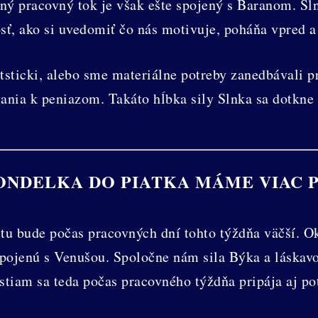
ý pracovný tok je však ešte spojený s Baranom. Sln
, ako si uvedomiť čo nás motivuje, poháňa vpred a 
tsticki, alebo sme materiálne potreby zanedbávali pr
ania k peniazom. Takáto hĺbka sily Slnka sa dotkne
ONDELKA DO PIATKA MÁME VIAC 
tu bude počas pracovných dní tohto týždňa väčší. 
pojenú s Venušou. Spoločne nám sila Býka a láskavo
iam sa teda počas pracovného týždňa pripája aj potr