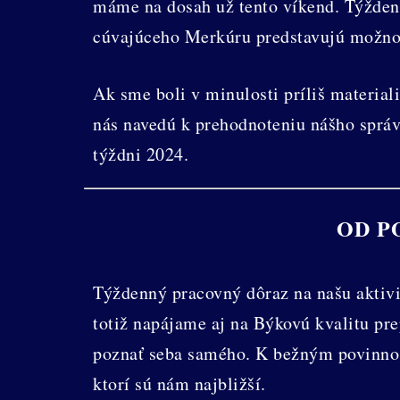
máme na dosah už tento víkend. Týždenn
cúvajúceho Merkúru predstavujú možnosť
Ak sme boli v minulosti príliš materiali
nás navedú k prehodnoteniu nášho správ
týždni 2024.
OD P
Týždenný pracovný dôraz na našu aktivi
totiž napájame aj na Býkovú kvalitu pre
poznať seba samého. K bežným povinnost
ktorí sú nám najbližší.