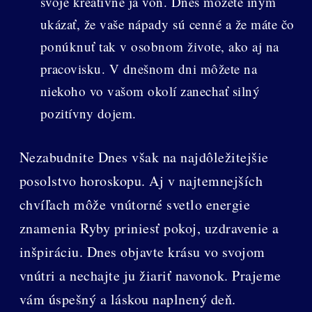
svoje kreatívne ja von. Dnes môžete iným
ukázať, že vaše nápady sú cenné a že máte čo
ponúknuť tak v osobnom živote, ako aj na
pracovisku. V dnešnom dni môžete na
niekoho vo vašom okolí zanechať silný
pozitívny dojem.
Nezabudnite Dnes však na najdôležitejšie
posolstvo horoskopu. Aj v najtemnejších
chvíľach môže vnútorné svetlo energie
znamenia Ryby priniesť pokoj, uzdravenie a
inšpiráciu. Dnes objavte krásu vo svojom
vnútri a nechajte ju žiariť navonok. Prajeme
vám úspešný a láskou naplnený deň.