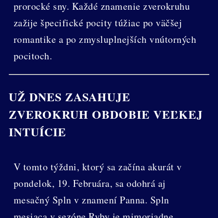
prorocké sny. Každé znamenie zverokruhu
zažije špecifické pocity túžiac po väčšej
romantike a po zmysluplnejších vnútorných
pocitoch.
UŽ DNES ZASAHUJE
ZVEROKRUH OBDOBIE VEĽKEJ
INTUÍCIE
V tomto týždni, ktorý sa začína akurát v
pondelok, 19. Februára, sa odohrá aj
mesačný Spln v znamení Panna. Spln
mesiaca v sezóne Ryby je mimoriadne