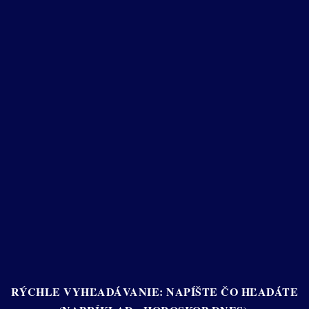
RÝCHLE VYHĽADÁVANIE: NAPÍŠTE ČO HĽADÁTE