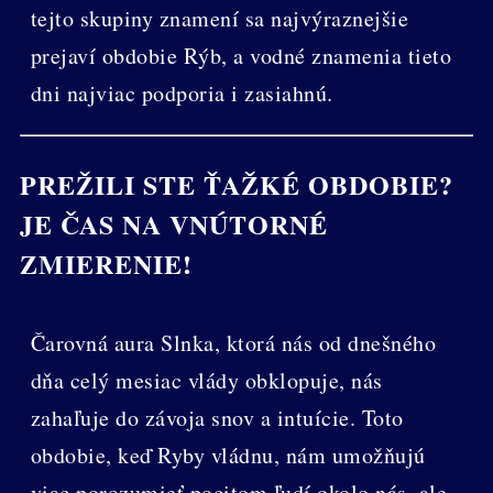
tejto skupiny znamení sa najvýraznejšie
prejaví obdobie Rýb, a vodné znamenia tieto
dni najviac podporia i zasiahnú.
PREŽILI STE ŤAŽKÉ OBDOBIE?
JE ČAS NA VNÚTORNÉ
ZMIERENIE!
Čarovná aura Slnka, ktorá nás od dnešného
dňa celý mesiac vlády obklopuje, nás
zahaľuje do závoja snov a intuície. Toto
obdobie, keď Ryby vládnu, nám umožňujú
viac porozumieť pocitom ľudí okolo nás, ale