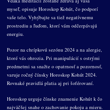
Vďaka meditácií zostane zdravá aj vaša
myseľ, opisuje Horoskop Kohút, čo podporí
vaše telo. Vyhýbajte sa tiež negatívnemu
prostrediu a ľuďom, ktorí vám odčerpávajú
energiu.
Pozor na chrípkovú sezónu 2024 a na alergie,
ktoré vás ohrozia. Pri manipulácií s ostrými
predmetmi sa snažte o opatrnosť a pozornosť,
varuje ročný čínsky Horoskop Kohút 2024.
Rovnaké pravidlá platia aj pri šoférovaní.
Horoskop urguje čínske znamenie Kohút k čo
najväčšej snahe o zachovanie pokoju a mieru.