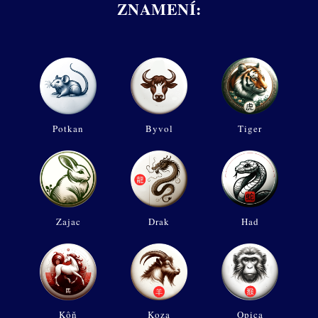
ZNAMENÍ:
Potkan
Byvol
Tiger
Zajac
Drak
Had
Kôň
Koza
Opica