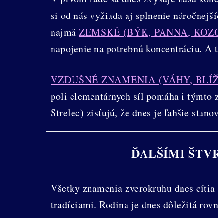
si od nás vyžiada aj splnenie náročnejš
najmä
ZEMSKÉ (BÝK, PANNA, KO
napojenie na potrebnú koncentráciu. A t
VZDUŠNÉ ZNAMENIA (VÁHY, BLÍ
poli elementárnych síl pomáha i týmto 
Strelec) zisťujú, že dnes je ľahšie stano
ĎALŠÍMI ŠTV
Všetky znamenia zverokruhu dnes cítia 
tradíciami. Rodina je dnes dôležitá ro