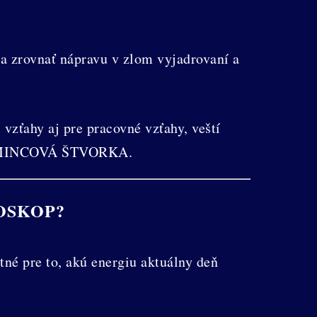
a zrovnať nápravu v zlom vyjadrovaní a
vzťahy aj pre pracovné vzťahy, veští
nes MINCOVÁ ŠTVORKA.
OSKOP?
né pre to, akú energiu aktuálny deň