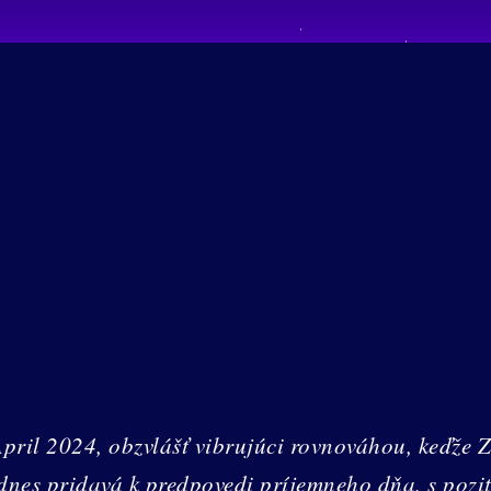
April 2024, obzvlášť vibrujúci rovnováhou, keďž
dnes pridavá k predpovedi príjemneho dňa, s pozi