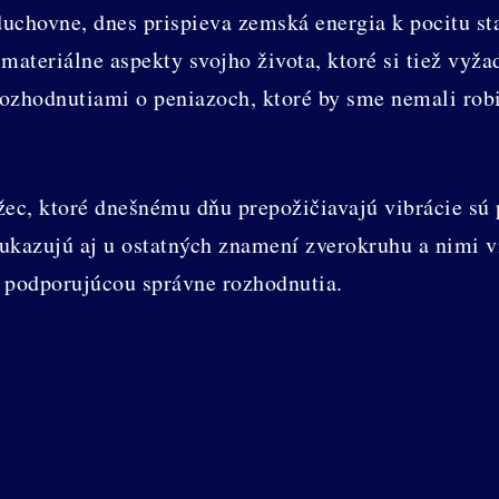
uchovne, dnes prispieva zemská energia k pocitu sta
ateriálne aspekty svojho života, ktoré si tiež vyža
rozhodnutiami o peniazoch, ktoré by sme nemali robi
, ktoré dnešnému dňu prepožičiavajú vibrácie sú p
 ukazujú aj u ostatných znamení zverokruhu a nimi v
u podporujúcou správne rozhodnutia.