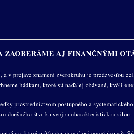
SA ZAOBERÁME AJ FINANČNÝMI OT
í, a v prejave znamení zverokruhu je predzvesťou c
vyhneme hádkam, ktoré sú naďalej obávané, kvôli en
dky prostredníctvom postupného a systematického ú
u dnešného štvrtka svojou charakteristickou silou.
entrácia, ktorá môže dosahovať príjemnú úroveň. Sús