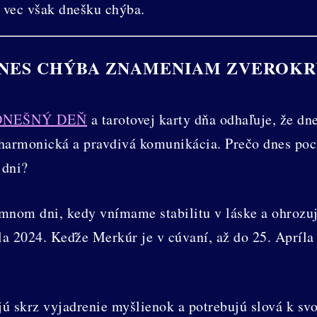
a vec však dnešku chýba.
NES CHÝBA ZNAMENIAM ZVEROK
DNEŠNÝ DEŇ
a tarotovej karty dňa odhaľuje, že d
 harmonická a pravdivá komunikácia. Prečo dnes po
 dni?
nom dni, kedy vnímame stabilitu v láske a ohrozuje
a 2024. Keďže Merkúr je v cúvaní, až do 25. Apríla c
jú skrz vyjadrenie myšlienok a potrebujú slová k svo