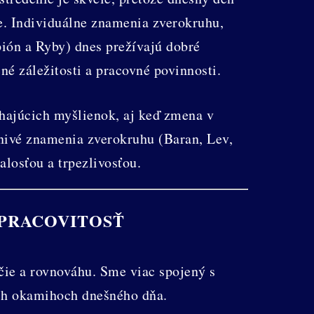
ce. Individuálne znamenia zverokruhu,
ión a Ryby) dnes prežívajú dobré
né záležitosti a pracovné povinnosti.
chajúcich myšlienok, aj keď zmena v
hnivé znamenia zverokruhu (Baran, Lev,
valosťou a trpezlivosťou.
 PRACOVITOSŤ
čie a rovnováhu. Sme viac spojený s
ých okamihoch dnešného dňa.