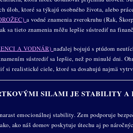
ích úloh, ktoré sa týkajú osobného života, alebo prá
ZOROŽEC)
a vodné znamenia zverokruhu (Rak, Škorp
ak sa tieto znamenia môžu lepšie sústrediť na finanč
ŽENCI A VODNÁR)
naďalej bojujú s ptúdom neutí
znamením sústrediť sa lepšie, než po minulé dni. O
viť si realistické ciele, ktoré sa dosahujú najmä vytr
RTKOVÝMI SILAMI JE STABILITY A
narast emocionálnej stability. Zem podporuje bezpe
vnako, ako náš domov poskytuje útechu aj po náročn