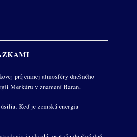
ÁZKAMI
elkovej príjemnej atmosféry dnešného
ergii Merkúru v znamení Baran.
silia. Keď je zemská energia
tredenie je skvelé, pretože dnešný deň