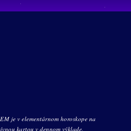
e ZEM je v elementárnom horoskope na
tívnou kartou v dennom výklade.