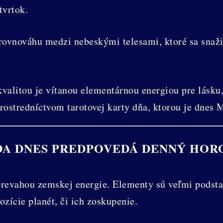
tvrtok.
ovnováhu medzi nebeskými telesami, ktoré sa snaži
alitou je vítanou elementárnou energiou pre lásku, 
prostredníctvom tarotovej karty dňa, ktorou je d
DA DNES PREDPOVEDÁ DENNÝ HOR
evahou zemskej energie. Elementy sú veľmi podstat
ozície planét, či ich zoskupenie.