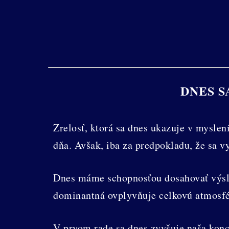
DNES 
Zrelosť, ktorá sa dnes ukazuje v myslen
dňa. Avšak, iba za predpokladu, že sa 
Dnes máme schopnosťou dosahovať výsle
dominantná ovplyvňuje celkovú atmosfér
V prvom rade sa dnes zvyšuje naša konc