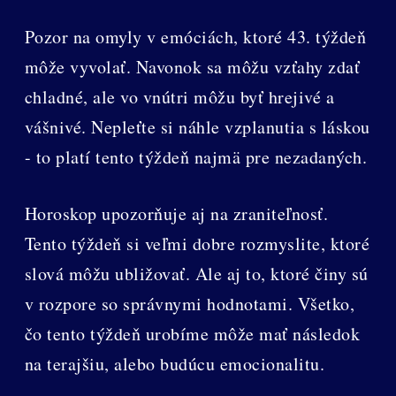
Pozor na omyly v emóciách, ktoré 43. týždeň
môže vyvolať. Navonok sa môžu vzťahy zdať
chladné, ale vo vnútri môžu byť hrejivé a
vášnivé. Nepleťte si náhle vzplanutia s láskou
- to platí tento týždeň najmä pre nezadaných.
Horoskop upozorňuje aj na zraniteľnosť.
Tento týždeň si veľmi dobre rozmyslite, ktoré
slová môžu ubližovať. Ale aj to, ktoré činy sú
v rozpore so správnymi hodnotami. Všetko,
čo tento týždeň urobíme môže mať následok
na terajšiu, alebo budúcu emocionalitu.