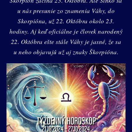
Škorpión začína 23. Októbra. Ale Slnko sa
u nás presunie zo znamenia Váhy, do
Skorpióna, už 22. Októbra okolo 23.
hodiny. Aj keď oficiálne je človek narodený
22. Októbra ešte stále Váhy je jasné, že sa
u neho objavujú už aj znaky Škorpióna.