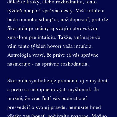
dôležité kroky, alebo rozhodnutia, tento
týždeň podporí správne cesty. Vaša intuícia
bude omnoho silnejšia, než doposiaľ, pretože
Škorpión je známy aj svojím obrovským
zmyslom pre intuíciu. Takže, vnímajte čo
vám tento týždeň hovorí vaša intuícia.
Astrológia vraví, že práve tá vás správne
nasmeruje - na správne rozhodnutia.
Škorpión symbolizuje premenu, aj v myslení
a preto sa nebojme nových myšlienok. Je
možné, že viac ľudí vás bude chcieť
presvedčiť o svojej pravde. nemusíte hneď
všetko zavrhovať, počúvajte pozorne. Možno