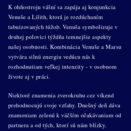
K ohňostroju vášní sa zapája aj konjunkcia
Venuše a Lilith, ktorá je rozdúchaním
tabuizovaných túžob. Venuša symbolizuje v
druhej polovici týždňa temnejšie aspekty
našej osobnosti. Kombinácia Venuše a Marsu
vytvára silnú energiu vedúcu nás k
rozhodnutiam veľkej intenzity - v osobnom
živote aj v práci.
Niektoré znamenia zverokruhu cez víkend
prehodnocujú svoje vzťahy. Dnešný deň dáva
znameniam zelenú k väčším očakávaniam od
partnera a od tých, ktorí sú nám blízky.