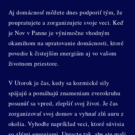
Aj domácnosť môžete dnes podporiť tým, že
poupratujete a zorganizujete svoje veci. Keď
je Nov v Panne je výnimočne vhodným
okamihom na upratovanie domácnosti, ktoré
povedie k čistejším energiám aj vo vašom
životnom priestore.
V Utorok je čas, kedy sa kozmické sily
spájajú a pomáhajú znameniam zverokruhu
posunúť sa vpred, zlepšiť svoj život. Je čas
zorganizovať svoj domov a vyhnať zlú auru z
okolia. Vyhoďte napríklad veci, ktoré súvisia
so zlými energiami. Upracte tak, aby ste mali