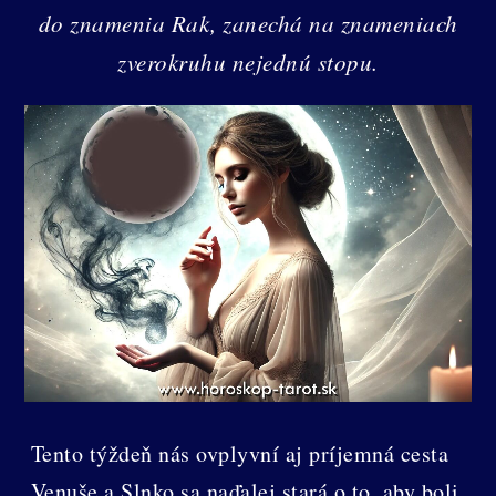
do znamenia Rak, zanechá na znameniach
zverokruhu nejednú stopu.
Tento týždeň nás ovplyvní aj príjemná cesta
Venuše a Slnko sa naďalej stará o to, aby boli