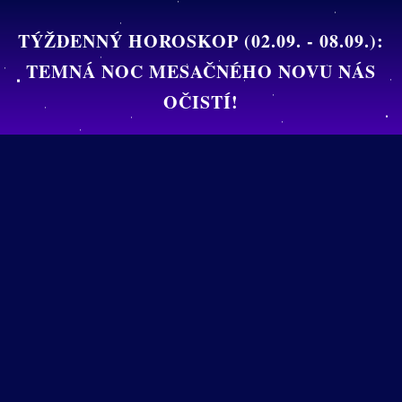
TÝŽDENNÝ HOROSKOP (02.09. - 08.09.):
TEMNÁ NOC MESAČNÉHO NOVU NÁS
Anjeli
Láska
OČISTÍ!