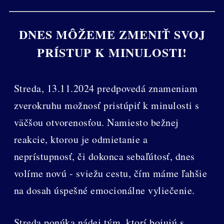
DNES MÔŽEME ZMENIŤ SVOJ
PRÍSTUP K MINULOSTI!
Streda, 13.11.2024 predpovedá znameniam
zverokruhu možnosť pristúpiť k minulosti s
väčšou otvorenosťou. Namiesto bežnej
reakcie, ktorou je odmietanie a
neprístupnosť, či dokonca sebaľútosť, dnes
volíme novú - sviežu cestu, čím máme ľahšie
na dosah úspešné emocionálne vyliečenie.
Streda ponúka nádej tým, ktorí bojujú s