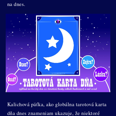
na dnes.
Kalichová päťka, ako globálna tarotová karta
dňa dnes znameniam ukazuje, že niektoré