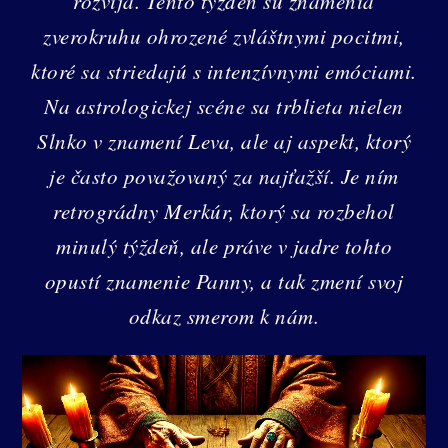
rozvíja. Tento týždeň sú znamenia
zverokruhu ohrozené zvláštnymi pocitmi,
ktoré sa striedajú s intenzívnymi emóciami.
Na astrologickej scéne sa trblieta nielen
Slnko v znamení Leva, ale aj aspekt, ktorý
je často považovaný za najťažší. Je ním
retrográdny Merkúr, ktorý sa rozbehol
minulý týždeň, ale práve v jadre tohto
opustí znamenie Panny, a tak zmení svoj
odkaz smerom k nám.