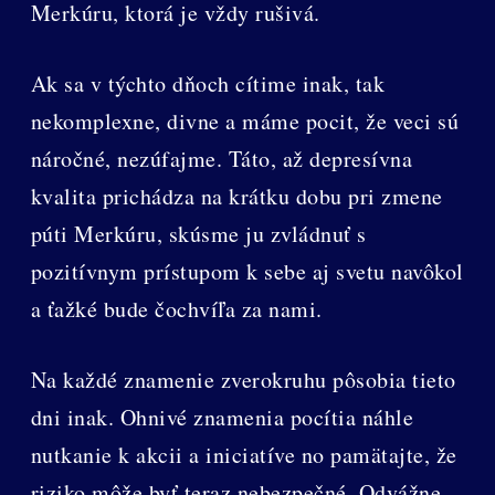
Merkúru, ktorá je vždy rušivá.
Ak sa v týchto dňoch cítime inak, tak
nekomplexne, divne a máme pocit, že veci sú
náročné, nezúfajme. Táto, až depresívna
kvalita prichádza na krátku dobu pri zmene
púti Merkúru, skúsme ju zvládnuť s
pozitívnym prístupom k sebe aj svetu navôkol
a ťažké bude čochvíľa za nami.
Na každé znamenie zverokruhu pôsobia tieto
dni inak. Ohnivé znamenia pocítia náhle
nutkanie k akcii a iniciatíve no pamätajte, že
riziko môže byť teraz nebezpečné. Odvážne