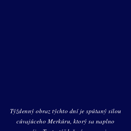
Týždenný obraz týchto dní je spútaný silou
cúvajúceho Merkúru, ktorý sa naplno