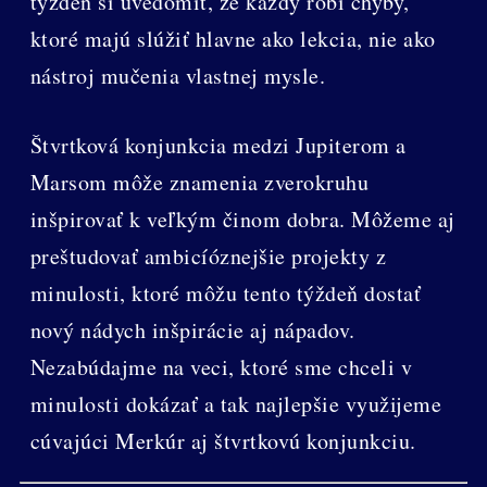
týždeň si uvedomiť, že každý robí chyby,
ktoré majú slúžiť hlavne ako lekcia, nie ako
nástroj mučenia vlastnej mysle.
Štvrtková konjunkcia medzi Jupiterom a
Marsom môže znamenia zverokruhu
inšpirovať k veľkým činom dobra. Môžeme aj
preštudovať ambicíóznejšie projekty z
minulosti, ktoré môžu tento týždeň dostať
nový nádych inšpirácie aj nápadov.
Nezabúdajme na veci, ktoré sme chceli v
minulosti dokázať a tak najlepšie využijeme
cúvajúci Merkúr aj štvrtkovú konjunkciu.