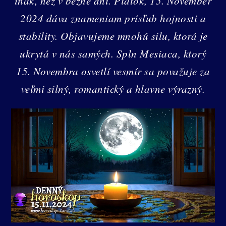
inak, než v bežné dni. Piatok, 15. November
2024 dáva znameniam prísľub hojnosti a
stability. Objavujeme mnohú silu, ktorá je
ukrytá v nás samých. Spln Mesiaca, ktorý
15. Novembra osvetlí vesmír sa považuje za
veľmi silný, romantický a hlavne výrazný.