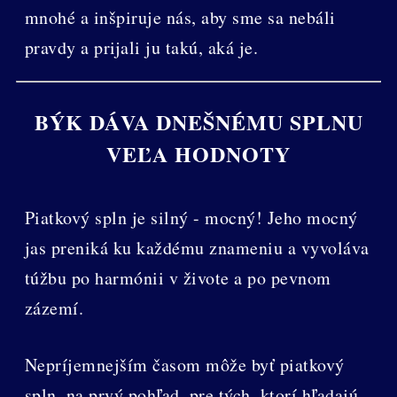
mnohé a inšpiruje nás, aby sme sa nebáli
pravdy a prijali ju takú, aká je.
BÝK DÁVA DNEŠNÉMU SPLNU
VEĽA HODNOTY
Piatkový spln je silný - mocný! Jeho mocný
jas preniká ku každému znameniu a vyvoláva
túžbu po harmónii v živote a po pevnom
zázemí.
Nepríjemnejším časom môže byť piatkový
spln, na prvý pohľad, pre tých, ktorí hľadajú