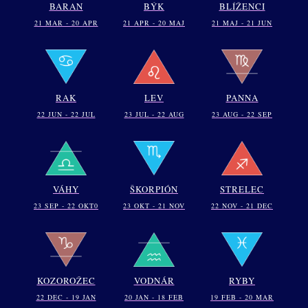
BARAN
BÝK
BLÍŽENCI
21 MAR - 20 APR
21 APR - 20 MAJ
21 MAJ - 21 JUN
RAK
LEV
PANNA
22 JUN - 22 JUL
23 JUL - 22 AUG
23 AUG - 22 SEP
VÁHY
ŠKORPIÓN
STRELEC
23 SEP - 22 OKT0
23 OKT - 21 NOV
22 NOV - 21 DEC
KOZOROŽEC
VODNÁR
RYBY
22 DEC - 19 JAN
20 JAN - 18 FEB
19 FEB - 20 MAR