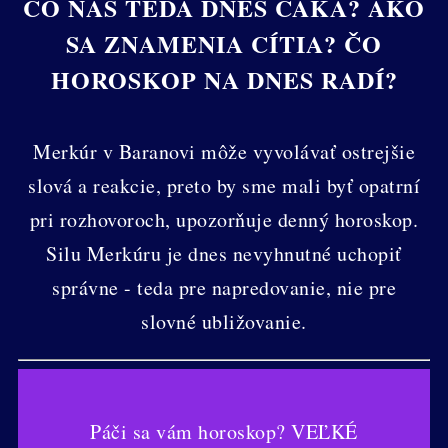
ČO NÁS TEDA DNES ČAKÁ? AKO
SA ZNAMENIA CÍTIA? ČO
HOROSKOP NA DNES RADÍ?
Merkúr v Baranovi môže vyvolávať ostrejšie
slová a reakcie, preto by sme mali byť opatrní
pri rozhovoroch, upozorňuje denný horoskop.
Silu Merkúru je dnes nevyhnutné uchopiť
správne - teda pre napredovanie, nie pre
slovné ubližovanie.
Páči sa vám horoskop? VEĽKÉ