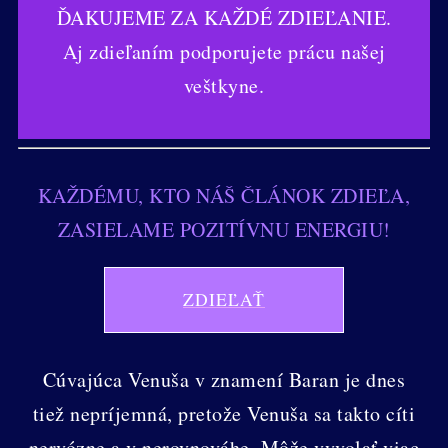
ĎAKUJEME ZA KAŽDÉ ZDIEĽANIE.
Aj zdieľaním podporujete prácu našej
veštkyne.
KAŽDÉMU, KTO NÁŠ ČLÁNOK ZDIEĽA,
ZASIELAME POZITÍVNU ENERGIU!
ZDIEĽAŤ
Cúvajúca Venuša v znamení Baran je dnes
tiež nepríjemná, pretože Venuša sa takto cíti
nervózne a v nerovnováhe. Môže vyvolať viac