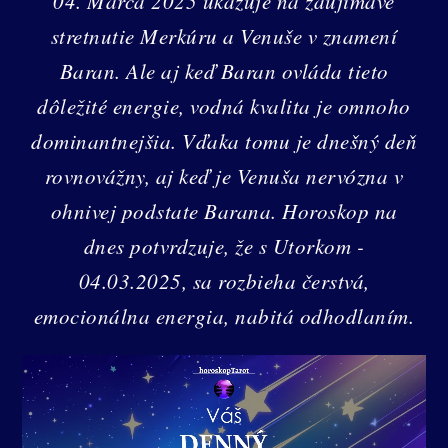
04. Marca 2025 ukazuje na zaujímavé
stretnutie Merkúru a Venuše v znamení
Baran. Ale aj keď Baran ovláda tieto
dôležité energie, vodná kvalita je omnoho
dominantnejšia. Vďaka tomu je dnešný deň
rovnovážny, aj keď je Venuša nervózna v
ohnivej podstate Barana. Horoskop na
dnes potvrdzuje, že s Utorkom -
04.03.2025, sa rozbieha čerstvá,
emocionálna energia, nabitá odhodlaním.