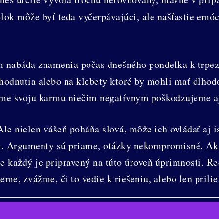
elok môže byť teda vyčerpávajúci, ale našťastie emó
 nabáda znamenia počas dnešného pondelka k trpezli
hodnutia alebo na klebety ktoré by mohli mať dlhodo
íme svoju karmu niečim negatívnym poškodzujeme aj
le nielen vášeň poháňa slová, môže ich ovládať aj i
ch. Argumenty sú priame, otázky nekompromisné. Ak 
ie každý je pripravený na túto úroveň úprimnosti. R
ieme, zvážme, či to vedie k riešeniu, alebo len prili