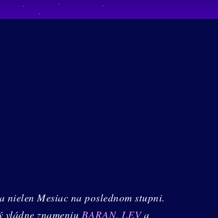
za nielen Mesiac na poslednom stupni.
rý vládne znameniu
BARAN
,
LEV
a