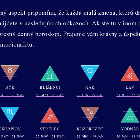
dný aspekt pripomína, že každá malá zmena, ktorú d
jdete v nasledujúcich odkazoch. Ak ste tu v inom d
 presný denný horoskop. Prajeme vám krásny a úspeš
emocionalitu.
BÝK
BLÍŽENCI
RAK
LEV
 APR - 20 MAJ
21 MAJ - 21 JUN
22 JUN - 22 JUL
23 JUL - 22 A
ŠKORPIÓN
STRELEC
KOZOROŽEC
VODNÁR
 OKT - 21 NOV
22 NOV - 21 DEC
22 DEC - 19 JAN
20 JAN - 18 F