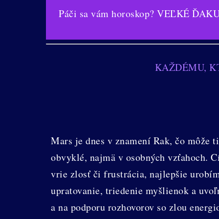
Páči sa vám horoskop? VEĽKÉ ĎAKUJ
KAŽDÉMU, KT
Mars je dnes v znamení Rak, čo môže tie
obvyklé, najmä v osobných vzťahoch. Cí
vrie zlosť či frustrácia, najlepšie urob
upratovanie, triedenie myšlienok a uvo
a na podporu rozhovorov so zlou energi