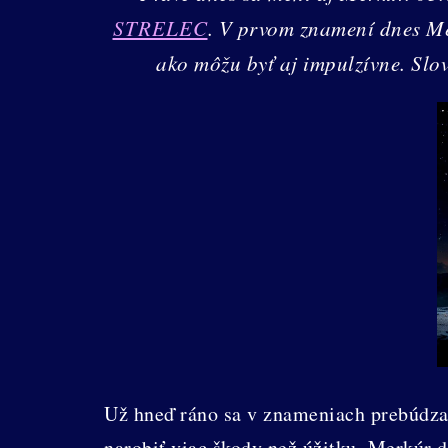
STRELEC
. V prvom znamení dnes Me
ako môžu byť aj impulzívne. Slo
Už hneď ráno sa v znameniach prebúdza 
narobiť viac škody než úžitku. Merkúr d