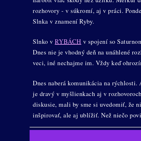
rozhovory - v súkromí, aj v práci. Pond
Slnka v znamení Ryby.
Slnko v
RYBÁCH
v spojení so Saturnom
Dnes nie je vhodný deň na unáhlené roz
veci, iné nechajme im. Vždy keď ohroz
Dnes naberá komunikácia na rýchlosti. A
je dravý v myšlienkach aj v rozhovoro
diskusie, mali by sme si uvedomiť, že n
inšpirovať, ale aj ublížiť. Než niečo pov