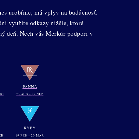
nes urobíme, má vplyv na budúcnosť.
ni využite odkazy nižšie, ktoré
ný deň. Nech vás Merkúr podpori v
PANNA
UG
23 AUG - 22 SEP
RYBY
EB
19 FEB - 20 MAR