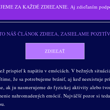
EME ZA KAŽDÉ ZDIEĽANIE. Aj zdieľaním podporuj
O NÁŠ ČLÁNOK ZDIEĽA, ZASIELAME POZITÍ
ZDIEĽAŤ
ž prispieť k napätiu v emóciách. V bežných situáciá
time, že sa potrebujeme brániť, aj keď neexistuje p
íme, ak ju nasmerujeme do fyzickej aktivity alebo tvo
ľnenie nahromadených emócií. Najväčší pozor si ted
ou.