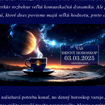
rkúr rozbehne veľkú komunikačnú dynamiku. Ale p
vá, ktoré dnes povieme majú veľkú hodnotu, preto
naliehavá potreba konať, no denný horoskop varuje
nes určite vyvolá trochu nerovnováhy, hlavne v prípa