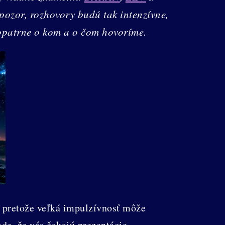
ozor, rozhovory budú tak intenzívne,
 opatrne o kom a o čom hovoríme.
, pretože veľká impulzívnosť môže
de, že vás čakajú prezentácie,