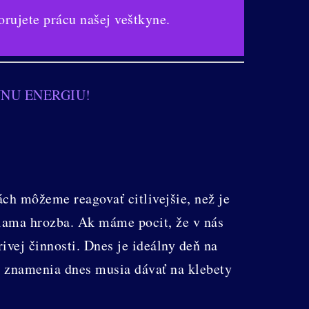
ete prácu našej veštkyne.
VNU ENERGIU!
ch môžeme reagovať citlivejšie, než je
riama hrozba. Ak máme pocit, že v nás
rivej činnosti. Dnes je ideálny deň na
a znamenia dnes musia dávať na klebety