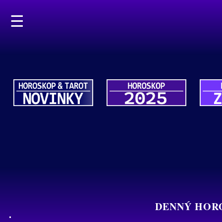
☰
DENNÝ HORO