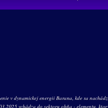
enie v dynamickej energii Barana, kde sa nachád
.03.2025 vchádza do sektoru ohňa - elementu, kto