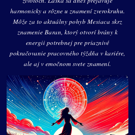
životoch. Láska sa dnes prejavuje
harmonicky a rôzne u znamení zverokruhu.
Môže za to aktuálny pohyb Mesiaca skrz
znamenie Baran, ktorý otvorí brány k
energii potrebnej pre priaznivé
pokračovanie pracovného týždňa v kariére,
ale aj v emočnom svete znamení.