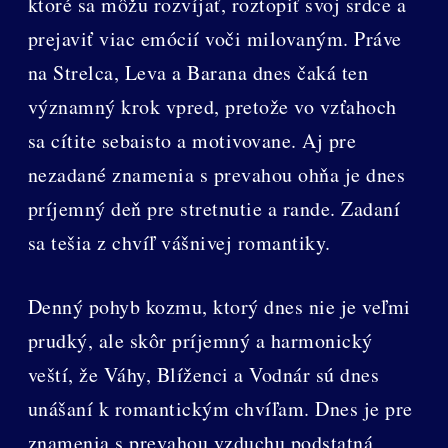
ktoré sa môžu rozvíjať, roztopiť svoj srdce a
prejaviť viac emócií voči milovaným. Práve
na Strelca, Leva a Barana dnes čaká ten
významný krok vpred, pretože vo vzťahoch
sa cítite sebaisto a motivovane. Aj pre
nezadané znamenia s prevahou ohňa je dnes
príjemný deň pre stretnutie a rande. Zadaní
sa tešia z chvíľ vášnivej romantiky.
Denný pohyb kozmu, ktorý dnes nie je veľmi
prudký, ale skôr príjemný a harmonický
veští, že Váhy, Blíženci a Vodnár sú dnes
unášaní k romantickým chvíľam. Dnes je pre
znamenia s prevahou vzduchu podstatná