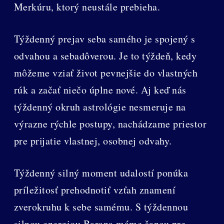
Merkúru, ktorý neustále prebieha.
Týždenný prejav seba samého je spojený s
odvahou a sebadôverou. Je to týždeň, kedy
môžeme vziať život pevnejšie do vlastných
rúk a začať niečo úplne nové. Aj keď nás
týždenný okruh astrológie nesmeruje na
výrazne rýchle postupy, nachádzame priestor
pre prijatie vlastnej, osobnej odvahy.
Týždenný silný moment udalostí ponúka
príležitosť prehodnotiť vzťah znamení
zverokruhu k sebe samému. S týždennou
silnou energiou Barana máme šancu pre