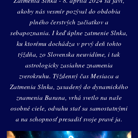
Zatmenia Slnka - 8. apríla 2024 sa javí,
akoby nás vesmír pozýval do obdobia
plného čerstvých začiatkov a
sebapoznania. I keď úplne zatmenie Slnka,
ku ktorému dochádza v prvý deň tohto
týždňa, zo Slovenska neuvidíme, i tak
astrologicky zasiahne znamenia
zverokruhu. Týždenný čas Mesiaca a
Zatmenia Slnka, zasadený do dynamického
znamenia Barana, vrhá svetlo na naše
osobné ciele, odvahu stať sa samostatnými
a na schopnosť presadiť svoje pravé ja.