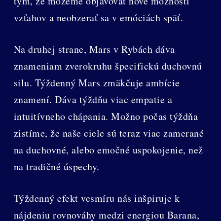
tým, že môžeme objavovať nové možnosti
vzťahov a neobzerať sa v emóciách späť.
Na druhej strane, Mars v Rybách dáva
znameniam zverokruhu špecifickú duchovnú
silu. Týždenný Mars zmäkčuje ambície
znamení. Dáva týždňu viac empatie a
intuitívneho chápania. Možno počas týždňa
zistíme, že naše ciele sú teraz viac zamerané
na duchovné, alebo emočné uspokojenie, než
na tradičné úspechy.
Týždenný efekt vesmíru nás inšpiruje k
nájdeniu rovnováhy medzi energiou Barana,