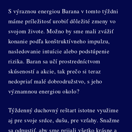
S výraznou energiou Barana v tomto týždni
máme príležitosť urobiť dôležité zmeny vo
svojom živote. Možno by sme mali zvážiť
konanie podľa konštruktívneho impulzu,
nasledovanie intuície alebo podstúpenie
rizika. Baran sa učí prostredníctvom
skúseností a akcie, tak prečo si teraz
nedopriať malé dobrodružstvo, s jeho
významnou energiou okolo?
Týždenný duchovný reštart istotne využime
aj pre svoje srdce, dušu, pre vzťahy. Snažme
sa odpustiť, aby sme prijali všetko krásne a