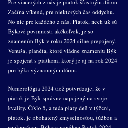
Pre viacerých z nás je piatok šťastným dňom.
Začína víkend, pre niektorých čas oddychu.
No nie pre každého z nás. Piatok, nech už sú
Býkové povinnosti akékoľvek, je so
znamením Býk v roku 2024 silne prepojený.
Venuša, planéta, ktoré vládne znameniu Býk
je spojená s piatkom, ktorý je aj na rok 2024
pre býka významným dňom.
Numerológia 2024 tiež potvrdzuje, že v
piatok je Býk správne napojený na svoje
kvality. Číslo 5, a teda piaty deň v týžcni,
piatok, je obohatený zmyselnosťou, túžbou a
spoluprácou. Býkovi ponúkne Piatok 2024