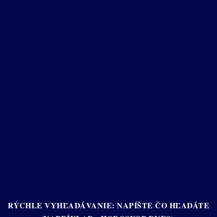
RÝCHLE VYHĽADÁVANIE: NAPÍŠTE ČO HĽADÁTE