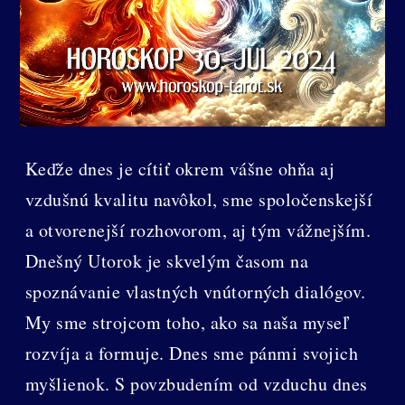
Keďže dnes je cítiť okrem vášne ohňa aj
vzdušnú kvalitu navôkol, sme spoločenskejší
a otvorenejší rozhovorom, aj tým vážnejším.
Dnešný Utorok je skvelým časom na
spoznávanie vlastných vnútorných dialógov.
My sme strojcom toho, ako sa naša myseľ
rozvíja a formuje. Dnes sme pánmi svojich
myšlienok. S povzbudením od vzduchu dnes