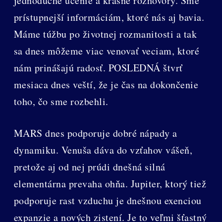
jednoduche učenie a krásne rozhovory. Sme
prístupnejší informáciám, ktoré nás aj bavia.
Máme túžbu po životnej rozmanitosti a tak
sa dnes môžeme viac venovať veciam, ktoré
nám prinášajú radosť. POSLEDNÁ štvrť
mesiaca dnes veští, že je čas na dokončenie
toho, čo sme rozbehli.
MARS dnes podporuje dobré nápady a
dynamiku. Venuša dáva do vzťahov vášeň,
pretože aj od nej prúdi dnešná silná
elementárna prevaha ohňa. Jupiter, ktorý tiež
podporuje rast vzduchu je dnešnou exenciou
expanzie a nových zistení. Je to veľmi šťastný