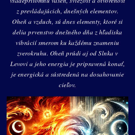
všadeprítomnú vášeň, sviežosť a otvorenosť
z prevládajúcich, dnešných elementov.
Oheň a vzduch, sú dnes elementy, ktoré si
delia prvenstvo dnešného dňa z hľadiska
vibrácií smerom ku každému znameniu
zverokruhu. Oheň prúdi aj od Slnka v
Levovi a jeho energia je pripravená konať,
je energická a sústredená na dosahovanie
cieľov.