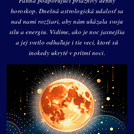
Panna podporujúci priaznivý denný
horoskop. Dnešná astrologická udalosť sa
nad nami rozžiari, aby nám ukázala svoju
silu a energiu. Vidíme, ako je noc jasnejšia
a jej svetlo odhaľuje i tie veci, ktoré sú
inokedy ukryté v prítmí noci.