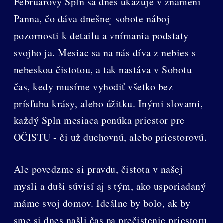
Februárový Spln sa dnes ukazuje v znamení
Panna, čo dáva dnešnej sobote náboj
pozornosti k detailu a vnímania podstaty
svojho ja. Mesiac sa na nás díva z nebies s
nebeskou čistotou, a tak nastáva v Sobotu
čas, kedy musíme vyhodiť všetko bez
prísľubu krásy, alebo úžitku. Inými slovami,
každý Spln mesiaca ponúka priestor pre
OČISTU - či už duchovnú, alebo priestorovú.
Ale povedzme si pravdu, čistota v našej
mysli a duši súvisí aj s tým, ako usporiadaný
máme svoj domov. Ideálne by bolo, ak by
sme si dnes našli čas na prečistenie priestoru