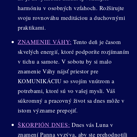
harmóniu v osobných vzťahoch. Rožširujte
svoju rovnováhu meditáciou a duchovnými
praktikami.
ZNAMENIE VÁHY:
Tento deň je časom
skvelých energií, ktoré podporíte rozjímaním
v tichu a samote. V sobotu by si malo
znamenie Váhy nájsť priestor pre
KOMUNIKÁCIU so svojím vnútrom a
potrebami, ktoré sú vo vašej mysli. Váš
súkromný a pracovný život sa dnes môže v
istom význame prepojiť.
ŠKORPIÓN DNES:
Dnes vás Luna v
znamení Panna vyzýva, aby ste prehodnotili