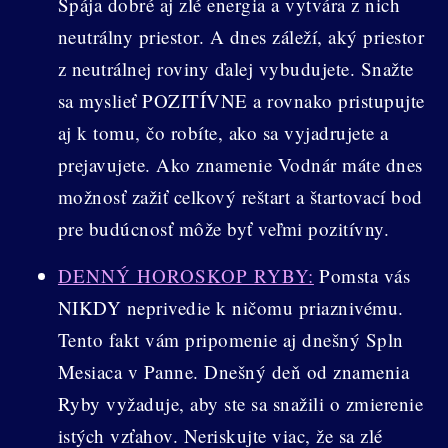
Spája dobré aj zlé energia a vytvára z nich
neutrálny priestor. A dnes záleží, aký priestor
z neutrálnej roviny ďalej vybudujete. Snažte
sa myslieť POZITÍVNE a rovnako pristupujte
aj k tomu, čo robíte, ako sa vyjadrujete a
prejavujete. Ako znamenie Vodnár máte dnes
možnosť zažiť celkový reštart a štartovací bod
pre budúcnosť môže byť veľmi pozitívny.
DENNÝ HOROSKOP RYBY:
Pomsta vás
NIKDY neprivedie k ničomu priaznivému.
Tento fakt vám pripomenie aj dnešný Spln
Mesiaca v Panne. Dnešný deň od znamenia
Ryby vyžaduje, aby ste sa snažili o zmierenie
istých vzťahov. Neriskujte viac, že sa zlé