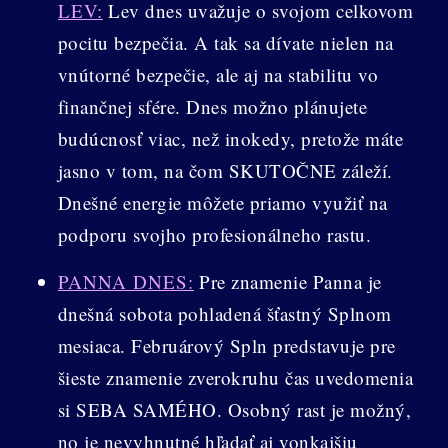
LEV:
Lev dnes uvažuje o svojom celkovom
pocitu bezpečia. A tak sa dívate nielen na
vnútorné bezpečie, ale aj na stabilitu vo
finančnej sfére. Dnes možno plánujete
budúcnosť viac, než inokedy, pretože máte
jasno v tom, na čom SKUTOČNE záleží.
Dnešné energie môžete priamo využiť na
podporu svojho profesionálneho rastu.
PANNA DNES:
Pre znamenie Panna je
dnešná sobota pohladená šťastný Splnom
mesiaca. Februárový Spln predstavuje pre
šieste znamenie zverokruhu čas uvedomenia
si SEBA SAMÉHO. Osobný rast je možný,
no je nevyhnutné hľadať aj vonkajšiu