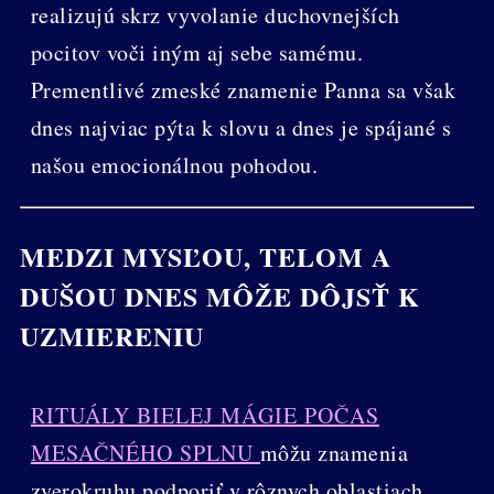
realizujú skrz vyvolanie duchovnejších
pocitov voči iným aj sebe samému.
Prementlivé zmeské znamenie Panna sa však
dnes najviac pýta k slovu a dnes je spájané s
našou emocionálnou pohodou.
MEDZI MYSĽOU, TELOM A
DUŠOU DNES MÔŽE DÔJSŤ K
UZMIERENIU
RITUÁLY BIELEJ MÁGIE POČAS
MESAČNÉHO SPLNU
môžu znamenia
zverokruhu podporiť v rôznych oblastiach