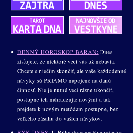
DENNÝ HOROSKOP BARAN:
Dnes
zisťujete, že niektoré veci vás už nebavia.
Chcete s niečím skončiť, ale vaše každodenné
návyky sú PRIAMO napojené na danú
činnosť. Nie je nutné veci rázne ukončiť,
postupne ich nahradzujte novými a tak
prejdete k novým metódam postupne, bez
veľkého zásahu do vašich návykov.
BÝK DNES:
U Býka dnes nastáva priestor