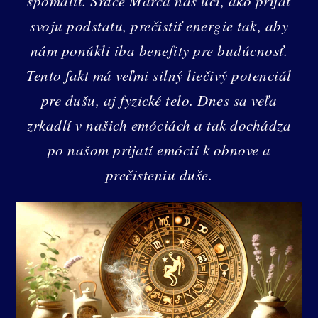
spomaliť. Srdce Marca nás učí, ako prijať
svoju podstatu, prečistiť energie tak, aby
nám ponúkli iba benefity pre budúcnosť.
Tento fakt má veľmi silný liečivý potenciál
pre dušu, aj fyzické telo. Dnes sa veľa
zrkadlí v našich emóciách a tak dochádza
po našom prijatí emócií k obnove a
prečisteniu duše.