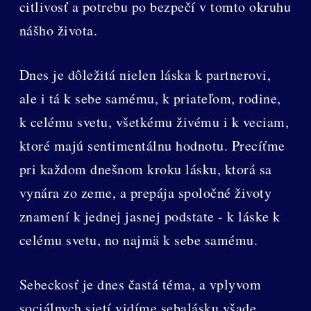
citlivosť a potrebu po bezpečí v tomto okruhu
nášho života.
Dnes je dôležitá nielen láska k partnerovi,
ale i tá k sebe samému, k priateľom, rodine,
k celému svetu, všetkému živému i k veciam,
ktoré majú sentimentálnu hodnotu. Precíťme
pri každom dnešnom kroku lásku, ktorá sa
vynára zo zeme, a prepája spoločné životy
znamení k jednej jasnej podstate - k láske k
celému svetu, no najmä k sebe samému.
Sebeckosť je dnes častá téma, a vplyvom
sociálnych sietí vidíme sebalásku všade