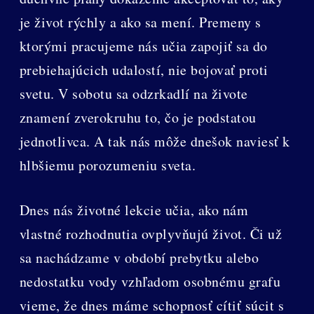
je život rýchly a ako sa mení. Premeny s
ktorými pracujeme nás učia zapojiť sa do
prebiehajúcich udalostí, nie bojovať proti
svetu. V sobotu sa odzrkadlí na živote
znamení zverokruhu to, čo je podstatou
jednotlivca. A tak nás môže dnešok naviesť k
hlbšiemu porozumeniu sveta.
Dnes nás životné lekcie učia, ako nám
vlastné rozhodnutia ovplyvňujú život. Či už
sa nachádzame v období prebytku alebo
nedostatku vody vzhľadom osobnému grafu
vieme, že dnes máme schopnosť cítiť súcit s