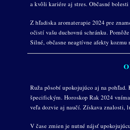
a kvôli kariére aj stres. Občasné bolesti
Z hľadiska aromaterapie 2024 pre znamen
očistí vašu duchovnú schránku. Pomôže 
Silné, občasne neagtívne afekty kozmu 
O
Ruža pôsobí upokojujúco aj na pohľad. 
špecifickým. Horoskop Rak 2024 vníma, 
veľa dozvie aj naučí. Získava znalosti, 
V čase zmien je nutné nájsť upokojujúc