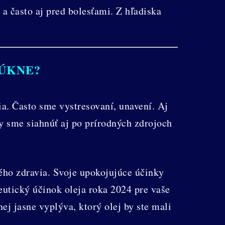
 a často aj pred bolesťami. Z hľadiska
NÚKNE?
a. Často sme vystresovaní, unavení. Aj
y sme siahnúť aj po prírodných zdrojoch
ného zdravia. Svoje upokojujúce účinky
eutický účinok oleja roka 2024 pre vaše
ej jasne vyplýva, ktorý olej by ste mali