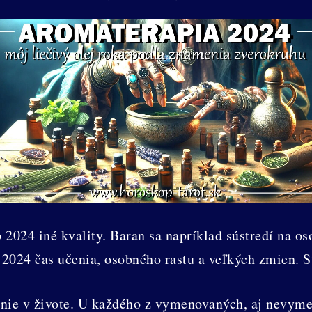
2024 iné kvality. Baran sa napríklad sústredí na os
2024 čas učenia, osobného rastu a veľkých zmien. Str
venie v živote. U každého z vymenovaných, aj nevy