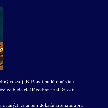
obný rozvoj. Blíženci budú mať viac
elec bude riešiť rodinné záležitosti.
menovaných znamení dokáže aromaterapia