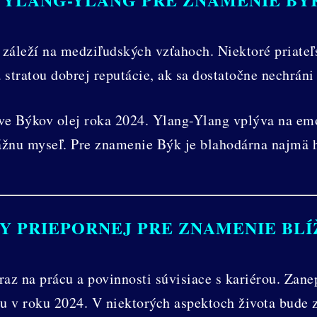
 záleží na medziľudských vzťahoch. Niektoré priate
a stratou dobrej reputácie, ak sa dostatočne nechrán
e Býkov olej roka 2024. Ylang-Ylang vplýva na em
vážnu myseľ. Pre znamenie Býk je blahodárna najmä
Y PRIEPORNEJ PRE ZNAMENIE BLÍŽ
az na prácu a povinnosti súvisiace s kariérou. Zan
cu v roku 2024. V niektorých aspektoch života bude