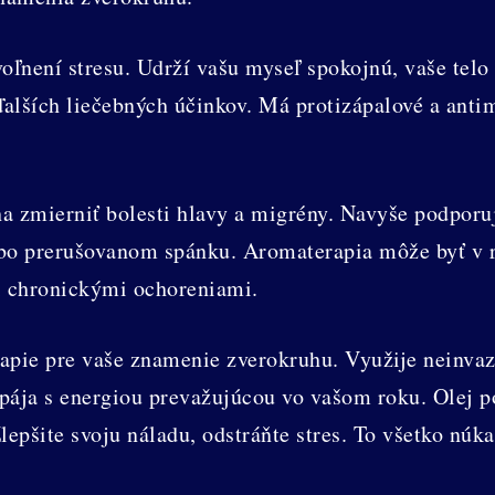
oľnení stresu. Udrží vašu myseľ spokojnú, vaše tel
lších liečebných účinkov. Má protizápalové a antim
 zmierniť bolesti hlavy a migrény. Navyše podporuj
bo prerušovanom spánku. Aromaterapia môže byť v 
mi chronickými ochoreniami.
apie pre vaše znamenie zverokruhu. Využije neinva
 spája s energiou prevažujúcou vo vašom roku. Olej p
Zlepšite svoju náladu, odstráňte stres. To všetko núk