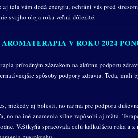
e aj tela vám dodá energiu, ochráni vás pred stresom
ie svojho oleja roka veľmi dôležité.
 AROMATERAPIA V ROKU 2024 PO
rapia prírodným zázrakom na akútnu podporu zdravi
ernatívnejšie spôsoby podpory zdravia. Teda, mali b
es, niekedy aj bolesti, no najmä pre podporu dušev
, no na iné znamenia silne zapôsobí aj mäta. Terap
dne. Veštkyňa spracovala celú kalkuláciu roka a z n
znamenia zverokruhu.