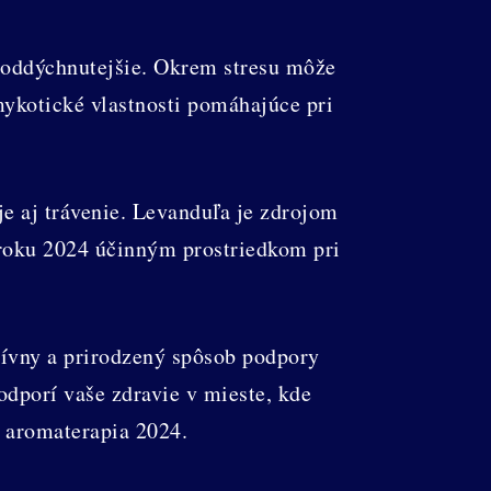
o oddýchnutejšie. Okrem stresu môže
ykotické vlastnosti pomáhajúce pri
e aj trávenie. Levanduľa je zdrojom
roku 2024 účinným prostriedkom pri
zívny a prirodzený spôsob podpory
odporí vaše zdravie v mieste, kde
a aromaterapia 2024.