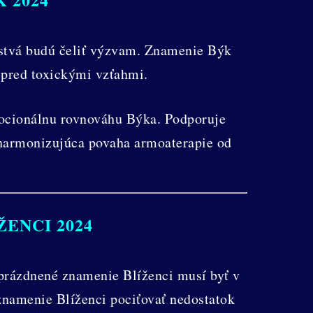
ľstvá budú čeliť výzvam. Znamenie Býk
i pred toxickými vzťahmi.
ocionálnu rovnováhu Býka. Podporuje
 harmonizujúca povaha armoaterapie od
ENCI 2024
eprázdnené znamenie Blíženci musí byť v
 znamenie Blíženci pociťovať nedostatok