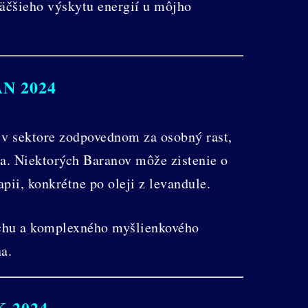
väčšieho výskytu energií u môjho
N 2024
 v sektore zodpovednom za osobný rast,
a. Niektorých Baranov môže zistenie o
pii, konkrétne po oleji z levandule.
ychu a komplexného myšlienkového
a.
 2024