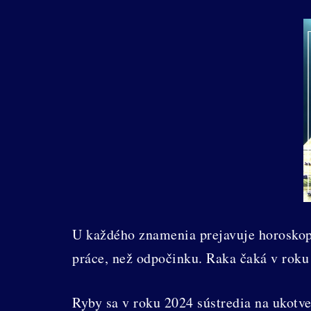
U každého znamenia prejavuje horoskop 
práce, než odpočinku. Raka čaká v roku 
Ryby sa v roku 2024 sústredia na ukot