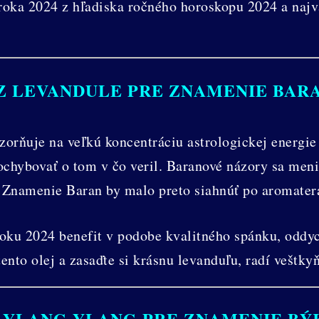
j roka 2024 z hľadiska ročného horoskopu 2024 a naj
Z LEVANDULE PRE ZNAMENIE BARA
rňuje na veľkú koncentráciu astrologickej energie
chybovať o tom v čo veril. Baranové názory sa meni
. Znamenie Baran by malo preto siahnúť po aromatera
oku 2024 benefit v podobe kvalitného spánku, odd
to olej a zasaďte si krásnu levanduľu, radí veštkyň
 YLANG-YLANG PRE ZNAMENIE BÝK