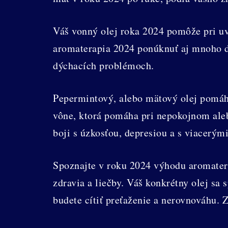
Váš vonný olej roka 2024 pomôže pri uv
aromaterapia 2024 ponúknuť aj mnoho ďa
dýchacích problémoch.
Pepermintový, alebo mätový olej pomáha
vône, ktorá pomáha pri nepokojnom ale
boji s úzkosťou, depresiou a s viacerý
Spoznajte v roku 2024 výhodu aromater
zdravia a liečby. Váš konkrétny olej sa
budete cítiť preťaženie a nerovnováhu. 