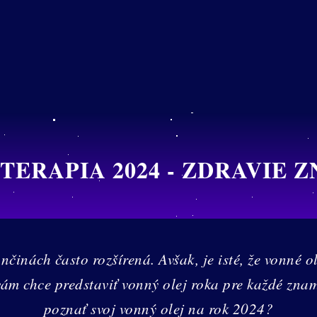
ERAPIA 2024 - ZDRAVIE 
činách často rozšírená. Avšak, je isté, že vonné 
ám chce predstaviť vonný olej roka pre každé znam
poznať svoj vonný olej na rok 2024?