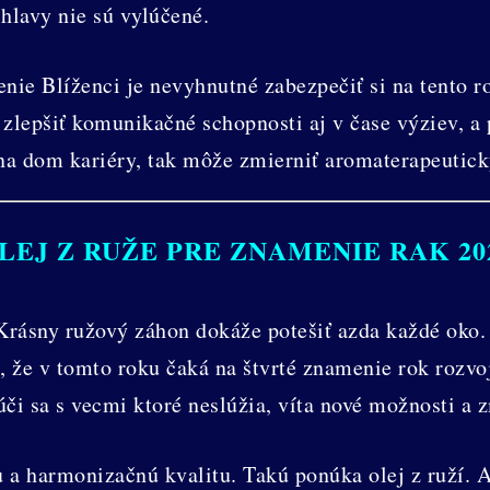
 hlavy nie sú vylúčené.
ie Blíženci je nevyhnutné zabezpečiť si na tento ro
zlepšiť komunikačné schopnosti aj v čase výziev, 
na dom kariéry, tak môže zmierniť aromaterapeutick
LEJ Z RUŽE PRE ZNAMENIE RAK 20
Krásny ružový záhon dokáže potešiť azda každé oko.
že v tomto roku čaká na štvrté znamenie rok rozvo
lúči sa s vecmi ktoré neslúžia, víta nové možnosti a 
u a harmonizačnú kvalitu. Takú ponúka olej z ruží.