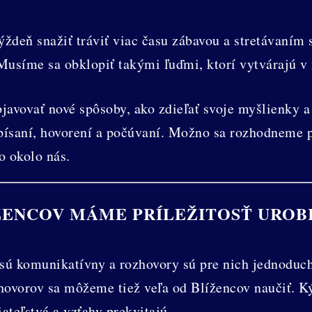
ždeň snažiť tráviť viac času zábavou a stretávaním s
Musíme sa obklopiť takými ľuďmi, ktorí vytvárajú v 
avovať nové spôsoby, ako zdieľať svoje myšlienky a
v písaní, hovorení a počúvaní. Možno sa rozhodneme 
o okolo nás.
ŽENCOV MÁME PRÍLEŽITOSŤ UROB
 sú komunikatívny a rozhovory sú pre nich jednoduché
zhovorov sa môžeme tiež veľa od Blížencov naučiť. K
iateľstvá a vzťahy prekvitajú.