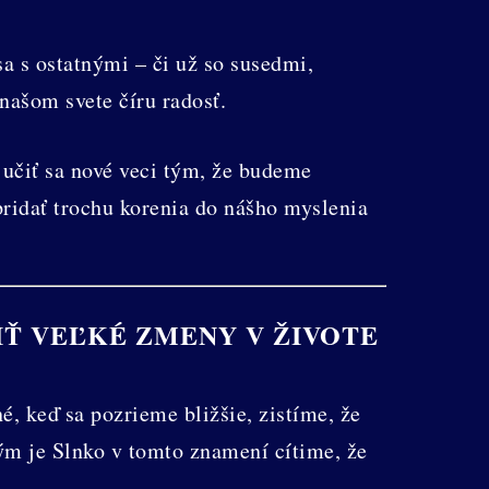
a s ostatnými – či už so susedmi,
našom svete číru radosť.
 učiť sa nové veci tým, že budeme
pridať trochu korenia do nášho myslenia
IŤ VEĽKÉ ZMENY V ŽIVOTE
, keď sa pozrieme bližšie, zistíme, že
ým je Slnko v tomto znamení cítime, že