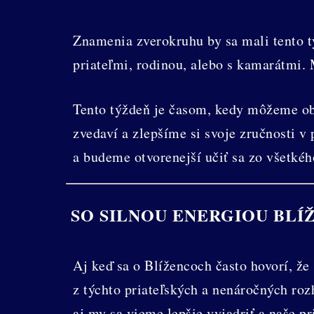
Znamenia zverokruhu by sa mali tento tý
priateľmi, rodinou, alebo s kamarátmi. 
Tento týždeň je časom, kedy môžeme obj
zvedaví a zlepšíme si svoje zručnosti 
a budeme otvorenejší učiť sa zo všetkéh
SO SILNOU ENERGIOU BLÍ
Aj keď sa o Blížencoch často hovorí, že
z týchto priateľských a nenáročných ro
aj my sa vieme lepšie vyjadriť a naše pr