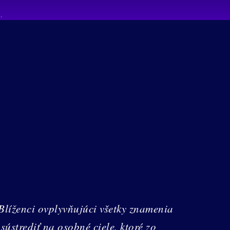
líženci ovplyvňujúci všetky znamenia
ústrediť na osobné ciele, ktoré zo