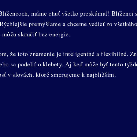
Blížencoch, máme chuť všetko preskúmať! Blíženci sa
 Rýchlejšie premýšľame a chceme vedieť zo všetkéh
e môžu skončiť bez energie.
m, že toto znamenie je inteligentné a flexibilné. Zna
lebo sa podeliť o klebety. Aj keď môže byť tento týž
sť v slovách, ktoré smerujeme k najbližším.