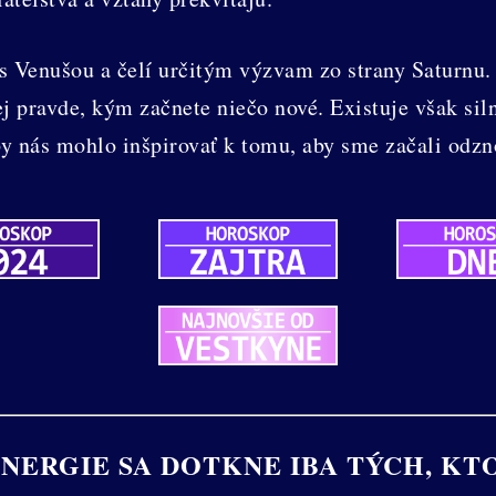
s Venušou a čelí určitým výzvam zo strany Saturnu.
ej pravde, kým začnete niečo nové. Existuje však siln
by nás mohlo inšpirovať k tomu, aby sme začali odzn
NERGIE SA DOTKNE IBA TÝCH, KT