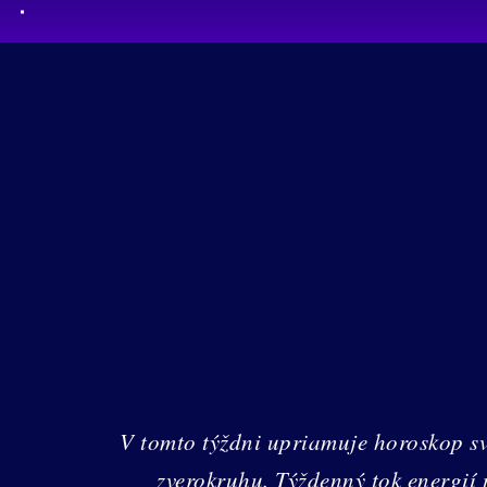
V tomto týždni upriamuje horoskop s
zverokruhu. Týždenný tok energií 