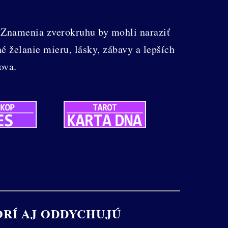
 Znamenia zverokruhu by mohli naraziť
é želanie mieru, lásky, zábavy a lepších
ova.
ORÍ AJ ODDYCHUJÚ