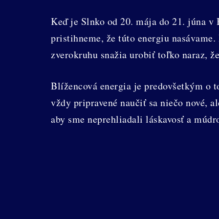
Keď je Slnko od 20. mája do 21. júna v 
pristihneme, že túto energiu nasávame.
zverokruhu snažia urobiť toľko naraz, ž
Blížencová energia je predovšetkým o to
vždy pripravené naučiť sa niečo nové, a
aby sme neprehliadali láskavosť a múdro