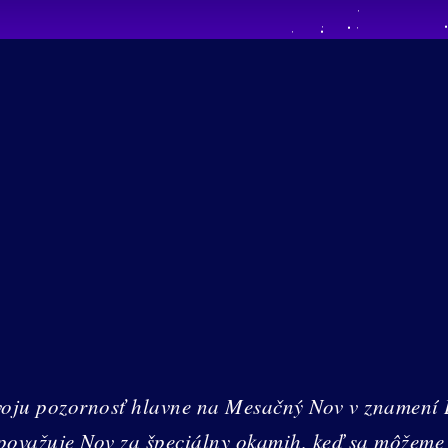
voju pozornosť hlavne na Mesačný Nov v znamení B
považuje Nov za špeciálny okamih, keď sa môžeme s